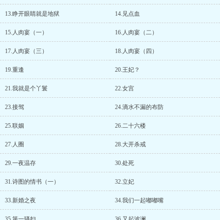
13.睁开眼睛就是地狱
14.见点血
15.人肉宴（一）
16.人肉宴（二）
17.人肉宴（三）
18.人肉宴（四）
19.重逢
20.王妃？
21.我就是个丫鬟
22.女宫
23.接驾
24.滴水不漏的布防
25.联姻
26.二十六楼
27.人圈
28.大开杀戒
29.一夜温存
30.处死
31.诗图的情书（一）
32.立妃
33.新婚之夜
34.我们一起嘟嘟嘴
35.第一骚妇
36.又起波澜