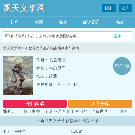
飘天文学网
登陆
注册
排行
收藏
完本
阅读记录
书架
飘天文学网
> 新世界女子生存指南最新章节列表
作者：长云暗雪
TXT下载
类别：科幻灵异
状态：连载
最后更新：2025-10-31
开始阅读
加入书架
简介:
我们生在一个最不适合女子生活的 “新世界”。这个时代
展开
»
的产生，两个世纪前就开始萌芽了。从2020年起，世界人口增长持续
《新世界女子生存指南》最新章节
了一个多世纪的负增长之后，人口红利完全消失。 人类面临了人口
总数急剧下降，劳动力下降到无法维持农业、经济、科技等多个方面
44.叮当在哪里
43.归途