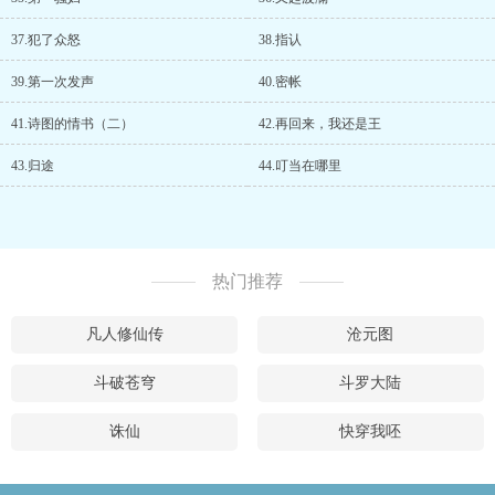
37.犯了众怒
38.指认
39.第一次发声
40.密帐
41.诗图的情书（二）
42.再回来，我还是王
43.归途
44.叮当在哪里
热门推荐
凡人修仙传
沧元图
斗破苍穹
斗罗大陆
诛仙
快穿我呸