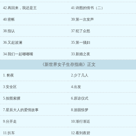
的正常运转，世界经济一下子走到了尽头。 祸不单行，依旧保有实
力的国家，开始由政府出面公然买卖人口，开始时是高薪引进适龄生
42.再回来，我还是王
41.诗图的情书（二）
育女性。 后来随着奖金的提高，买卖年轻女性竟然成为世界第一大
也是唯一的经济支柱。 这让本就处于混乱边缘的世界，一下子奔溃
40.密帐
39.第一次发声
了。终于，在人口负增长的两个世纪后，2220年，第三次世界大战爆
发，这场以争夺人口为主要目的的战争，没两年就结束了。 原因在
38.指认
37.犯了众怒
于，大家发现，战争消耗掉的人口，还不如掠夺来的人口多。与战争
36.又起波澜
35.第一骚妇
一起结束的，还有 “国家” “政府”这样的概念，第三次世界大战的
结束，让本就摇摇欲坠的国家迅速衰落。 小国家悄无声息的消失，
34.我们一起嘟嘟嘴
33.新婚之夜
以前的大国大多也纷纷宣布解散。就这样，全世界真的走到了边
缘。 可是，人类还没有走到边缘。我们还要活下去，不管多艰
《新世界女子生存指南》正文
难。 ...
1. 豹夜
2.少了几人
3.安全区
4.出发
5.按图索骥
6.原谅仪式
7.星辰大人的爱情故事
8.游园惊梦
9.分开走
10.渐行渐近
11.扒车
12.看到夜碧