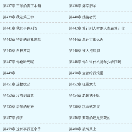
第437章 王禁的真正本领
第438章 痛宰肥羊
第439章 我选第三种
第440章 挡路者死
第441章 我的事你别管
第442章 算计别人时别人也在算计你
第443章 特别的赔礼道歉
第444章 离死亡那么近
第445章 自投罗网
第446章 被人挖墙脚
第447章 你也嘬死呢
第448章 你知道什么是年少轻狂吗
第449章
第450章 全都给我滚蛋
第451章 连根拔起
第452章 狂暴意志
第453章 没看到诚意
第454章 老瞅我干嘛
第455章 唐耀的劫难
第456章 跳跃式发展
第457章 闹灾
第458章 要活的还是要死的
第459章 这种事我更拿手
第460章 凌驾其上