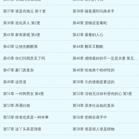
第37章 谁是肖挽云 第十更
第38章 碰瓷遇到马路杀手
第39章 造化弄人 第2更
第40章 宠物还是毒蛇
第41章 家有家规 第4更
第42章 最毒妇人心
第43章 让他先醒醒酒
第44章 翻车又翻船
第45章 你们问我意见了吗
第46章 感情最好的不一定是夫妻 第五更求钻石票
第47章 豪门真复杂
第48章 给他来个粉碎性的
第49章 这世道
第50章 欠的债都是要还的
第51章 一对狗男女 第4更
第52章 没钱无法弥补受伤的心 第5更
第53章 再遇白狼
第54章 原来社会如此复杂
第55章 啃老也算是一种本事
第56章 把柄在谁手中
第57章 这丫头算是毁喽
第58章 谁是猎人谁是猎物