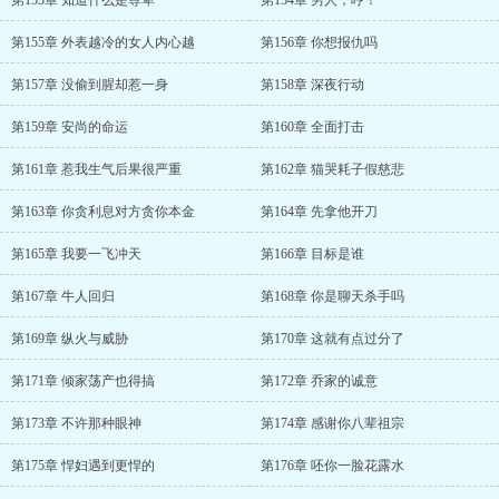
第153章 知道什么是尊卑
第154章 男人，哼！
第155章 外表越冷的女人内心越
第156章 你想报仇吗
第157章 没偷到腥却惹一身
第158章 深夜行动
第159章 安尚的命运
第160章 全面打击
第161章 惹我生气后果很严重
第162章 猫哭耗子假慈悲
第163章 你贪利息对方贪你本金
第164章 先拿他开刀
第165章 我要一飞冲天
第166章 目标是谁
第167章 牛人回归
第168章 你是聊天杀手吗
第169章 纵火与威胁
第170章 这就有点过分了
第171章 倾家荡产也得搞
第172章 乔家的诚意
第173章 不许那种眼神
第174章 感谢你八辈祖宗
第175章 悍妇遇到更悍的
第176章 呸你一脸花露水