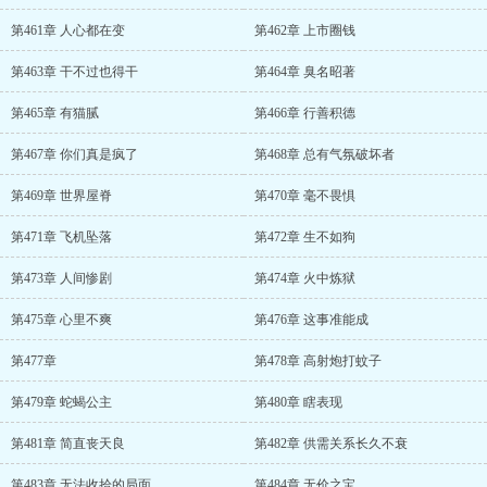
第461章 人心都在变
第462章 上市圈钱
第463章 干不过也得干
第464章 臭名昭著
第465章 有猫腻
第466章 行善积德
第467章 你们真是疯了
第468章 总有气氛破坏者
第469章 世界屋脊
第470章 毫不畏惧
第471章 飞机坠落
第472章 生不如狗
第473章 人间惨剧
第474章 火中炼狱
第475章 心里不爽
第476章 这事准能成
第477章
第478章 高射炮打蚊子
第479章 蛇蝎公主
第480章 瞎表现
第481章 简直丧天良
第482章 供需关系长久不衰
第483章 无法收拾的局面
第484章 无价之宝