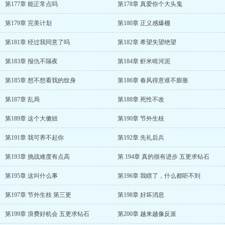
第177章 能正常点吗
第178章 真爱你个大头鬼
第179章 完美计划
第180章 正义感爆棚
第181章 经过我同意了吗
第182章 希望失望绝望
第183章 报仇不隔夜
第184章 虾米啃河泥
第185章 想不想看我的纹身
第186章 春风得意谁不膨胀
第187章 乱局
第188章 死性不改
第189章 这个大傻妞
第190章 节外生枝
第191章 我可养不起你
第192章 先礼后兵
第193章 挑战难度有点高
第 194章 真的很有进步 五更求钻石
第195章 这叫什么事
第196章 我瞎了，什么都听不到
第197章 节外生枝 第三更
第198章 好坏消息
第199章 浪费好机会 五更求钻石
第200章 越来越像反派