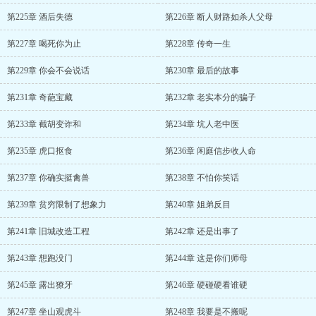
第225章 酒后失德
第226章 断人财路如杀人父母
第227章 喝死你为止
第228章 传奇一生
第229章 你会不会说话
第230章 最后的故事
第231章 奇葩宝藏
第232章 老实本分的骗子
第233章 截胡变诈和
第234章 坑人老中医
第235章 虎口抠食
第236章 闲庭信步收人命
第237章 你确实挺禽兽
第238章 不怕你笑话
第239章 贫穷限制了想象力
第240章 姐弟反目
第241章 旧城改造工程
第242章 还是出事了
第243章 想跑没门
第244章 这是你们师母
第245章 露出獠牙
第246章 硬碰硬看谁硬
第247章 坐山观虎斗
第248章 我要是不搬呢