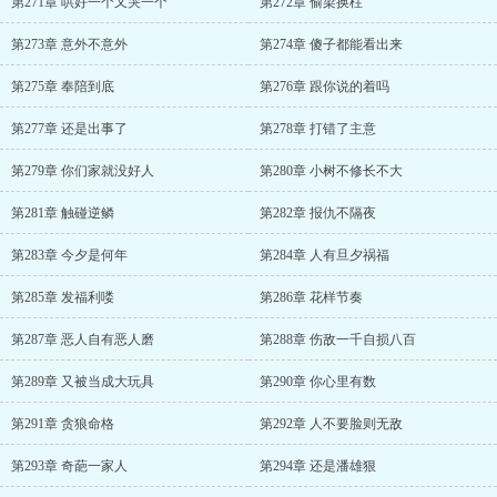
第271章 哄好一个又哭一个
第272章 偷梁换柱
第273章 意外不意外
第274章 傻子都能看出来
第275章 奉陪到底
第276章 跟你说的着吗
第277章 还是出事了
第278章 打错了主意
第279章 你们家就没好人
第280章 小树不修长不大
第281章 触碰逆鳞
第282章 报仇不隔夜
第283章 今夕是何年
第284章 人有旦夕祸福
第285章 发福利喽
第286章 花样节奏
第287章 恶人自有恶人磨
第288章 伤敌一千自损八百
第289章 又被当成大玩具
第290章 你心里有数
第291章 贪狼命格
第292章 人不要脸则无敌
第293章 奇葩一家人
第294章 还是潘雄狠