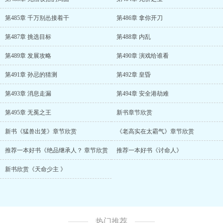
第485章 千万别怂接着干
第486章 拿你开刀
第487章 挑选目标
第488章 内乱
第489章 发展攻略
第490章 演戏给谁看
第491章 孙忌的猜测
第492章 皇昏
第493章 消息走漏
第494章 安全港劫难
第495章 无冕之王
新书章节欣赏
新书《猛兽出笼》章节欣赏
《老高实在太霸气》章节欣赏
推荐一本好书《绝品继承人？ 章节欣赏
推荐一本好书《讨命人》
新书欣赏《天命少主 》
热门推荐