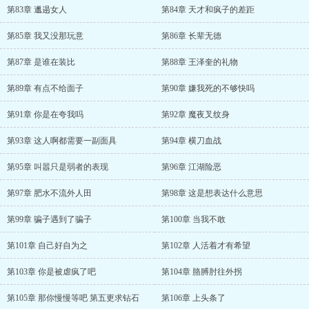
第83章 邋遢女人
第84章 天才和疯子的差距
第85章 我又没那玩意
第86章 长辈无德
第87章 是谁在装比
第88章 王泽奎的礼物
第89章 有点不给面子
第90章 嫌我死的不够快吗
第91章 你是在夸我吗
第92章 魔夜叉纹身
第93章 这人啊都需要一副面具
第94章 横刀血战
第95章 叫嚣只是弱者的表现
第96章 江湖险恶
第97章 肥水不流外人田
第98章 这是想表达什么意思
第99章 骗子遇到了骗子
第100章 当我不敢
第101章 自己好自为之
第102章 人活着才有希望
第103章 你是被虐疯了吧
第104章 胳膊肘往外拐
第105章 那你慢慢等吧 第五更求钻石
第106章 上头条了