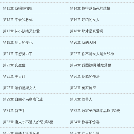
第13章 我唱歌招狼
第14章 捧得越高死的越快
第15章 不会我教你
第16章 好凶的女人
第17章 从小缺揍又缺爱
第18章 那才是真爱啊
第19章 翻天的变化
第20章 我的天啊
第21章 不想努力了
第22章 你不是女人是女战神
第23章 真生猛
第24章 我图钱啊 继续爆更
第25章 美人计
第26章 备胎的作法
第27章 咱们是斯文人
第28章 冤家路窄
第29章 自由小鸟彻底飞走
第30章 假善人
第31章 新帮手
第32章 败家子的基本品质 第5更
第33章 庸人才不遭人妒忌 第6更
第34章 惊喜不惊喜
第35章 有钱人活着玩命
第36章 女人的可怕