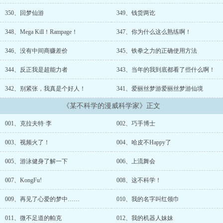
贼……不知从什么时候起，克拉夫特所生活的世界中，出现了一大堆
利用科学而变得不科学的特殊群体。 大文豪鲁迅先生曾经说
350、回梦仙游
349、钱货两讫
过：“能打败科学的只有科学。”于是，克拉夫特·李决定投身于科学研
究的事业中。...
348、Mega Kill！Rampage！
347、你为什么这么熟练啊！
346、没有中间商赚差价
345、铁拳之力的正确使用方法
344、反正我是超能力者
343、当年的我到底都看了些什么啊！
342、别紧张，我真是个好人！
341、爱丽丝梦游爱丽丝梦游仙境
《某不科学的漫威科学家》正文
001、克拉夫特·李
002、巧手博士
003、视频火了！
004、哈皮不Happy了
005、游泳健身了解一下
006、上流舞会
007、KongFu!
008、这不科学！
009、再见了心爱的梦中……
010、我的名字叫红领巾
011、微不足道的帕克
012、我的机器人妹妹