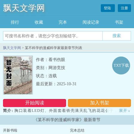
飘天文学网
登陆
注册
排行
收藏
完本
阅读记录
书架
飘天文学网
> 某不科学的漫威科学家最新章节列表
作者：看书伤眼
TXT下载
类别：网游竞技
状态：连载
最后更新：2025-10-31
开始阅读
加入书架
简介:
胸口装着LED灯、外面套着铁壳满天乱飞的花花公子，穿着蒙
展开
»
面紧身衣在高楼大厦间不停荡秋千的四眼宅男，为了找回小右变成蜥
《某不科学的漫威科学家》最新章节
蜴的断臂医生，在北极躺了七十年还身材健美的过期冷鲜，背上插着
四根机械触手假装章鱼的秃头博士，能随意变化身体大小的资深窃
开新书啦
完本总结