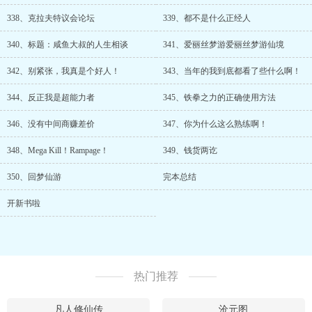
338、克拉夫特议会论坛
339、都不是什么正经人
340、标题：咸鱼大叔的人生相谈
341、爱丽丝梦游爱丽丝梦游仙境
342、别紧张，我真是个好人！
343、当年的我到底都看了些什么啊！
344、反正我是超能力者
345、铁拳之力的正确使用方法
346、没有中间商赚差价
347、你为什么这么熟练啊！
348、Mega Kill！Rampage！
349、钱货两讫
350、回梦仙游
完本总结
开新书啦
热门推荐
凡人修仙传
沧元图