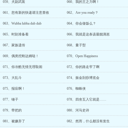
059、犬副武装
060、我的王之力啊！
061、您有新的快递请注意查收
062、Are you ready？
063、Wubba lubba dub dub
064、你会做饭么？
065、时刻准备着
066、我就是这条该最靓滴崽
067、家族遗传
068、量子型
069、偶类挖刚达姆哒！
070、Open Happiness
071、你冷酷无情无理取闹
072、你的路走窄了啊
073、大乱斗
074、振金刮痧博览会
075、报应啊！
076、蜘蛛侠
077、锤子
078、四舍五入它就是……
079、带把的
080、河马史诗
081、被嫌弃了
082、然而，什么都没有发生