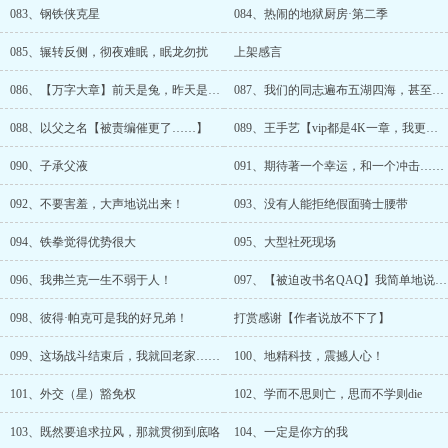
083、钢铁侠克星
084、热闹的地狱厨房·第二季
085、辗转反侧，彻夜难眠，眠龙勿扰
上架感言
086、【万字大章】前天是兔，昨天是鹿，今天是你
087、我们的同志遍布五湖四海，甚至打入了敌人的内部
088、以父之名【被责编催更了……】
089、王手艺【vip都是4K一章，我更新没少啊……冤！！！】
090、子承父液
091、期待著一个幸运，和一个冲击……
092、不要害羞，大声地说出来！
093、没有人能拒绝假面骑士腰带
094、铁拳觉得优势很大
095、大型社死现场
096、我弗兰克一生不弱于人！
097、【被迫改书名QAQ】我简单地说两句……
098、彼得·帕克可是我的好兄弟！
打赏感谢【作者说放不下了】
099、这场战斗结束后，我就回老家……
100、地精科技，震撼人心！
101、外交（星）豁免权
102、学而不思则亡，思而不学则die
103、既然要追求拉风，那就贯彻到底咯
104、一定是你方的我