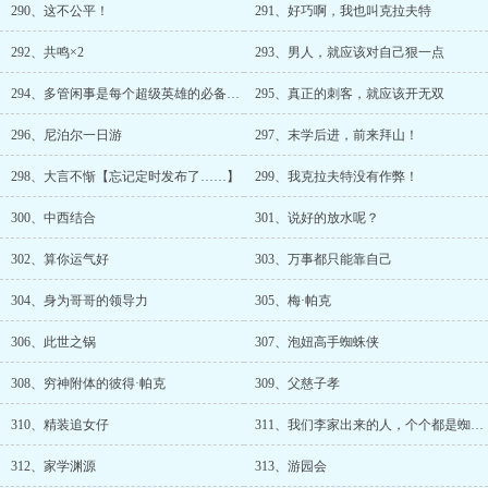
290、这不公平！
291、好巧啊，我也叫克拉夫特
292、共鸣×2
293、男人，就应该对自己狠一点
294、多管闲事是每个超级英雄的必备技能
295、真正的刺客，就应该开无双
296、尼泊尔一日游
297、末学后进，前来拜山！
298、大言不惭【忘记定时发布了……】
299、我克拉夫特没有作弊！
300、中西结合
301、说好的放水呢？
302、算你运气好
303、万事都只能靠自己
304、身为哥哥的领导力
305、梅·帕克
306、此世之锅
307、泡妞高手蜘蛛侠
308、穷神附体的彼得·帕克
309、父慈子孝
310、精装追女仔
311、我们李家出来的人，个个都是蜘蛛侠克星
312、家学渊源
313、游园会