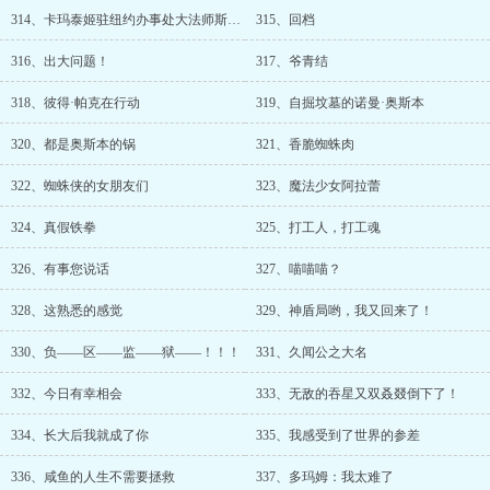
314、卡玛泰姬驻纽约办事处大法师斯特兰奇医生
315、回档
316、出大问题！
317、爷青结
318、彼得·帕克在行动
319、自掘坟墓的诺曼·奥斯本
320、都是奥斯本的锅
321、香脆蜘蛛肉
322、蜘蛛侠的女朋友们
323、魔法少女阿拉蕾
324、真假铁拳
325、打工人，打工魂
326、有事您说话
327、喵喵喵？
328、这熟悉的感觉
329、神盾局哟，我又回来了！
330、负——区——监——狱——！！！
331、久闻公之大名
332、今日有幸相会
333、无敌的吞星又双叒叕倒下了！
334、长大后我就成了你
335、我感受到了世界的参差
336、咸鱼的人生不需要拯救
337、多玛姆：我太难了