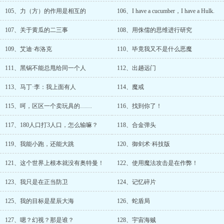
105、力（方）的作用是相互的
106、I have a cucumber，I have a Hulk.
107、关于黄瓜的二三事
108、用侏儒的思维进行研究
109、艾迪·布洛克
110、毕竟我又不是什么恶魔
111、黑锅不能总甩给同一个人
112、出趟远门
113、马丁·李：我上面有人
114、魔戒
115、呵，区区一个卖玩具的……
116、找到你了！
117、180人口打3人口，怎么输嘛？
118、合金弹头
119、我能小跑，还能大跳
120、御剑术·科技版
121、这个世界上根本就没有奥特曼！
122、使用魔法攻击是在作弊！
123、我只是在正当防卫
124、记忆碎片
125、我的目标是星辰大海
126、蛇盾局
127、嗯？幻视？那是谁？
128、宇宙海贼