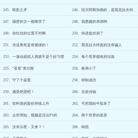
245、暗影之矛
246、毁灭阿斯加德的，是我克拉夫特哒！
247、隔壁的古一都馋哭了
248、我愚蠢的弟弟哟
249、你吐丝的位置不对啊
250、掉进盘丝洞了
251、传送果然是有规律的！
252、我克拉夫特真的没有骗人
253、一激动就抓人肩膀不是个好习惯
254、每个世界都有的垃圾
255、“圣母”查尔斯
256、格局小了
257、守了个寂寞
258、研制成功
259、感受绝望吧！
260、击鼓传锅
261、饮料类的股价持续上升
262、可把我给牛批坏了
263、众所周知，视频是没法PS的
264、两个世界的差异
265、沃米尔星：又来？！
266、响指