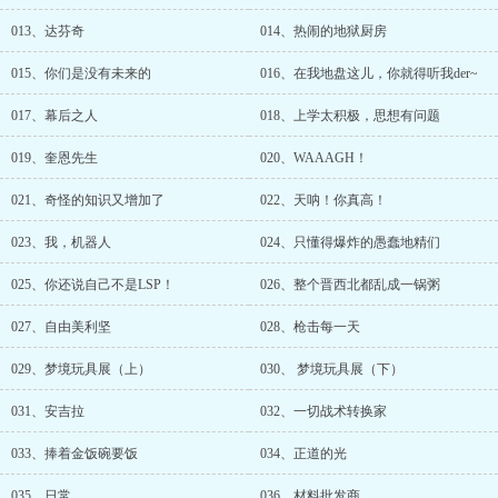
013、达芬奇
014、热闹的地狱厨房
015、你们是没有未来的
016、在我地盘这儿，你就得听我der~
017、幕后之人
018、上学太积极，思想有问题
019、奎恩先生
020、WAAAGH！
021、奇怪的知识又增加了
022、天呐！你真高！
023、我，机器人
024、只懂得爆炸的愚蠢地精们
025、你还说自己不是LSP！
026、整个晋西北都乱成一锅粥
027、自由美利坚
028、枪击每一天
029、梦境玩具展（上）
030、 梦境玩具展（下）
031、安吉拉
032、一切战术转换家
033、捧着金饭碗要饭
034、正道的光
035、日常
036、材料批发商