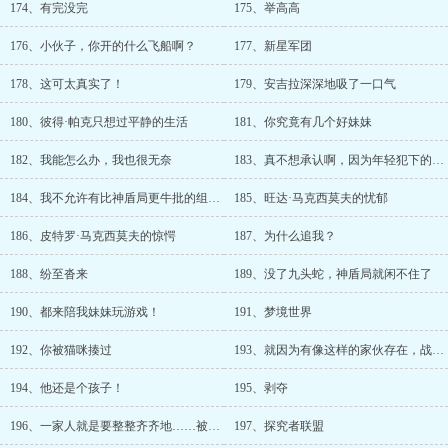
174、有完没完
175、举高高
176、小伙子，你开的什么飞船啊？
177、新星军团
178、这可太真实了！
179、安吉拉深深地吸了一口气
180、彼得·帕克只想过平静的生活
181、你究竟有几个好妹妹
182、我能怎么办，我也很无奈
183、真不想承认啊，因为年轻犯下的过错
184、我不允许有比神盾局更牛批的组织存在
185、旺达·马克西莫夫的忧郁
186、皮特罗·马克西莫夫的惊愕
187、为什么追我？
188、纷至沓来
189、没了九头蛇，神盾局就闲不住了
190、都来陪我妹妹玩游戏！
191、梦境世界
192、你被猫咪揍过
193、就因为有像这样的家伙存在，战争才不会消亡
194、他还是个孩子！
195、剥夺
196、一家人就是要整整齐齐地……被猫打过
197、探究者联盟