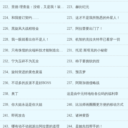
222、里德·理查兹：没错，又是我！诶嘿~
223、赫比纪元
224、和我签订契约……
225、这才不是我所熟悉的外星人！
226、黑旋风大战程咬金
227、阿拉蕾要出门了！
228、我一眼就看出你不是人！
229、机智的克拉夫特早已看穿一切
230、只有侏儒的尖端科技才能制造出足以改变整个世界的装置！
231、托尼·斯塔克的小秘密
232、宁为玉碎不为瓦全
233、柿子要挑软的捏
234、旋转突进的黄色衰逼
235、预言梦
236、不话多的反派不是好BOSS
237、阿斯加德侵略战
238、奥丁
这是由中元特地给各位码的福利章
239、你大姐永远是你大姐
240、比法师画圈圈更方便的移动方式
241、即死攻击
242、诸神黄昏
243、哪有动不动就派出阿拉蕾的道理
244、是她先找帮手的！