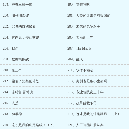
198、神奇三缺一侠
199、狺狺狂吠
200、图样图森破
201、人类的计谋是有极限的
202、记者的自我修养
203、未来的竞争对手
204、有内鬼，停止交易
205、美丽新世界
206、我们
207、The Matrix
208、数据模拟战
209、乱入
210、第三个
211、软体不稳定
212、跑偏了的奥创计划
213、奥创也是条小生命啊
214、诺特鲁·斯塔克
215、专业坑队友三十年
216、人质
217、葫芦娃救爷爷
218、神棍德
219、这才是我的逃跑路线！（上）
220、这才是我的逃跑路线！（下）
221、人工智能注册法案