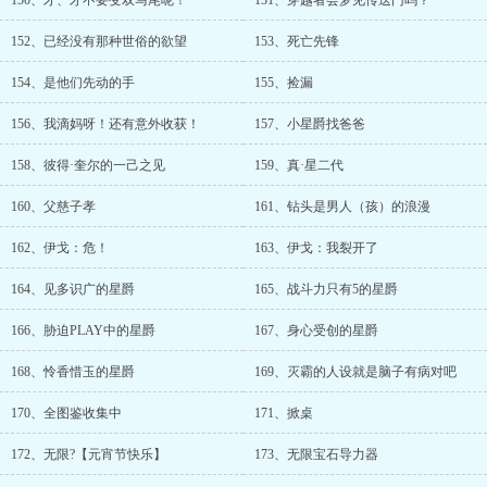
150、才、才不要变双马尾呢！
151、穿越者会梦见传送门吗？
152、已经没有那种世俗的欲望
153、死亡先锋
154、是他们先动的手
155、捡漏
156、我滴妈呀！还有意外收获！
157、小星爵找爸爸
158、彼得·奎尔的一己之见
159、真·星二代
160、父慈子孝
161、钻头是男人（孩）的浪漫
162、伊戈：危！
163、伊戈：我裂开了
164、见多识广的星爵
165、战斗力只有5的星爵
166、胁迫PLAY中的星爵
167、身心受创的星爵
168、怜香惜玉的星爵
169、灭霸的人设就是脑子有病对吧
170、全图鉴收集中
171、掀桌
172、无限?【元宵节快乐】
173、无限宝石导力器