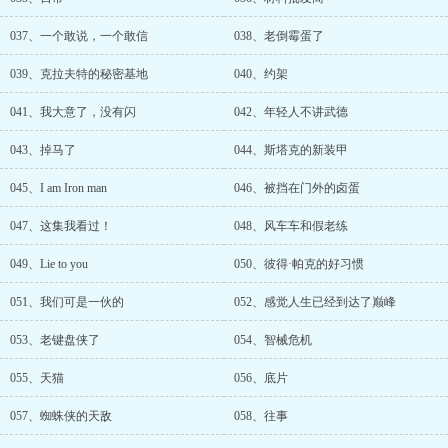
037、一个敢说，一个敢信
038、老倒霉蛋了
039、克拉夫特的秘密基地
040、约架
041、我大意了，没有闪
042、年轻人不讲武德
043、掉马了
044、斯塔克的新装甲
045、I am Iron man
046、被挡在门外的卤蛋
047、这集我看过！
048、风车车和假老练
049、Lie to you
050、彼得·帕克的好习惯
051、我们可是一伙的
052、感觉人生已经到达了巅峰
053、老键盘侠了
054、智械危机
055、天猫
056、底片
057、蜘蛛侠的天敌
058、往事