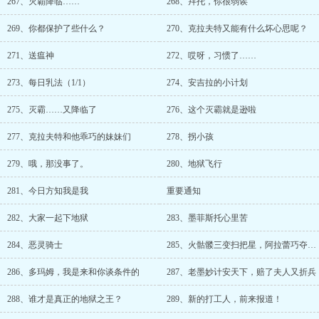
267、灭霸降临……
268、拜托，你很弱诶
269、你都保护了些什么？
270、克拉夫特又能有什么坏心思呢？
271、送瘟神
272、哎呀，习惯了……
273、每日乳法（1/1）
274、安吉拉的小计划
275、灭霸……又降临了
276、这个灭霸就是逊啦
277、克拉夫特和他乖巧的妹妹们
278、拐小孩
279、哦，那没事了。
280、地狱飞行
281、今日方知我是我
重要通知
282、大家一起下地狱
283、墨菲斯托心里苦
284、恶灵骑士
285、火骷髅三变扫把星，阿拉蕾巧夺恶灵车
286、多玛姆，我是来和你谈条件的
287、老墨妙计安天下，赔了夫人又折兵
288、谁才是真正的地狱之王？
289、新的打工人，前来报道！