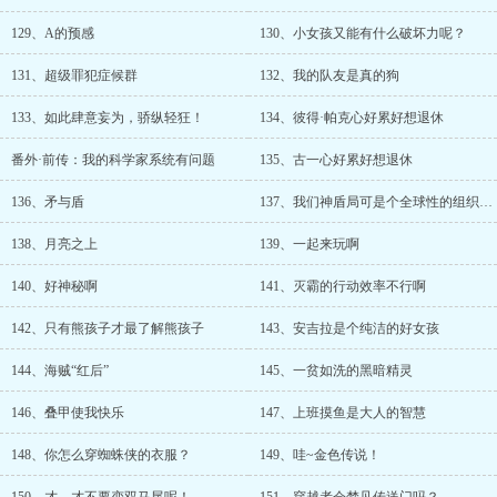
129、A的预感
130、小女孩又能有什么破坏力呢？
131、超级罪犯症候群
132、我的队友是真的狗
133、如此肆意妄为，骄纵轻狂！
134、彼得·帕克心好累好想退休
番外·前传：我的科学家系统有问题
135、古一心好累好想退休
136、矛与盾
137、我们神盾局可是个全球性的组织【迫真】
138、月亮之上
139、一起来玩啊
140、好神秘啊
141、灭霸的行动效率不行啊
142、只有熊孩子才最了解熊孩子
143、安吉拉是个纯洁的好女孩
144、海贼“红后”
145、一贫如洗的黑暗精灵
146、叠甲使我快乐
147、上班摸鱼是大人的智慧
148、你怎么穿蜘蛛侠的衣服？
149、哇~金色传说！