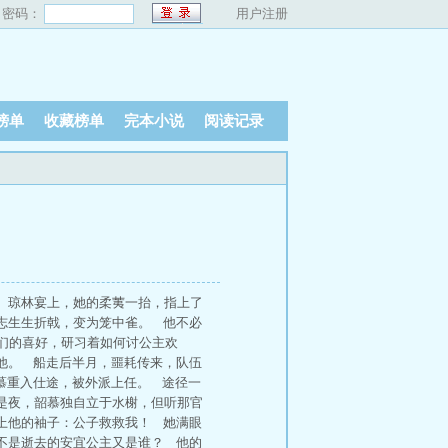
密码：
用户注册
榜单
收藏榜单
完本小说
阅读记录
 琼林宴上，她的柔荑一抬，指上了
志生生折戟，变为笼中雀。 他不必
们的喜好，研习着如何讨公主欢
他。 船走后半月，噩耗传来，队伍
慕重入仕途，被外派上任。 途径一
是夜，韶慕独自立于水榭，但听那官
上他的袖子：公子救救我！ 她满眼
不是逝去的安宜公主又是谁？ 他的