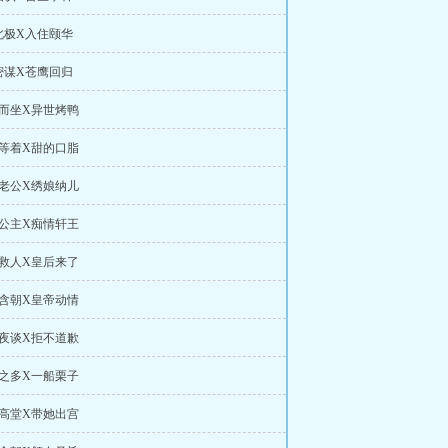
北极X入住颐华
密谋X苍鹰回归
膝而坐X异世烤鸭
他等着X甜的口脂
鬼老公X绣娘纳儿
雅公主X痴情轩王
宫救人X皇后来了
治含朝X皇帝动情
烛夜谈X拒不道歉
倍之多X一船栗子
拜高堂X带她出宫