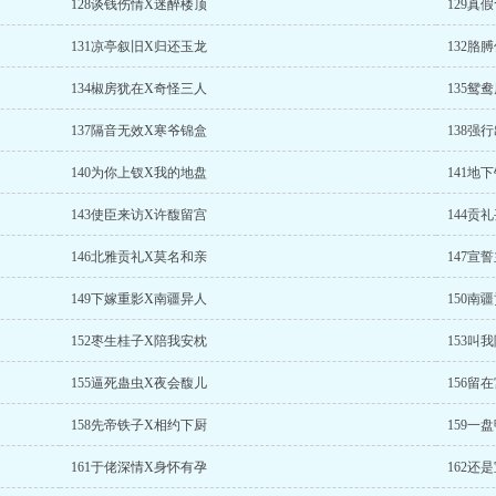
128谈钱伤情X迷醉楼顶
129真
131凉亭叙旧X归还玉龙
132胳
134椒房犹在X奇怪三人
135鸳
137隔音无效X寒爷锦盒
138强
140为你上钗X我的地盘
141地
143使臣来访X许馥留宫
144贡
146北雅贡礼X莫名和亲
147宣
149下嫁重影X南疆异人
150南
152枣生桂子X陪我安枕
153叫
155逼死蛊虫X夜会馥儿
156留
158先帝铁子X相约下厨
159一
161于佬深情X身怀有孕
162还