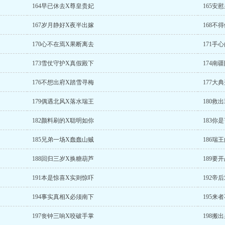
164早已休去X尊皇贵妃
165安
167岁月静好X夜半出嫁
168不
170心不在焉X果断离去
171手
173雪仗守护X真假殿下
174南
176不想出府X踏雪寻梅
177大
179偶遇北风X落水瑞王
180救
182颜料刷的X聪明如你
183你
185兄弟一场X蠢蠢山贼
186瑞
188回归三岁X换糖葫芦
189要
191本是惊喜X实则惊吓
192帝
194事实真相X必须南下
195来
197丧钟三响X咬破手掌
198搬