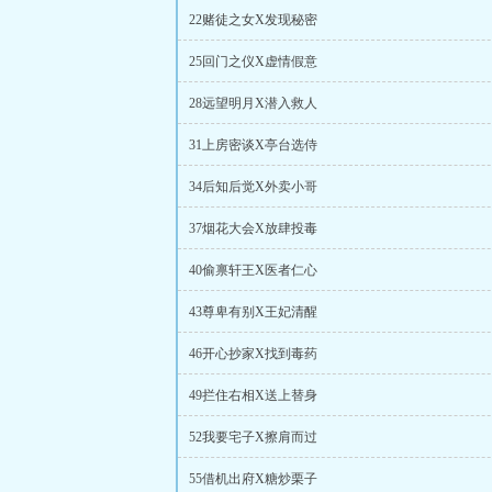
22赌徒之女X发现秘密
25回门之仪X虚情假意
28远望明月X潜入救人
31上房密谈X亭台选侍
34后知后觉X外卖小哥
37烟花大会X放肆投毒
40偷禀轩王X医者仁心
43尊卑有别X王妃清醒
46开心抄家X找到毒药
49拦住右相X送上替身
52我要宅子X擦肩而过
55借机出府X糖炒栗子