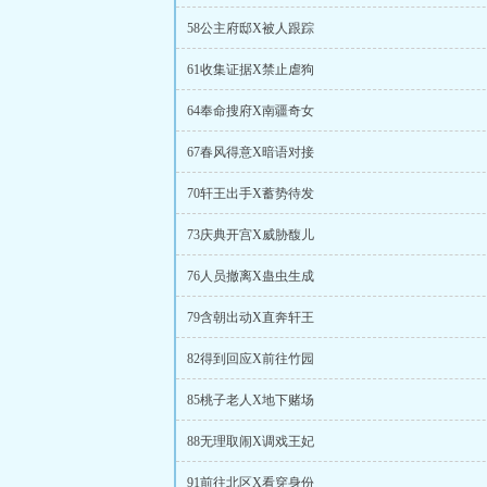
58公主府邸X被人跟踪
61收集证据X禁止虐狗
64奉命搜府X南疆奇女
67春风得意X暗语对接
70轩王出手X蓄势待发
73庆典开宫X威胁馥儿
76人员撤离X蛊虫生成
79含朝出动X直奔轩王
82得到回应X前往竹园
85桃子老人X地下赌场
88无理取闹X调戏王妃
91前往北区X看穿身份