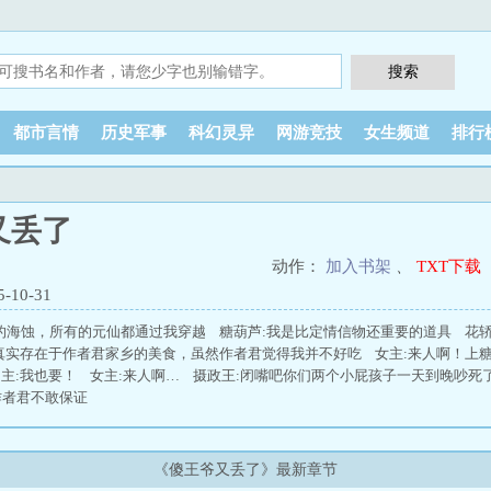
都市言情
历史军事
科幻灵异
网游竞技
女生频道
排行
又丢了
动作：
加入书架
、
TXT下载
10-31
的海蚀，所有的元仙都通过我穿越 糖葫芦:我是比定情信物还重要的道具 花
真实存在于作者君家乡的美食，虽然作者君觉得我并不好吃 女主:来人啊！上糖
主:我也要！ 女主:来人啊… 摄政王:闭嘴吧你们两个小屁孩子一天到晚吵死了
作者君不敢保证
《傻王爷又丢了》最新章节