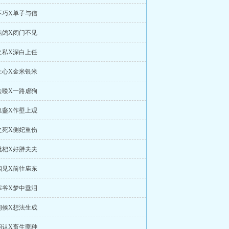
不巧X单子与信
信鸽X闭门不见
之私X深白上任
上心X金米银米
去喽X一路虐狗
换盏X作壁上观
之死X侧妃重伤
枇杷X好胖夫夫
相见X前往庙东
寒爷X梦中垂泪
伺候X想法生成
相认X畜生孽种