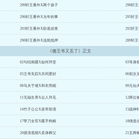
299轩王番外X两个孩子
298轩
296轩王番外X当年的事
295轩
293轩王番外X卧底侦查
292轩
290轩王番外X连跪抵押
289轩
《傻王爷又丢了》正文
02勾结南疆X如何拜堂
03等身
05王爷失踪X共同爱好
06初次
08马夫于佬X和衣而眠
09元仙
11无福生养X众人拜见
12两位
14竹子公公X皇帝双境
15战神
17带刀女官X暖手狗粮
18绕道
20摸清底细X卖身葬父
21五两