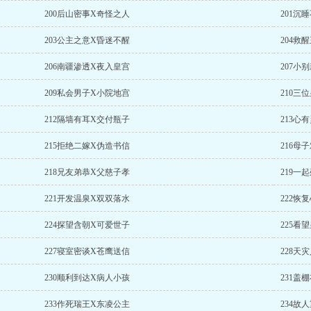
200后山密事X奇怪之人
201沉
203公主之意X昏迷不醒
204救
206南疆渗透X夜入皇宫
207小
209私会男子X小院地宫
210三
212隔墙有耳X交付瓶子
213心
215拒绝二嫁X伪造书信
216母
218兄友弟恭X父慈子孝
219一
221开发温泉X双双落水
222恢
224探望含朝X可爱世子
225看
227寝室密谈X苍鹰送信
228天
230顺利到达X病人小孩
231盖
233作死瑞王X东凌公主
234故