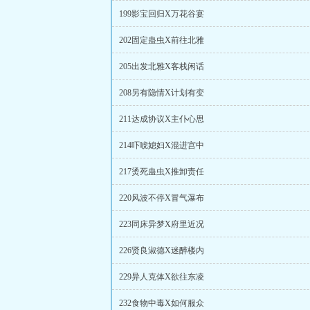
199影宝回归X万花谷宴
202固定蛊虫X前往北雅
205出发北雅X客栈闲话
208另有隐情X计划有变
211达成协议X主仆心思
214吓唬媳妇X混进宫中
217烫死蛊虫X推卸责任
220风波不停X冒气瀑布
223同床异梦X府里近况
226贤良淑德X迷醉楼内
229异人克体X欲往东凌
232食物中毒X如何服众