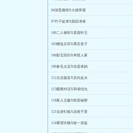
94深恶痛绝X火烧草屋
97竹子徒弟X跟踪净身
100二人偷听X直面轩王
103赠送兵符X离宫皇子
106影宝回归X奇怪人家
109参见太后X你是谁妈
112太后懿旨X宫内走水
115暖阁对话X和谁结仇
118夜入北极X暗室秘密
121去滚钉板X还政于君
124看望许馥X收一劣徒