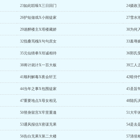
23如此聒噪X三日回门
24摄政
26护短做戏X小闹徒家
27雪水
29迷醉楼主X塔楼藏娇
30为何
32指桑骂槐X句句庶女
33羞辱
35元仙猜拳X坦诚相待
36郭氏
38将计就计X一百大板
39三人
41顺利解毒X夜会轩王
42暗侍
44当年之事X包围徒家
45圣旨
47重要地点X母女相见
48陆氏
50替身留宫X牢里重逢
51大牢
53通风报信X密谋无果
54是去
56告白无果X第二大楼
57清倌