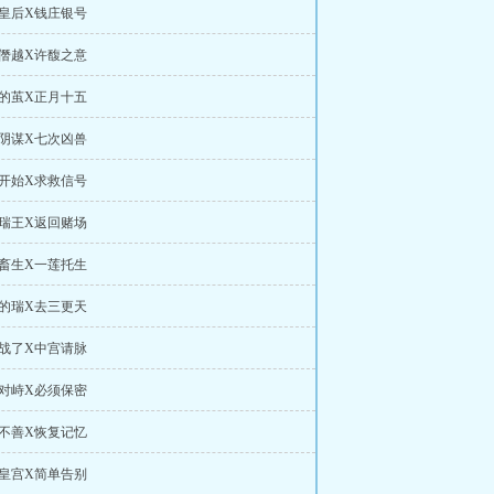
慰皇后X钱庄银号
得僭越X许馥之意
心的茧X正月十五
疆阴谋X七次凶兽
典开始X求救信号
出瑞王X返回赌场
是畜生X一莲托生
王的瑞X去三更天
开战了X中宫请脉
后对峙X必须保密
者不善X恢复记忆
出皇宫X简单告别