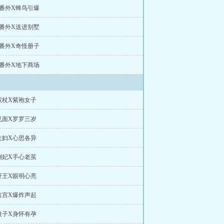
王番外X蜂鸟引爆
王番外X送进别墅
王番外X奇怪册子
王番外X地下商场
权杖X紫袍女子
见面X罗罗三岁
夫妇X心思各异
侧妃X手心老茧
轩王X眼明心亮
出宫X爆炸声起
银子X身怀有孕