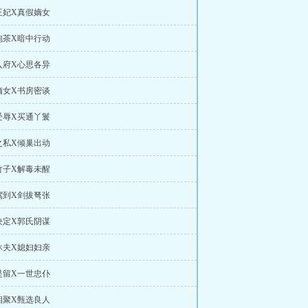
王妃X真假嫡女
泡茶X暗中行动
入府X心思各异
嫡女X书房密谈
受辱X买通丫鬟
之私X倾巢出动
竹子X解毒未醒
驾到X剑拔弩张
决定X郭氏阴谋
休夫X媳妇妇亲
是留X一世忠仆
相聚X甄选良人