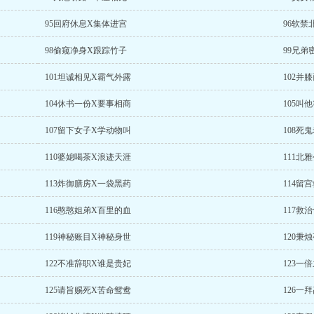
95回府休息X集体进宫
96软禁
98偷窥净身X跟踪竹子
99兄弟
101坦诚相见X霸气外露
102并
104休书一份X要事相商
105叫
107留下女子X学动物叫
108死
110婆媳喝茶X浪迹天涯
111北
113炸御膳房X一袋黑药
114留
116憨憨姐弟X百里的血
117救
119神秘账目X神秘身世
120秉
122不准辞职X谁是贵妃
123一
125请旨赐死X苦命鸳鸯
126一