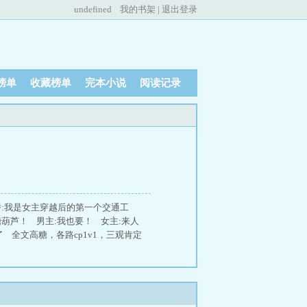
undefined
我的书架
|
退出登录
榜单
收藏榜单
完本小说
阅读记录
轿:我是女主穿越后的第一个交通工
葫芦！ 男主:我也要！ 女主:来人
 全文高糖，各路cp1v1，三观肯定