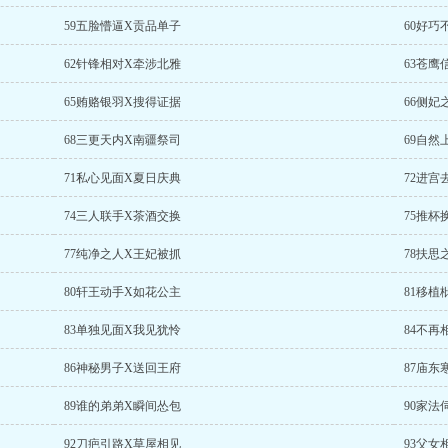
59五脸懵逼X贡品单子
60好巧
62针锋相对X牵涉北雅
63苍鹰
65贿赂银羽X搜得证据
66侧妃
68三更天内X南疆祭司
69自然
71私心见面X夏日庆典
72进宫
74三人联手X茶酒交换
75推杯
77纯净之人X王妃被抓
78扶思
80轩王动手X如花公主
81移植
83单独见面X我见犹怜
84不再
86神秘男子X送回王府
87庙东
89谁的弟弟X瞬间怂包
90家法
92刀疤引路X草屋相见
93父女