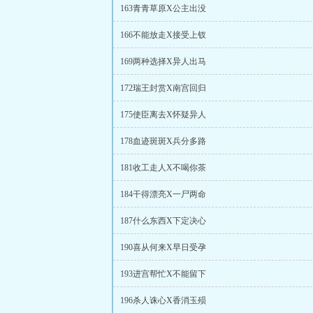
163青青草原X公主出没
166不能放走X接受上钗
169两种选择X异人出马
172瑞王封赏X南宫回归
175使臣离去X怀疑异人
178血迹斑斑X兵分多路
181收工走人X不喝你茶
184干得漂亮X一尸两命
187什么东西X下定决心
190喜从何来X早日受孕
193进宫帮忙X不能留下
196杀人诛心X香消玉殒