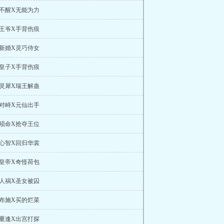
睡不醒X无能为力
醒王爷X手背伤痕
别新婚X灵巧侍女
位皇子X手背伤痕
有灵犀X瑞王解蛊
子对峙X元仙出手
起殒命X抢夺王位
复心智X回归华裳
望皇帝X奇怪荷包
灾人祸X圣女被囚
棚布施X买的烂菜
人重逢X出宫打探