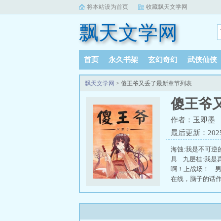
将本站设为首页
收藏飘天文学网
飘天文学网
首页
永久书架
玄幻奇幻
武侠仙侠
飘天文学网
> 傻王爷又丢了最新章节列表
傻王爷
作者：玉即墨
最后更新：2025-
海蚀:我是不可逆
具 九层桂:我是
啊！上战场！ 男
在线，脑子的话