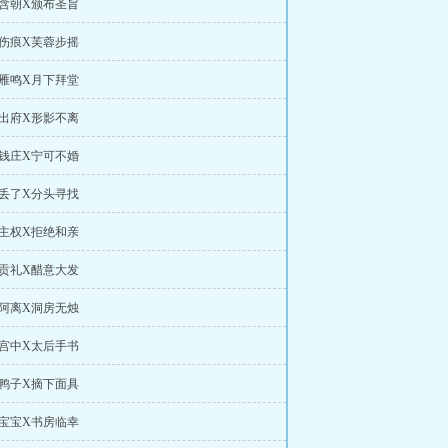
假含朝X颁布圣旨
膊伤痕X芙蓉步摇
鸯雁鸣X月下拜堂
行出府X形影不离
下钱庄X宁可不婚
礼丢了X分头寻找
誓主权X拒绝和亲
疆贡礼X醋意大发
我阿离X洞房无烛
在宫中X太后手书
盘鸭子X摘下面具
是宝宝X书房临幸