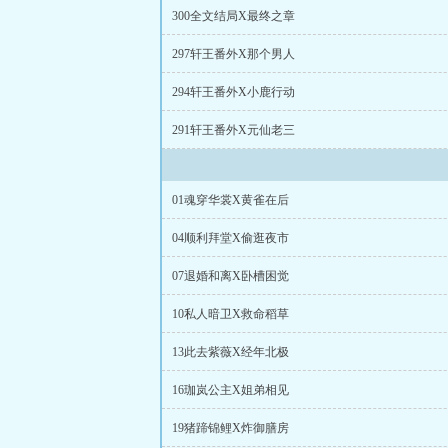
300全文结局X最终之章
297轩王番外X那个男人
294轩王番外X小鹿行动
291轩王番外X元仙老三
01魂穿华裳X黄雀在后
04顺利拜堂X偷逛夜市
07退婚和离X卧槽困觉
10私人暗卫X救命稻草
13此去紫薇X经年北极
16珈岚公主X姐弟相见
19猪蹄锦鲤X炸御膳房