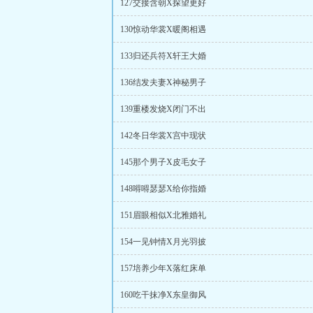
127交接含朝X探望更好
130惊动华裳X暖阁相遇
133归还兵符X轩王大婚
136结发夫妻X神秘男子
139重楼发烧X闭门不出
142冬日华裳X宫中现状
145那个男子X皮毛女子
148嘚嘚瑟瑟X给你指婚
151眉眼相似X北雅婚礼
154一见钟情X月光羽披
157培养少年X落红床单
160吃干抹净X东皇御风