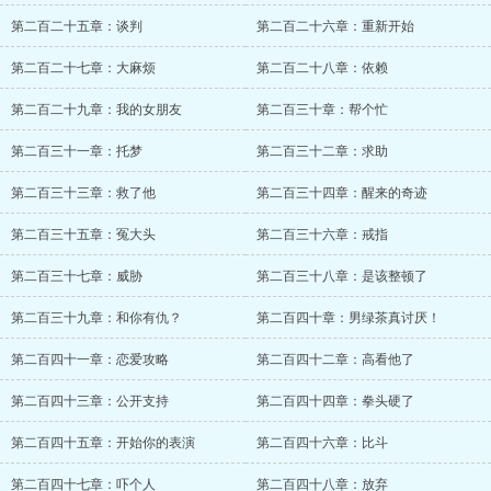
第二百二十五章：谈判
第二百二十六章：重新开始
第二百二十七章：大麻烦
第二百二十八章：依赖
第二百二十九章：我的女朋友
第二百三十章：帮个忙
第二百三十一章：托梦
第二百三十二章：求助
第二百三十三章：救了他
第二百三十四章：醒来的奇迹
第二百三十五章：冤大头
第二百三十六章：戒指
第二百三十七章：威胁
第二百三十八章：是该整顿了
第二百三十九章：和你有仇？
第二百四十章：男绿茶真讨厌！
第二百四十一章：恋爱攻略
第二百四十二章：高看他了
第二百四十三章：公开支持
第二百四十四章：拳头硬了
第二百四十五章：开始你的表演
第二百四十六章：比斗
第二百四十七章：吓个人
第二百四十八章：放弃