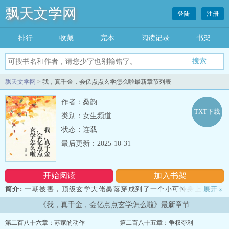
飘天文学网
登陆
注册
排行
收藏
完本
阅读记录
书架
飘天文学网
> 我，真千金，会亿点点玄学怎么啦最新章节列表
作者：桑韵
TXT下载
类别：女生频道
状态：连载
最后更新：2025-10-31
开始阅读
加入书架
简介:
一朝被害，顶级玄学大佬桑落穿成到了一个小可怜身上，爹不
展开
»
疼，妈不爱，走到哪里都是万人嫌。 于是某一天，他们发现一向乖
《我，真千金，会亿点点玄学怎么啦》最新章节
巧软弱的小傻子突然变成了么得感情的冷酷杀手，神挡杀神，佛挡杀
佛，拳打渣男，手撕白莲，一路打脸，只不过……就是有点神神叨叨
第二百八十六章：苏家的动作
第二百八十五章：争权夺利