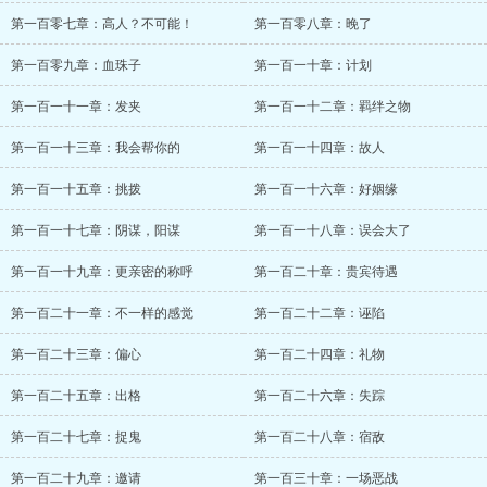
第一百零七章：高人？不可能！
第一百零八章：晚了
第一百零九章：血珠子
第一百一十章：计划
第一百一十一章：发夹
第一百一十二章：羁绊之物
第一百一十三章：我会帮你的
第一百一十四章：故人
第一百一十五章：挑拨
第一百一十六章：好姻缘
第一百一十七章：阴谋，阳谋
第一百一十八章：误会大了
第一百一十九章：更亲密的称呼
第一百二十章：贵宾待遇
第一百二十一章：不一样的感觉
第一百二十二章：诬陷
第一百二十三章：偏心
第一百二十四章：礼物
第一百二十五章：出格
第一百二十六章：失踪
第一百二十七章：捉鬼
第一百二十八章：宿敌
第一百二十九章：邀请
第一百三十章：一场恶战