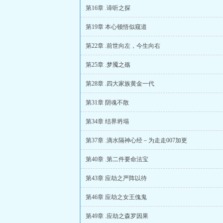
第16章 .谛听之探
第19章 本心顿悟似窥道
第22章 .前世向左，今生向右
第25章 .梦魇之殇
第28章 .四大家族黄金一代
第31章 阴魂不散
第34章 结界坍塌
第37章 .滴水隔神心经－为走走007加更
第40章 .第二件要命法宝
第43章 应劫之严阵以待
第46章 应劫之女王傀鬼
第49章 .应劫之森罗因果