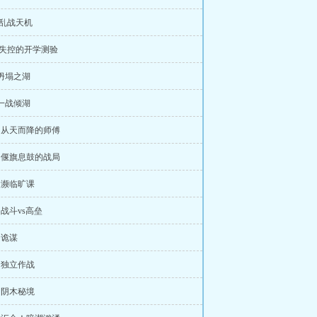
 .乱战天机
 .失控的开学测验
 坍塌之湖
 一战倾湖
章 从天而降的师傅
章 偃旗息鼓的战局
章 濒临旷课
 战斗vs高垒
 诡谋
章 独立作战
章 阴木秘境