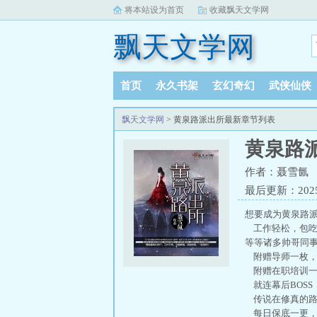
将本站设为首页
收藏飘天文学网
飘天文学网
首页
永久书架
玄幻奇幻
武侠仙侠
飘天文学网
> 黄泉路派出所最新章节列表
黄泉路
作者：聂雪氤
最后更新：2025-
想要成为黄泉路派
工作轻松，包吃
等等诸多帅哥同事
附赠导师一枚，
附赠在职培训一
就连幕后BOSS
传说在修真的路
每日保底一更，