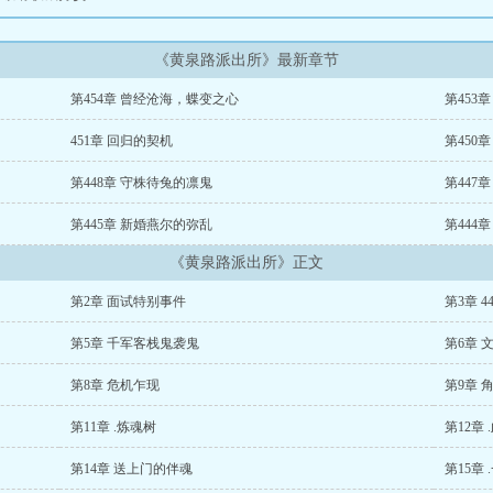
《黄泉路派出所》最新章节
第454章 曾经沧海，蝶变之心
第453
451章 回归的契机
第450
第448章 守株待兔的凛鬼
第447
第445章 新婚燕尔的弥乱
第444
《黄泉路派出所》正文
第2章 面试特别事件
第3章 4
第5章 千军客栈鬼袭鬼
第6章 
第8章 危机乍现
第9章 
第11章 .炼魂树
第12章
第14章 送上门的伴魂
第15章