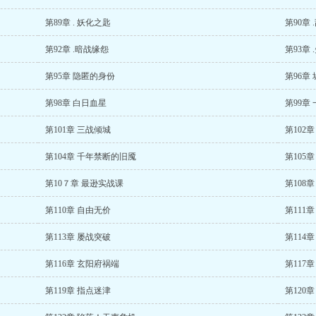
第89章 . 妖化之匙
第90章
第92章 .暗战缘怨
第93章
第95章 隐匿的身份
第96章
第98章 白日血星
第99章
第101章 三战倾城
第102
第104章 千年禁断的旧魇
第105
第10７章 最逊实战课
第108
第110章 自由无价
第111章
第113章 屡战突破
第114章
第116章 玄阳府祸端
第117
第119章 指点迷津
第120