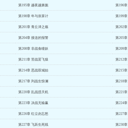
第195章 越夜越旖旎
第196
第198章 年与祟算计
第199
第201章 青丘泽之殇
第202
第204章 接连的报警
第205
第208章 非战食瞳妖
第209
第211章 苦战罢飞猿
第212
第214章 恶战双城始
第215
第217章 列战生惊澜
第218
第220章 乱战惑天机
第221
第223章 决战无输赢
第224
第226章 红尘勿忘愁
第227
第227章 飞跃生死线
第230