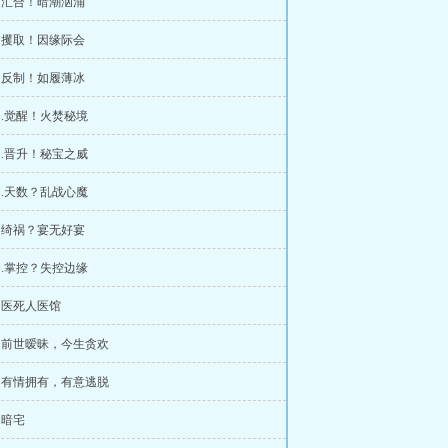
章 汇合！暗潮汹涌
章 攫取！因缘际会
章 反制！如履薄冰
章 .觉醒！火焚秘境
章 .晋升！秘宝之威
章 .天数？乱战心魔
章 绮祸？宴无好宴
章 .掌控？失控边缘
章 医死人医馆
章 前世暧昧，今生贪欢
章 有情拥有，有意逃脱
 暗宅