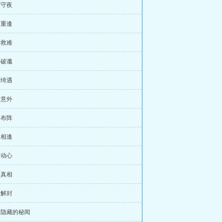
 守夜
 重逢
 救难
 破谶
 绮遇
 意外
 布阵
 相逢
 动心
 真相
 解封
章 隐藏的秘闻