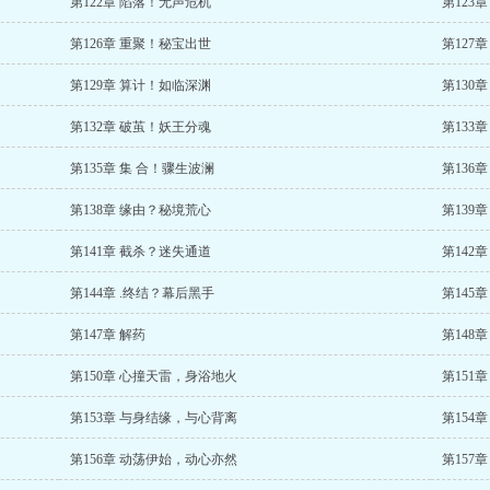
第122章 陷落！无声危机
第123
第126章 重聚！秘宝出世
第127
第129章 算计！如临深渊
第130
第132章 破茧！妖王分魂
第133
第135章 集 合！骤生波澜
第136
第138章 缘由？秘境荒心
第139
第141章 截杀？迷失通道
第142
第144章 .终结？幕后黑手
第145
第147章 解药
第148
第150章 心撞天雷，身浴地火
第151
第153章 与身结缘，与心背离
第154
第156章 动荡伊始，动心亦然
第157章