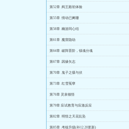
第52章 .阎王殿初体验
第55章 .情动已阑珊
第58章 .幽游同心结
第61章 .魔窟隐劫
第64章 .破阵晋阶，镇魂分魂
第67章 .因缘矢志
第70章 .鬼子之慑与伏
第73章 .红雪冤孽
第76章 灵泉顿悟
第79章 应试教育与应激反应
第82章 .明悟之天花乱坠
第85章 .考核升级(补12.20更新)