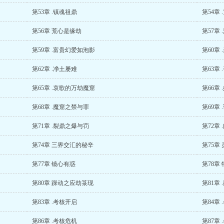
第53章 .镇魂祖鼎
第54章
第56章 荒心是缘劫
第57章
第59章 .富贵幻爱如泡影
第60章
第62章 .净土屡难
第63章
第65章 .哀歌的万劫魔窟
第66章
第68章 .魔窟之禁与罪
第69章
第71章 .裂鼎之爆与罚
第72章
第74章 三界交汇的秘辛
第75章
第77章 镜心有惑
第78章
第80章 躁动之应劫箓现
第81章
第83章 .考核开启
第84章
第86章 .考核危机
第87章