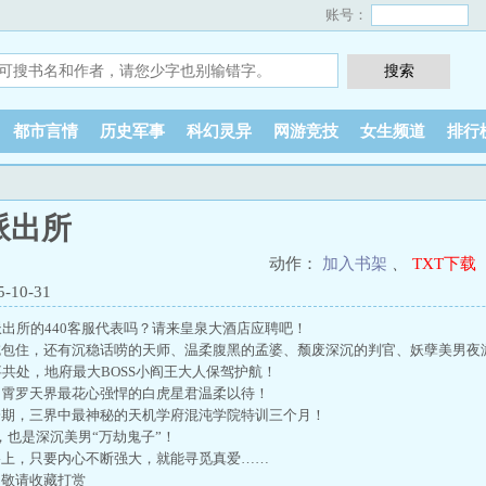
账号：
都市言情
历史军事
科幻灵异
网游竞技
女生频道
排行
派出所
动作：
加入书架
、
TXT下载
10-31
出所的440客服代表吗？请来皇泉大酒店应聘吧！
包住，还有沉稳话唠的天师、温柔腹黑的孟婆、颓废深沉的判官、妖孽美男夜
共处，地府最大BOSS小阎王大人保驾护航！
霄罗天界最花心强悍的白虎星君温柔以待！
期，三界中最神秘的天机学府混沌学院特训三个月！
，也是深沉美男“万劫鬼子”！
上，只要内心不断强大，就能寻觅真爱……
敬请收藏打赏