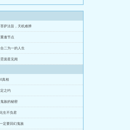
章 菩萨法旨，天机难辨
章 重逢节点
章 合二为一的人生
章 霓裳星见闻
40真相
文定之约
角鬼族的秘密
 .此生不负君
 .一定要回幻鬼族