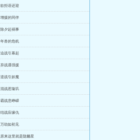
章 欲拒语还迎
章 增援的同伴
章 除夕起祸事
章 年兽的危机
章 迫战引幕起
章 弃战遇强援
章 逆战引妖魔
章 混战惹璇玑
章 霸战意峥嵘
章 结战应缘仇
章 万劫如初见
章 原来这里就是隐魑星