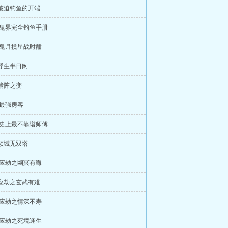
 被迫钓鱼的开端
 .鬼界完全钓鱼手册
 .鬼月揽星战时酣
 浮生半日闲
 溃阵之变
 .最强房客
 .史上最不靠谱师傅
 倾城无双塔
 .应劫之幽冥有晦
 应劫之玄武有难
 .应劫之情深不寿
 .应劫之死境逢生