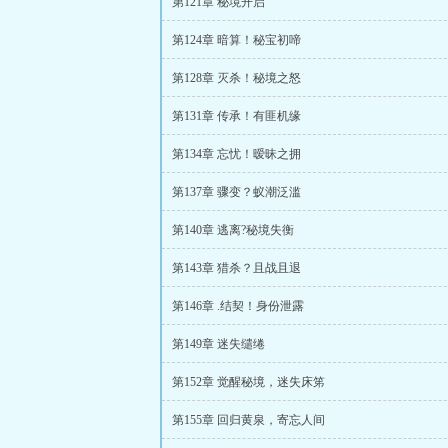
第121章 秘境开启
第124章 暗算！秘宝初啼
第128章 灭杀！秘境之怒
第131章 传承！有匪机缘
第134章 忘忧！暧昧之拥
第137章 骤变？蚁潮泛滥
第140章 逃离?秘境失衡
第143章 猎杀？且战且退
第146章 .结契！身份泄露
第149章 迷失缱绻
第152章 觉醒秘境，迷失床笫
第155章 回归黄泉，寄忘人间