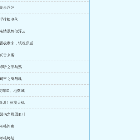
 .黄泉浮萍
 .浮萍换魂落
 .亲情泯然似浮云
 .否极泰来，镇魂鼎威
 .妖雷来袭
 .谛听之陨与殇
 .阎王之身与魂
 灵谶星、地数城
 特训！莫测天机
 .慰伤之夙愿血叶
 .考核间奏
 .考核终结