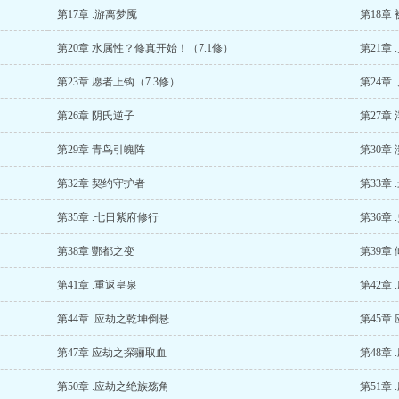
第17章 .游离梦魇
第18章
第20章 水属性？修真开始！（7.1修）
第21章
第23章 愿者上钩（7.3修）
第24章
第26章 阴氏逆子
第27章
第29章 青鸟引魄阵
第30章
第32章 契约守护者
第33章
第35章 .七日紫府修行
第36章
第38章 酆都之变
第39章
第41章 .重返皇泉
第42章
第44章 .应劫之乾坤倒悬
第45章
第47章 应劫之探骊取血
第48章
第50章 .应劫之绝族殇角
第51章