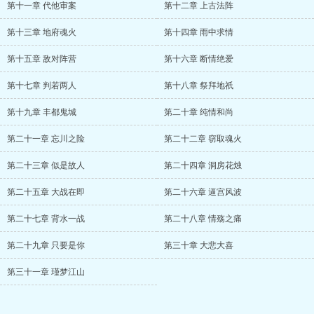
第十一章 代他审案
第十二章 上古法阵
第十三章 地府魂火
第十四章 雨中求情
第十五章 敌对阵营
第十六章 断情绝爱
第十七章 判若两人
第十八章 祭拜地祇
第十九章 丰都鬼城
第二十章 纯情和尚
第二十一章 忘川之险
第二十二章 窃取魂火
第二十三章 似是故人
第二十四章 洞房花烛
第二十五章 大战在即
第二十六章 逼宫风波
第二十七章 背水一战
第二十八章 情殇之痛
第二十九章 只要是你
第三十章 大悲大喜
第三十一章 瑾梦江山