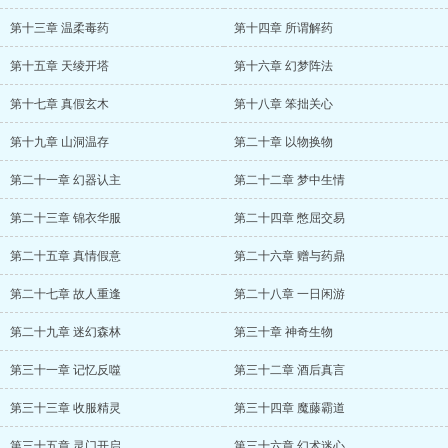
第十三章 温柔毒药
第十四章 所谓解药
第十五章 天绫开塔
第十六章 幻梦阵法
第十七章 真假玄木
第十八章 笨拙关心
第十九章 山洞温存
第二十章 以物换物
第二十一章 幻器认主
第二十二章 梦中生情
第二十三章 锦衣华服
第二十四章 憋屈交易
第二十五章 真情假意
第二十六章 赠与药鼎
第二十七章 故人重逢
第二十八章 一日闲游
第二十九章 迷幻森林
第三十章 神奇生物
第三十一章 记忆反噬
第三十二章 酒后真言
第三十三章 收服精灵
第三十四章 魔藤霸道
第三十五章 灵门开启
第三十六章 幻术迷心