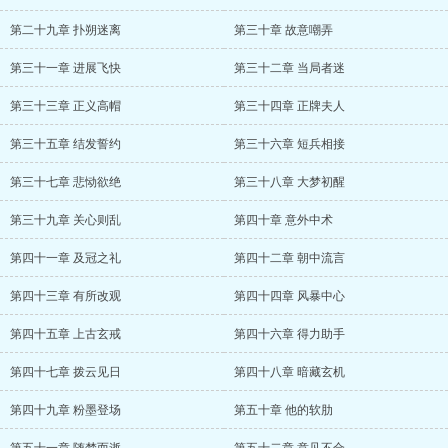
第二十九章 扑朔迷离
第三十章 故意嘲弄
第三十一章 进展飞快
第三十二章 当局者迷
第三十三章 正义高帽
第三十四章 正牌夫人
第三十五章 结发誓约
第三十六章 短兵相接
第三十七章 悲恸欲绝
第三十八章 大梦初醒
第三十九章 关心则乱
第四十章 意外中术
第四十一章 及冠之礼
第四十二章 朝中流言
第四十三章 有所改观
第四十四章 风暴中心
第四十五章 上古玄戒
第四十六章 得力助手
第四十七章 拨云见日
第四十八章 暗藏玄机
第四十九章 粉墨登场
第五十章 他的软肋