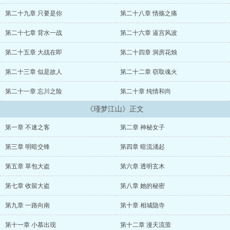
姿窈窕；回眸一笑，手起刀落，一地赤红； 他，紫衣如画，美
若瑾瑜；笑意隐去，孤城绝塞，满目离殇。 她，本应冷情冷
第二十九章 只要是你
第二十八章 情殇之痛
性，孑然一身。却在梦里梦外，醉情醉心。 他，百花丛中过，
片叶不沾身。而那如梦似幻的景，又迷了谁的眼？ 瑾梦沉沉，
第二十七章 背水一战
第二十六章 逼宫风波
一朝醒来，一朝醉。 人生如梦。...
第二十五章 大战在即
第二十四章 洞房花烛
第二十三章 似是故人
第二十二章 窃取魂火
第二十一章 忘川之险
第二十章 纯情和尚
《瑾梦江山》正文
第一章 不速之客
第二章 神秘女子
第三章 明暗交锋
第四章 暗流涌起
第五章 草包大盗
第六章 透明玄木
第七章 收留大盗
第八章 她的秘密
第九章 一路向南
第十章 相城隐寺
第十一章 小慕出现
第十二章 漫天流萤