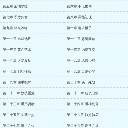
第五章 浴池水暖
第六章 不论世俗
第七章 矛盾判官
第八章 异能初现
第九章 韬光养晦
第十章 请求援手
第十一章 比试选拔
第十二章 恶魔聚首
第十三章 死亡艺术
第十四章 内部叛变
第十五章 入梦渡劫
第十六章 纨绔少爷
第十七章 剥丝抽茧
第十八章 口是心非
第十九章 凶手挑衅
第二十章 决一死战
第二十一章 故技重施
第二十二章 新仇旧恨
第二十三章 重用贤者
第二十四章 睡神判官
第二十五章 头脑一热
第二十六章 孰好孰坏
第二十七章 家主之位
第二十八章 反常之举