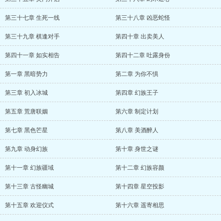
第三十七章 生死一线
第三十八章 凶恶蛇怪
第三十九章 棋逢对手
第四十章 出卖美人
第四十一章 如实相告
第四十二章 吐露身份
第一章 黑暗势力
第二章 为你不惧
第三章 初入冰城
第四章 幻族王子
第五章 荒唐联姻
第六章 制定计划
第七章 黑色芒星
第八章 美酒醉人
第九章 动身幻族
第十章 身世之谜
第十一章 幻族疆域
第十二章 幻族容颜
第十三章 古怪幽城
第十四章 星空投影
第十五章 欢迎仪式
第十六章 遥寄相思