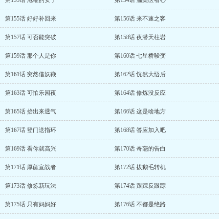
第153话 甩鞭的女子
第154话 温柔医者心
第155话 好好补回来
第156话 来不速之客
第157话 可否能突破
第158话 夜潜天柱岩
第159话 那个人是你
第160话 七星桥唆变
第161话 突然借妖鞭
第162话 恍然大悟后
第163话 可怕乐园夜
第164话 修炼没反应
第165话 抬出来透气
第166话 这是啥地方
第167话 登门送指环
第168话 答应加入吧
第169话 看你就高兴
第170话 奇葩的告白
第171话 厚颜宣战者
第172话 拔鹅毛转机
第173话 修炼新玩法
第174话 跟踪反跟踪
第175话 只有妈妈好
第176话 不都是绝路