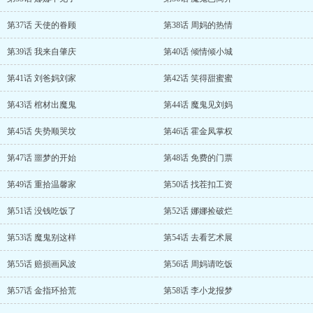
第37话 天使的眷顾
第38话 周妈的热情
第39话 我来自肇庆
第40话 倾情倾小城
第41话 刘爸妈刘家
第42话 笑得甜蜜蜜
第43话 棺材出魔鬼
第44话 魔鬼见刘妈
第45话 失势顺哭坟
第46话 霍金凤掌权
第47话 噩梦的开始
第48话 免费的门票
第49话 重拾温馨家
第50话 找茬扣工资
第51话 没钱吃饭了
第52话 娜娜捡破烂
第53话 魔鬼别这样
第54话 去看艺术展
第55话 赔损画风波
第56话 周妈请吃饭
第57话 金指环拾荒
第58话 李小龙报梦