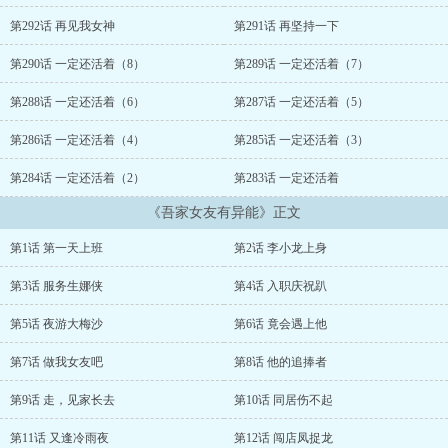
第292话 再见我女神
第291话 再坚持一下
第290话 一定还活着（8）
第289话 一定还活着（7）
第288话 一定还活着（6）
第287话 一定还活着（5）
第286话 一定还活着（4）
第285话 一定还活着（3）
第284话 一定还活着（2）
第283话 一定还活着
《吾家女友有异能》正文
第1话 第一天上班
第2话 李小龙上身
第3话 服务生娜侠
第4话 入职庆祝趴
第5话 夜游大梅沙
第6话 竟会遇上他
第7话 做我女友吧
第8话 他的追捧者
第9话 走，见家长去
第10话 同居伤不起
第11话 又逢冷雨夜
第12话 闯店凤捉龙