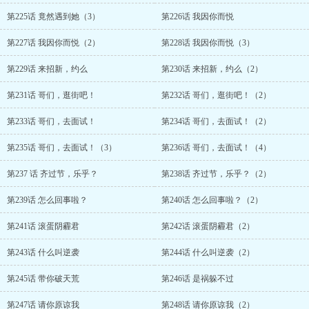
第225话 竟然遇到她（3）
第226话 我因你而悦
第227话 我因你而悦（2）
第228话 我因你而悦（3）
第229话 来招新，约么
第230话 来招新，约么（2）
第231话 哥们，逛街吧！
第232话 哥们，逛街吧！（2）
第233话 哥们，去面试！
第234话 哥们，去面试！（2）
第235话 哥们，去面试！（3）
第236话 哥们，去面试！（4）
第237 话 齐过节，乐乎？
第238话 齐过节，乐乎？（2）
第239话 怎么回事啦？
第240话 怎么回事啦？（2）
第241话 滚蛋阴霾君
第242话 滚蛋阴霾君（2）
第243话 什么叫逆袭
第244话 什么叫逆袭（2）
第245话 带你破天荒
第246话 是祸躲不过
第247话 请你原谅我
第248话 请你原谅我（2）