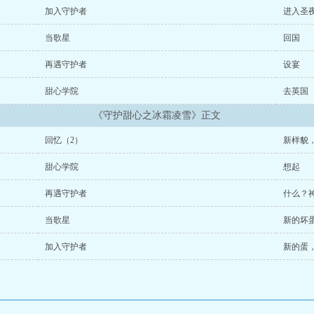
加入守护者
进入圣
当歌星
回国
再遇守护者
设宴
甜心学院
去英国
《守护甜心之冰霜凌雪》正文
回忆（2）
新样貌
甜心学院
想起
再遇守护者
什么？
当歌星
新的坏
加入守护者
新的蛋