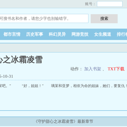
账号：
都市言情
历史军事
科幻灵异
网游竞技
女生频道
排行
心之冰霜凌雪
动作：
加入书架
、
TXT下载
10-31
。” “好，姐姐！” 璃茉和亚梦，相依为命的姐妹，她们，要复仇
《守护甜心之冰霜凌雪》最新章节