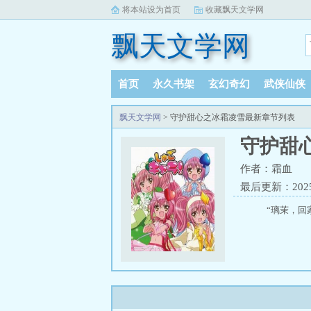
将本站设为首页
收藏飘天文学网
飘天文学网
首页
永久书架
玄幻奇幻
武侠仙侠
飘天文学网
> 守护甜心之冰霜凌雪最新章节列表
守护甜
作者：霜血
最后更新：2025-
“璃茉，回家吧