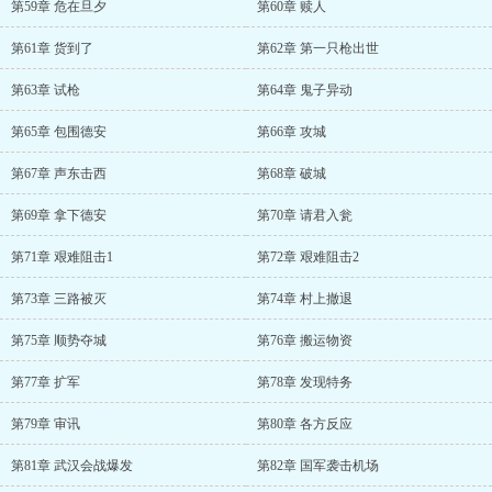
第59章 危在旦夕
第60章 赎人
第61章 货到了
第62章 第一只枪出世
第63章 试枪
第64章 鬼子异动
第65章 包围德安
第66章 攻城
第67章 声东击西
第68章 破城
第69章 拿下德安
第70章 请君入瓮
第71章 艰难阻击1
第72章 艰难阻击2
第73章 三路被灭
第74章 村上撤退
第75章 顺势夺城
第76章 搬运物资
第77章 扩军
第78章 发现特务
第79章 审讯
第80章 各方反应
第81章 武汉会战爆发
第82章 国军袭击机场