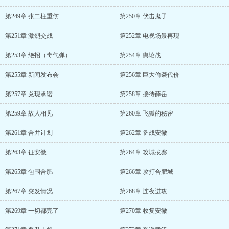
第249章 张二柱重伤
第250章 伏击鬼子
第251章 激烈交战
第252章 电视场景再现
第253章 绝招（毒气弹）
第254章 舆论战
第255章 新闻发布会
第256章 巨大偷袭代价
第257章 兑现承诺
第258章 接待薛岳
第259章 故人相见
第260章 飞狐的秘密
第261章 合并计划
第262章 备战安徽
第263章 征安徽
第264章 攻城拔寨
第265章 包围合肥
第266章 攻打合肥城
第267章 突发情况
第268章 连夜进攻
第269章 一切都完了
第270章 收复安徽