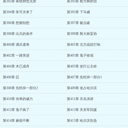
第392章 蒋统帅也无奈
第393章 斯大林的信
第394章 朱可夫来了
第395章 下马威
第396章 想都别想
第397章 被点破
第398章 出兵的条件
第399章 斯大林妥协
第400章 调兵遣将
第401章 北方战役打响
第402章 一路突进
第403章 鬼子收缩
第404章 木已成舟
第405章 攻打公主岭
第406章 忍
第407章 先吃掉一部分1
第308章 先吃掉一部分2
第409章 攻占哈尔滨
第410章 传单的威力
第411章 关岛演讲
第412章 鬼子疯了
第413章 关东军回援
第414章 麻烦不断
第415章 哈尔滨告急