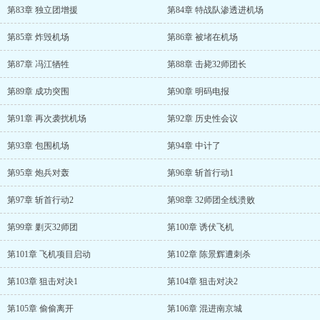
第83章 独立团增援
第84章 特战队渗透进机场
第85章 炸毁机场
第86章 被堵在机场
第87章 冯江牺牲
第88章 击毙32师团长
第89章 成功突围
第90章 明码电报
第91章 再次袭扰机场
第92章 历史性会议
第93章 包围机场
第94章 中计了
第95章 炮兵对轰
第96章 斩首行动1
第97章 斩首行动2
第98章 32师团全线溃败
第99章 剿灭32师团
第100章 诱伏飞机
第101章 飞机项目启动
第102章 陈景辉遭刺杀
第103章 狙击对决1
第104章 狙击对决2
第105章 偷偷离开
第106章 混进南京城