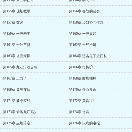
第153章 新人事任命
第154章 学问军长
第155章 现场教学
第156章 春战的前奏
第157章 突袭
第158章 步战协同作战
第159章 一波未平
第160章 一波又起
第161章 一波三折
第162章 全线推进
第163章 坦克穿插
第164章 追击鬼子旅团长
第165章 九江沿线告急
第166章 打掩护
第167章 上当了
第168章 螳螂捕蝉
第169章 黄雀在后
第170章 去而复返
第171章 疲惫应战
第172章 黄昏决斗
第173章 偷袭九江码头
第174章 奇兵
第175章 尘埃落定
第176章 头痛的电报