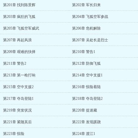
第201章 找到陈景辉
第202章 军长归来
第203章 疯狂的飞狐
第204章 飞狐空军参战
第205章 飞狐空军威武
第206章 危机解除
第207章 再起风浪
第207章 吴处长是烈士
第209章 艰难的抉择
第210章 警告1
第211章 警告2
第212章 防御飞狐
第213章 第一枪打响
第214章 空中支援1
第215章 空中支援2
第216章 惊险着陆
第217章 夺岛登陆1
第218章 夺岛登陆2
第219章 突发状况
第220章 捉迷藏
第221章 紧随其后
第222章 发现蹊跷
第223章 惊险
第224章 渡江1