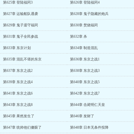
第625章 登陆福冈3
第626章 登陆福冈4
第627章 运输船队遇袭
第628章 鬼子隐藏的炮兵
第629章 鬼子退守福冈
第630章 焚烧福冈
第631章 鬼子全民参战
第632章 杀
第633章 东京计划
第634章 制造混乱
第635章 混乱不堪的东京
第636章 东京之战1
第637章 东京之战2
第638章 东京之战3
第639章 东京之战4
第640章 东京之战5
第641章 东京之战6
第642章 东京之战7
第643章 东京之战8
第644章 击毙明仁天皇
第645章 果然发生了
第646章 发财了
第647章 统帅他们傻眼了
第648章 日本无条件投降