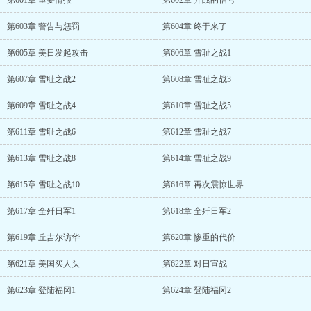
第601章 重要情报
第602章 开战的信号
第603章 警告与惩罚
第604章 终于来了
第605章 美日发起攻击
第606章 雪耻之战1
第607章 雪耻之战2
第608章 雪耻之战3
第609章 雪耻之战4
第610章 雪耻之战5
第611章 雪耻之战6
第612章 雪耻之战7
第613章 雪耻之战8
第614章 雪耻之战9
第615章 雪耻之战10
第616章 再次震惊世界
第617章 全歼日军1
第618章 全歼日军2
第619章 丘吉尔访华
第620章 惨重的代价
第621章 美国买人头
第622章 对日宣战
第623章 登陆福冈1
第624章 登陆福冈2