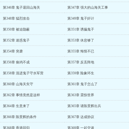
第346章 鬼子退回山海关
第347章 强大的山海关工事
第348章 猛烈攻击
第349章 鬼子奸计
第350章 被迫隐蔽
第351章 诱骗鬼子
第352章 迷惑鬼子
第353章 休息够了
第354章 突袭
第355章 悔恨不已
第356章 偷鸡不成
第357章 反丢阵地
第358章 混进鬼子守水军营
第359章 险象环生
第360章 山海关失守
第361章 鬼子怎么了
第362章 事情竟然是这样
第363章 震惊世界
第364章 生意来了
第365章 请陈景辉出兵
第366章 陈景辉的条件
第367章 达成协议
第368章 香港回归
第369章 一起交谈