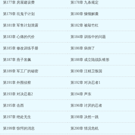
第177章 房屋建设费
第178章 九条规定
第179章 坑鬼子计划
第180章 慷慨解囊
第181章 军售计划泄露
第182章 被敲竹杠
第183章 心痛的代价
第184章 训练中的问题
第185章 修改训练手册
第186章 病倒了
第187章 燕子发飙
第188章 成立陆战队锥形
第189章 军工厂的秘密
第190章 汪精卫叛国
第191章 外围侦察
第192章 对决忍者1
第193章 对决忍着2
第194章 声东
第195章 击西
第196章 讨厌的忍者
第197章 绝处无生
第198章 决然一跳
第199章 惊愕的消息
第200章 情况危机