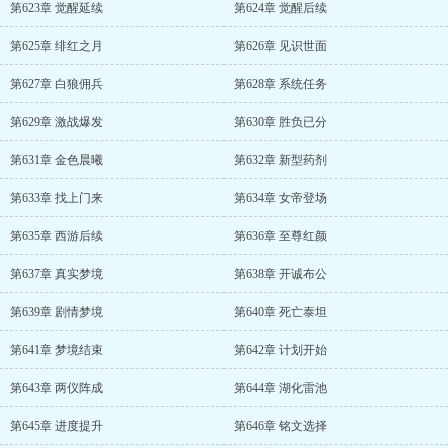
第623章 觉醒延续
第624章 觉醒后续
第625章 绯红之月
第626章 见识世面
第627章 白狼佣兵
第628章 系统任务
第629章 激战爆发
第630章 胜负已分
第631章 金色晨曦
第632章 新型药剂
第633章 找上门来
第634章 女帝登场
第635章 西游后续
第636章 至尊红颜
第637章 真实梦境
第638章 开诚布公
第639章 剧情梦境
第640章 死亡泰坦
第641章 梦境结束
第642章 计划开始
第643章 两仪阵成
第644章 湖化雷池
第645章 进度提升
第646章 铭文选择