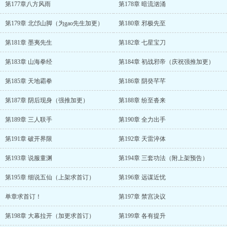
第177章八方风雨
第178章 暗流汹涌
第179章 北邙山脚（为gao先生加更）
第180章 邪极先至
第181章 墨夷先生
第182章 七星宝刀
第183章 山海拳经
第184章 初战邪帝（庆祝强推加更）
第185章 天地霸拳
第186章 阴癸芊芊
第187章 阴后现身（强推加更）
第188章 纷至沓来
第189章 三人联手
第190章 全力出手
第191章 破开界限
第192章 天雷淬体
第193章 说服童渊
第194章 三套功法（附上架预告）
第195章 细说五仙（上架求首订）
第196章 远谋近忧
单章求首订！
第197章 禁宫决议
第198章 大幕拉开（加更求首订）
第199章 各有提升