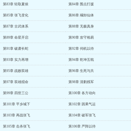
第83章 轻取夏侯
第84章 围点打援
第85章 张飞变化
第86章 殛卸仙体
第87章 古武体系
第88章 无极真身
第89章 命星开启
第90章 攻守相易
第91章 破袭长蛇
第92章 伺机以待
第93章 实力再增
第94章 乾坤五戟
第95章 战败双雄
第96章 生死与共
第97章 双雄殒命
第98章 清剿残军
第99章 四世三公
第100章 各方动向
第101章 平乡城下
第102章 因果气运
第103章 再战张飞
第104章 破军张飞
第105章 击杀张飞
第106章 严阵以待