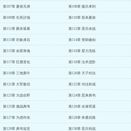
第107章 夏侯兄弟
第108章 援兵来到
第109章 生死沙场
第110章 双杀夏侯
第111章 厮杀落幕
第112章 罢兵休战
第113章 刘备身后
第114章 资助缘由
第115章 命星将魂
第116章 星力洗练
第117章 巨鹿变化
第118章 法术进阶
第119章 三地黄巾
第120章 天子剑法
第121章 大军集结
第122章 功法初成
第123章 大战在即
第124章 恶来典韦
第125章 激战典韦
第126章 全身而退
第127章 为虎作伥
第128章 奔袭后路
第129章 典韦追至
第130章 罢兵转战