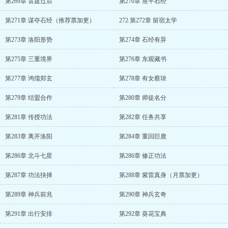
第269章 雷霆过后
第270章 熹平石经
第271章 谋夺石经（推荐票加更）
272.第272章 留宿太学
第273章 洛阳形势
第274章 石经有异
第275章 三重境界
第276章 东观藏书
第277章 鸿儒郑玄
第278章 有女蔡琰
第279章 结盟合作
第280章 师徒名分
第281章 传授功法
第282章 任务共享
第283章 离开洛阳
第284章 重回巨鹿
第286章 北斗七星
第286章 修正功法
第287章 功法抉择
第288章 紫雷真身（月票加更）
第289章 神兵前兆
第290章 神兵玄奇
第291章 出行安排
第292章 葵花宝典