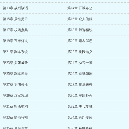
第13章 战后谈话
第14章 开诚布公
第15章 属性提升
第16章 众人信服
第17章 校场点兵
第18章 筛选精锐
第19章 夜半灯火
第20章 素衣催卷
第21章 副本系统
第22章 桃园结义
第23章 关张威势
第24章 功亏一篑
第25章 副本差异
第26章 造纸印刷
第27章 文明传播
第28章 董卓来袭
第29章 汉军攻城
第30章 里应外合
第31章 斩杀樊稠
第32章 步兵攻城
第33章 箭雨收割
第34章 再起变故
第35章 最后总攻
第36章 精制长枪