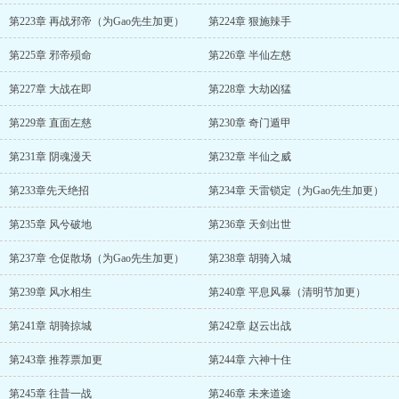
第223章 再战邪帝（为Gao先生加更）
第224章 狠施辣手
第225章 邪帝殒命
第226章 半仙左慈
第227章 大战在即
第228章 大劫凶猛
第229章 直面左慈
第230章 奇门遁甲
第231章 阴魂漫天
第232章 半仙之威
第233章先天绝招
第234章 天雷锁定（为Gao先生加更）
第235章 风兮破地
第236章 天剑出世
第237章 仓促散场（为Gao先生加更）
第238章 胡骑入城
第239章 风水相生
第240章 平息风暴（清明节加更）
第241章 胡骑掠城
第242章 赵云出战
第243章 推荐票加更
第244章 六神十住
第245章 往昔一战
第246章 未来道途