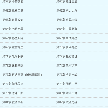
第59章 令符功能
第60章 迁徙巨鹿
第61章 扎根巨鹿
第62章 实力大涨
第63章 逆天改命
第64章 火凤血纹
第65章 七杀命星
第66章 三星将聚
第67章 孙坚叫阵
第68章 血战孙坚
第69章 紫雷九击
第70章 斩杀孙坚
第71章 战后收获
第72章 星君转世
第73章 休整间隙
第74章 汉军议事
第75章 再遇三英（附韩诺属性）
第76章 决意一战
第77章 初战关张
第78章 围杀三英
第79章 激斗正酣
第80章 紧追不舍
第81章 截留关羽
第82章 武圣之殇