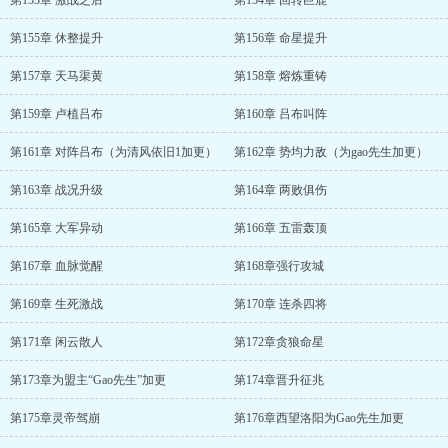
第153章 激战之后
第154章 回转巨鹿
第155章 休整提升
第156章 命星提升
第157章 天马渠黄
第158章 熔炼重铸
第159章 卢植吕布
第160章 吕布叫阵
第161章 对阵吕布（为清风依旧1加更）
第162章 势均力敌（为gao先生加更）
第163章 战况升级
第164章 两败俱伤
第165章 大军异动
第166章 五雷轰顶
第167章 血脉觉醒
第168章强行攻城
第169章 生死激战
第170章 连杀四将
第171章 闲云散人
第172章贪狼命星
第173章为盟主“Gao先生”加更
第174章晋升征兆
第175章灵帝驾崩
第176章西望洛阳为Gao先生加更