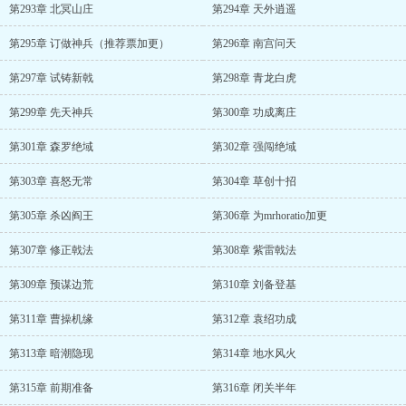
第293章 北冥山庄
第294章 天外逍遥
第295章 订做神兵（推荐票加更）
第296章 南宫问天
第297章 试铸新戟
第298章 青龙白虎
第299章 先天神兵
第300章 功成离庄
第301章 森罗绝域
第302章 强闯绝域
第303章 喜怒无常
第304章 草创十招
第305章 杀凶阎王
第306章 为mrhoratio加更
第307章 修正戟法
第308章 紫雷戟法
第309章 预谋边荒
第310章 刘备登基
第311章 曹操机缘
第312章 袁绍功成
第313章 暗潮隐现
第314章 地水风火
第315章 前期准备
第316章 闭关半年