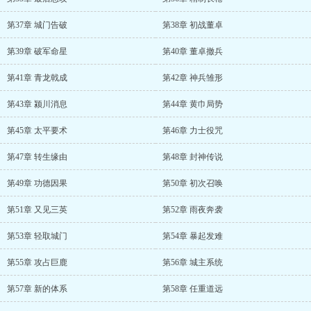
第37章 城门告破
第38章 初战董卓
第39章 破军命星
第40章 董卓撤兵
第41章 青龙戟成
第42章 神兵雏形
第43章 颍川消息
第44章 黄巾局势
第45章 太平要术
第46章 力士役咒
第47章 转生缘由
第48章 封神传说
第49章 功德因果
第50章 初次召唤
第51章 又见三英
第52章 雨夜奔袭
第53章 轻取城门
第54章 暴起发难
第55章 攻占巨鹿
第56章 城主系统
第57章 新的体系
第58章 任重道远