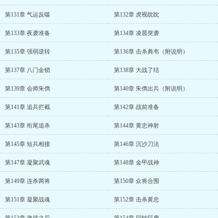
第131章 气运反噬
第132章 虎视眈眈
第133章 夜袭准备
第134章 凌晨突袭
第135章 强弱逆转
第136章 击杀典韦（附说明）
第137章 八门金锁
第138章 大战了结
第139章 会师朱儁
第140章 朱儁出兵（附说明）
第141章 追兵拦截
第142章 战前准备
第143章 衔尾追杀
第144章 黄忠神射
第145章 短兵相接
第146章 沉沙刀法
第147章 凝聚武魂
第148章 金甲战神
第149章 连杀两将
第150章 众将合围
第151章 凝聚战魂
第152章 击杀黄忠