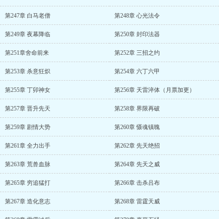
第247章 白马老僧
第248章 心光法令
第249章 夜幕降临
第250章 封印法器
第251章舍命前来
第252章 三招之约
第253章 杀意狂炽
第254章 六丁六甲
第255章 丁卯神女
第256章 天雷淬体（月票加更）
第257章 晋升先天
第258章 界限再破
第259章 剧情大势
第260章 慑魂镇魄
第261章 全力出手
第262章 先天绝招
第263章 荒兽血脉
第264章 先天之威
第265章 穷追猛打
第266章 击杀吕布
第267章 造化意志
第268章 雷霆天威