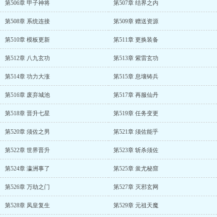
第506章 甲子神将
第507章 结界之内
第508章 系统连接
第509章 赠送资源
第510章 模板更新
第511章 更换装备
第512章 八九玄功
第513章 紫雷玄功
第514章 功力大涨
第515章 息壤铸兵
第516章 废弃城池
第517章 再服仙丹
第518章 晋升七星
第519章 任务变更
第520章 须佐之男
第521章 须佐能乎
第522章 世界晋升
第523章 斩杀须佐
第524章 瀛洲事了
第525章 蚩尤秘窟
第526章 万劫之门
第527章 灭邪玄网
第528章 凤皇复生
第529章 元祖天魔