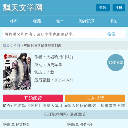
飘天文学网
登陆
注册
排行
收藏
完本
阅读记录
书架
飘天文学网
> 三国封神路最新章节列表
作者：大器晚成(书坊)
TXT下载
类别：历史军事
状态：连载
最后更新：2025-10-31
开始阅读
加入书架
简介:
在游戏《封神》中遭人算计而落入轮回的韩诺，却携带着系统
来到东汉末年，成为一名黄巾力士！看他如何重踏封神之路！...
《三国封神路》最新章节
第664章 群英荟萃
第663章 凛冬已至