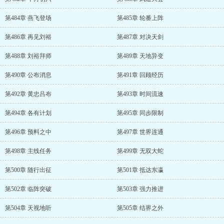
第484章 燕飞登场
第485章 轮番上阵
第486章 再见刘裕
第487章 对决天剑
第488章 刘裕拜师
第489章 天地异变
第490章 公布消息
第491章 回顾经历
第492章 黄忠吕布
第493章 时间流速
第494章 各有计划
第495章 同步限制
第496章 预料之中
第497章 世界连通
第498章 主线任务
第499章 无双大蛇
第500章 随行出征
第501章 抵达东瀛
第502章 临阵突破
第503章 强力推进
第504章 天视地听
第505章 结界之外