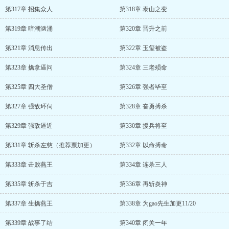
第317章 招集众人
第318章 泰山之变
第319章 暗潮汹涌
第320章 晋升之前
第321章 消息传出
第322章 玉玺被盗
第323章 擒拿逼问
第324章 三老殒命
第325章 四大圣僧
第326章 强者毕至
第327章 强敌环伺
第328章 奋勇搏杀
第329章 强敌逼近
第330章 援兵将至
第331章 斩杀左慈（推荐票加更）
第332章 以命搏命
第333章 击败燕王
第334章 连杀三人
第335章 斩杀于吉
第336章 再斩炎神
第337章 生擒燕王
第338章 为gao先生加更11/20
第339章 战事了结
第340章 闭关一年