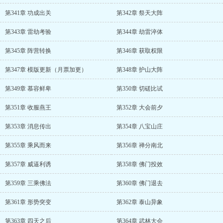
第341章 功成出关
第342章 祭天大阵
第343章 雷劫考验
第344章 劫雷淬体
第345章 阵营转换
第346章 获取权限
第347章 模版更新（月票加更）
第348章 护山大阵
第349章 慕容鲜卑
第350章 切磋比试
第351章 收服燕王
第352章 大会前夕
第353章 消息传出
第354章 八宝山庄
第355章 乘风而来
第356章 禅分南北
第357章 威逼利诱
第358章 佛门投效
第359章 三乘佛法
第360章 佛门退去
第361章 形势突变
第362章 泰山异象
第363章 四天之后
第364章 武林大会