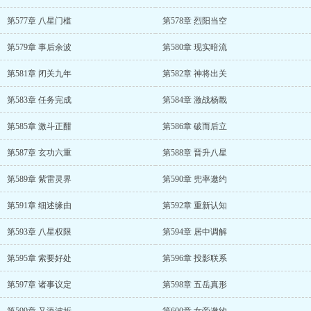
第577章 八星门槛
第578章 烈阳当空
第579章 事后余波
第580章 现实暗流
第581章 闭关九年
第582章 神将出关
第583章 任务完成
第584章 激战杨戬
第585章 激斗正酣
第586章 破而后立
第587章 玄功六重
第588章 晋升八星
第589章 紫雷灵界
第590章 兜率邀约
第591章 细述缘由
第592章 重新认知
第593章 八星权限
第594章 居中调解
第595章 索要好处
第596章 投影联系
第597章 诸事议定
第598章 五岳真形