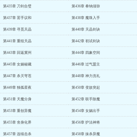
第435章 刀剑合璧
第436章 拳纳须弥
第437章 罢手议和
第438章 魔珠入手
第439章 寻觅天晶
第440章 天晶剑诀
第441章 重组天晶
第442章 初试剑诀
第443章 回返冀州
第444章 四象空间
第445章 女娲秘藏
第446章 过气盟主
第447章 杀灭穹苍
第448章 神力洗礼
第449章 独孤星夜
第450章 变故突起
第451章 天魔分身
第452章 联手除魔
第453章 重创异魔
第454章 女娲出手
第455章 舍身化界
第456章 护法神将
第457章 连续击杀
第458章 抹杀异魔