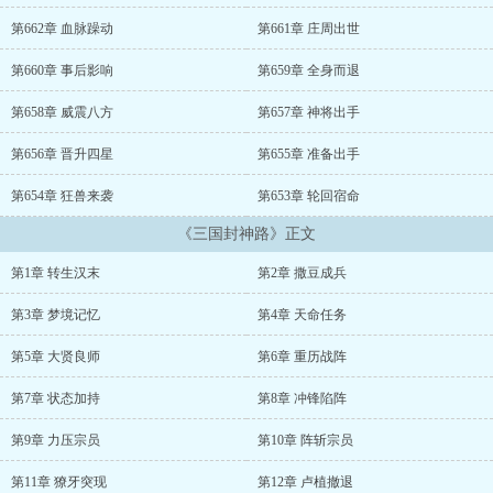
第662章 血脉躁动
第661章 庄周出世
第660章 事后影响
第659章 全身而退
第658章 威震八方
第657章 神将出手
第656章 晋升四星
第655章 准备出手
第654章 狂兽来袭
第653章 轮回宿命
《三国封神路》正文
第1章 转生汉末
第2章 撒豆成兵
第3章 梦境记忆
第4章 天命任务
第5章 大贤良师
第6章 重历战阵
第7章 状态加持
第8章 冲锋陷阵
第9章 力压宗员
第10章 阵斩宗员
第11章 獠牙突现
第12章 卢植撤退