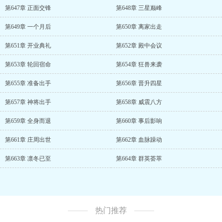
第647章 正面交锋
第648章 三星巅峰
第649章 一个月后
第650章 离家出走
第651章 开业典礼
第652章 殿中会议
第653章 轮回宿命
第654章 狂兽来袭
第655章 准备出手
第656章 晋升四星
第657章 神将出手
第658章 威震八方
第659章 全身而退
第660章 事后影响
第661章 庄周出世
第662章 血脉躁动
第663章 凛冬已至
第664章 群英荟萃
热门推荐