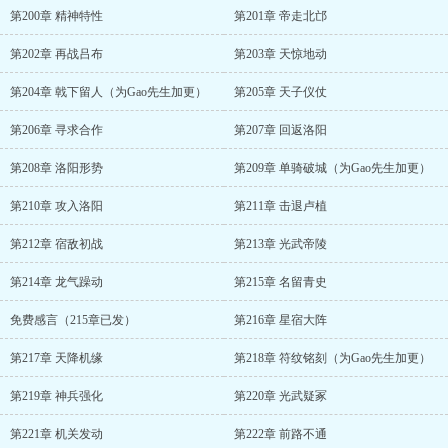
第200章 精神特性
第201章 帝走北邙
第202章 再战吕布
第203章 天惊地动
第204章 戟下留人（为Gao先生加更）
第205章 天子仪仗
第206章 寻求合作
第207章 回返洛阳
第208章 洛阳形势
第209章 单骑破城（为Gao先生加更）
第210章 攻入洛阳
第211章 击退卢植
第212章 宿敌初战
第213章 光武帝陵
第214章 龙气躁动
第215章 名留青史
免费感言（215章已发）
第216章 星宿大阵
第217章 天降机缘
第218章 符纹铭刻（为Gao先生加更）
第219章 神兵强化
第220章 光武疑冢
第221章 机关发动
第222章 前路不通