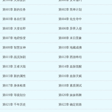
第599章 又添波折
第600章 女帝邀约
第601章 新的任务
第602章 简单计划
第603章 各自打算
第604章 化生寺中
第605章 大变在即
第606章 异界入侵
第607章 地府惊变
第608章 末日景象
第609章 智慧女神
第610章 地藏成佛
第611章 战况加剧
第612章 西游终结
第613章 王者大陆
第614章 血脉觉醒
第615章 新的属性
第616章 血脉天赋
第617章 身体检查
第618章 素质测试
第619章 等级划分
第620章 妹妹韩舞
第621章 千年历史
第622章 确定前路