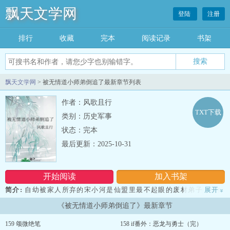
飘天文学网
登陆
注册
排行
收藏
完本
阅读记录
书架
飘天文学网
> 被无情道小师弟倒追了最新章节列表
作者：风歌且行
TXT下载
类别：历史军事
状态：完本
最后更新：2025-10-31
开始阅读
加入书架
简介:
自幼被家人所弃的宋小河是仙盟里最不起眼的废材弟子，天赋
展开
»
平平，光是忙着完成仙门每月的考核都非常吃力。 但是她却偷偷喜
《被无情道小师弟倒追了》最新章节
欢天赋卓绝，年幼时便受万众瞩目，被誉为仙盟第一奇才的小师
弟。 喜欢了十年。 后来沈溪山外出任务，葬身火海，宋小河哭了
159 颂微绝笔
158 if番外：恶龙与勇士（完）