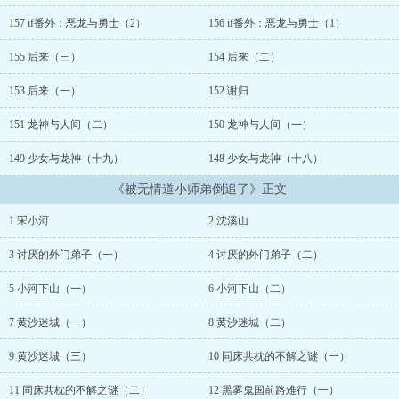
好几日，没完成考核被罚去了外门。 然后背上包袱，抱了把木剑，
独自下了山，说要去救小师弟。 所有人都认为这是宋小河有去无回
157 if番外：恶龙与勇士（2）
156 if番外：恶龙与勇士（1）
的必死之旅，嘲笑她自不量力。 那时还没人知道，这个看起来笨笨
的少女，会在那一场死劫之后横空出世。 从此宋小河这个名字，于
155 后来（三）
154 后来（二）
仙门百家中震响。 【小剧场】： 沈溪山死讯传回仙盟后，宋小河
因为伤心过度没过考核，被罚去外门扫地。 打扫时她想起小师弟，
153 后来（一）
152 谢归
又失声痛哭，吵醒了睡在树上的少年，一根树枝砸在她的脑门上：“吵
151 龙神与人间（二）
150 龙神与人间（一）
死了。” 宋小河气恼：“你是谁，胆敢打我！” 少年从树上跳下
来，报上自己的大名：“沈溪山。” 宋小河：“胡说八道，这是我小
149 少女与龙神（十九）
148 少女与龙神（十八）
师弟的名。” 少年纳闷：“我怎么不记得有个哭起来跟猪叫似的师
姐？” 【一开始，沈溪山很看不上这个看起来很蠢笨，连月考核都
《被无情道小师弟倒追了》正文
不及格的聒噪少女，总是嫌她吵闹。 后来，宋小河跟别人下山，沈
溪山违背师命，追了七天，才站在宋小河的面前，咬牙切齿：“宋小
1 宋小河
2 沈溪山
河，你又要去哪？”】 【性格恶劣白切黑沈溪山X话多啰唆乐天派宋
小河】 【防盗比80%，非无脑沙雕文，非重生文。】 【下面是阅
3 讨厌的外门弟子（一）
4 讨厌的外门弟子（二）
读前必看内容】： 1.女主是凡人。双洁，1v1，he，感情慢热，但
男女主全程锁死，请认准本文唯一CP：宋小河x沈溪山。 2.私设如
5 小河下山（一）
6 小河下山（二）
山，群像文，是个长篇，【非女强，非大女主，非姐弟恋】划重
点。 3.【不建议重度女主控，重度男主控阅读】这个也是重
7 黄沙迷城（一）
8 黄沙迷城（二）
点。 4.感谢碧水一个写字超漂亮的咕咕无偿板写，超喜欢。 5.练
9 黄沙迷城（三）
10 同床共枕的不解之谜（一）
笔之作，通篇大白话，文笔考究者求求你们放过我。 6.凑个吉利
数，排雷这么多应该够了吧：D 推荐基友的文文：《归鸾》by团子
11 同床共枕的不解之谜（二）
12 黑雾鬼国前路难行（一）
来袭 洛都第一贵女温瑜，雪肤花颜，貌若菡萏。 一朝山河崩塌，