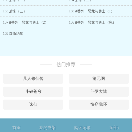
153 后来（一）
154 后来（二）
155 后来（三）
156 if番外：恶龙与勇士（1）
157 if番外：恶龙与勇士（2）
158 if番外：恶龙与勇士（完）
159 颂微绝笔
热门推荐
凡人修仙传
沧元图
斗破苍穹
斗罗大陆
诛仙
快穿我呸
首页
我的书架
阅读记录
顶部↑