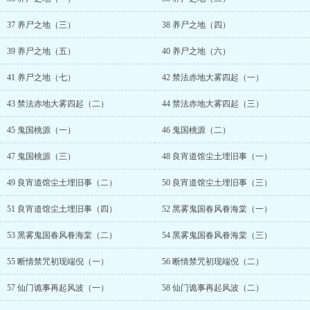
眸，冷眼看着他被亲卫押着跪下，淡声道：“魏侯如今知了？我要的，
是自己的兵，自己的权。” 野心家大美人 VS 狼狗变疯狗的泥腿
37 养尸之地（三）
38 养尸之地（四）
子 1v1，双c，he...
39 养尸之地（五）
40 养尸之地（六）
41 养尸之地（七）
42 禁法赤地大雾四起（一）
43 禁法赤地大雾四起（二）
44 禁法赤地大雾四起（三）
45 鬼国桃源（一）
46 鬼国桃源（二）
47 鬼国桃源（三）
48 良宵道馆尘土埋旧事（一）
49 良宵道馆尘土埋旧事（二）
50 良宵道馆尘土埋旧事（三）
51 良宵道馆尘土埋旧事（四）
52 黑雾鬼国春风眷海棠（一）
53 黑雾鬼国春风眷海棠（二）
54 黑雾鬼国春风眷海棠（三）
55 断情禁咒初现端倪（一）
56 断情禁咒初现端倪（二）
57 仙门诡事再起风波（一）
58 仙门诡事再起风波（二）