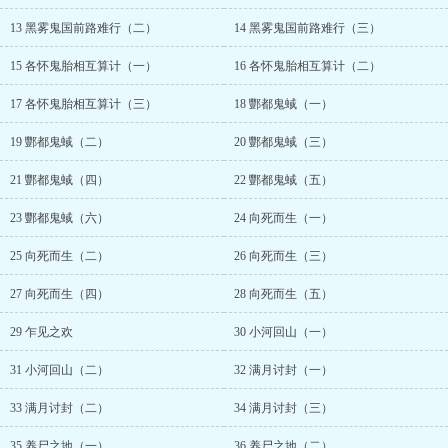
温氏倾覆，她这个名动天下的大梁第一美人，便成了各路豪雄争抢的
13 黑雾鬼国前路难行（二）
14 黑雾鬼国前路难行（三）
玩物。 她千里奔袭，只为和未婚夫完成婚约，借兵复仇。 不料中
途落难，被迫同一地痞为伍。 地痞叫萧厉，生父不详，母为青楼女
15 各怀鬼胎相互算计（一）
16 各怀鬼胎相互算计（二）
子，传闻他八岁就杀人蹲大狱，十五岁成了赌坊打手，收债要账，恶
名远扬。 温瑜厌他粗鄙市侩，他烦温瑜自恃清高。 两人话不投机
17 各怀鬼胎相互算计（三）
18 酆都鬼蜮（一）
半句多。 但后来，他被打断了骨头，也要背起温瑜在雨夜中出逃，
舍命护她六百里去南陈。 又在大婚前夕，冒雨夜闯她闺房，艰涩开
19 酆都鬼蜮（二）
20 酆都鬼蜮（三）
口：“温瑜，不嫁你的陈王了，嫁我行不行？” “梁国，我替你复。
你温氏一族的仇，我替你报。” 温瑜身着嫁衣坐于梳妆镜前，回首
21 酆都鬼蜮（四）
22 酆都鬼蜮（五）
看他，眸色平静又残忍：“我要兵，要权，你有么？” - 后来，北
魏异军突起，横扫中原。 挥师南下时，陈王献降，温瑜亦被当做礼
23 酆都鬼蜮（六）
24 向死而生（一）
物献与魏君。 那日朔风飘雪，陈王宫外北魏铁骑旌旗蔽天，已是魏
君的男人驱马缓步踏进阙门，在跪地发抖的陈王面前用沾血的剑尖挑
25 向死而生（二）
26 向死而生（三）
起温瑜下颚，冷冷问：“温瑜，你嫁了个什么东西？” - 世人皆言
魏君恨惨了当年在他微末之际弃他而去的温氏女，暗自猜测温瑜此番
27 向死而生（四）
28 向死而生（五）
落到他手上，必是受不尽的磋磨。 温瑜确实受尽了他‘磋磨’。 是
29 乍见之欢
30 小河回山（一）
夜，明烛高燃。 温瑜被困在那把龙椅上，汗湿罗裳，颈间的金链哗
啦作响。 给她戴上锁链的人捏着她下颚同她额头相抵，眼底翻滚着
31 小河回山（二）
32 满月讨封（一）
猩色，恍若一头走入绝境的困兽：“我如今有兵，有权了，嫁我
么？” 【小剧场】 魏君萧厉虽出身草莽，但自成名以来，从无败
33 满月讨封（二）
34 满月讨封（三）
绩。 一朝马前失蹄，险些命丧渡野，被一旧梁军队所救。他颈间被
人扣上厚重黑铁锁链，拖去中军帐内。 中军帐的主人芙蓉貌，清月
35 养尸之地（一）
36 养尸之地（二）