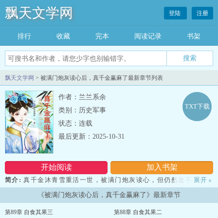
飘天文学网
登陆
注册
排行
收藏
完本
阅读记录
书架
飘天文学网
> 被满门炮灰读心后，真千金赢麻了最新章节列表
作者：兰兰系余
TXT下载
类别：历史军事
状态：连载
最后更新：2025-10-31
开始阅读
加入书架
简介:
真千金沐青雪重活一世，被满门炮灰读心，但仍然改不了满门
展开
»
炮灰的命运。 她尽力了，拉不回找死的人。 假千金；“妹妹，别
《被满门炮灰读心后，真千金赢麻了》最新章节
走，姐姐把属于你的还给你……” 沐王妃；“雪儿，别离开，你才是
娘的亲女儿……” 沐王爷；“要滚就快点，别妨碍娇娇……” 沐青
第89章 自食其果三
第88章 自食其果二