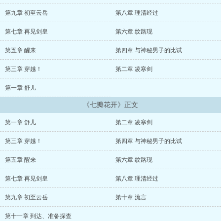
说、还是确有其事？ 他并不知道，因为这纹路，是他注定踏上一条
不平凡的路。...
第九章 初至云岳
第八章 理清经过
第七章 再见剑皇
第六章 纹路现
第五章 醒来
第四章 与神秘男子的比试
第三章 穿越！
第二章 凌寒剑
第一章 舒儿
《七瓣花开》正文
第一章 舒儿
第二章 凌寒剑
第三章 穿越！
第四章 与神秘男子的比试
第五章 醒来
第六章 纹路现
第七章 再见剑皇
第八章 理清经过
第九章 初至云岳
第十章 流言
第十一章 到达、准备探查