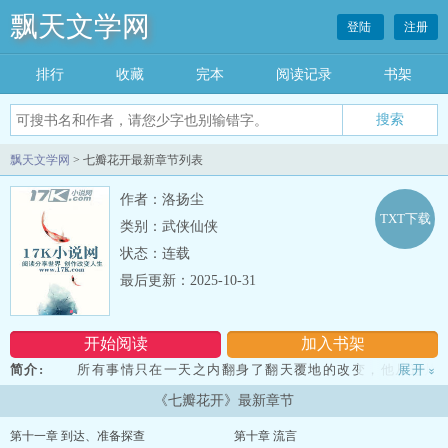
飘天文学网
登陆
注册
排行
收藏
完本
阅读记录
书架
飘天文学网
> 七瓣花开最新章节列表
作者：洛扬尘
TXT下载
类别：武侠仙侠
状态：连载
最后更新：2025-10-31
开始阅读
加入书架
简介:
所有事情只在一天之内翻身了翻天覆地的改变，他从这片
展开
»
大陆的南端，到这片大陆的另一边。 数十万里之遥，他将如何继续
《七瓣花开》最新章节
生存？胸前的神秘纹路在一天天的变化，仿佛在催促着他变强。 他
将面临什么，他又将何去何从？纹路成，天地变，这是否是古老的传
第十一章 到达、准备探查
第十章 流言