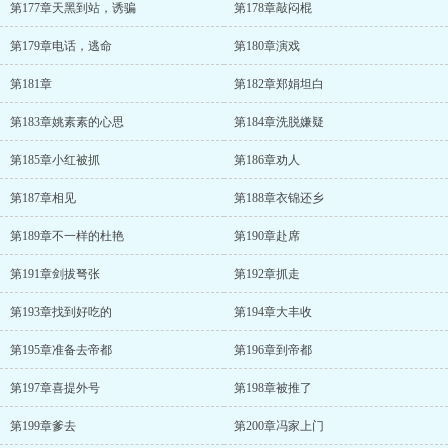
第177章天黑到站，诱骗
第178章敲闷棍
第179章电话，逃命
第180章演戏
第181章
第182章郑娟坦白
第183章姚素素的心思
第184章洗脱嫌疑
第185章小红被抓
第186章劝人
第187章相见
第188章衣锦还乡
第189章不一样的杜艳
第190章赴席
第191章剑拔弩张
第192章抓走
第193章找到好吃的
第194章大丰收
第195章准备去帝都
第196章到帝都
第197章喜提外号
第198章被推了
第199章爹去
第200章冯家上门