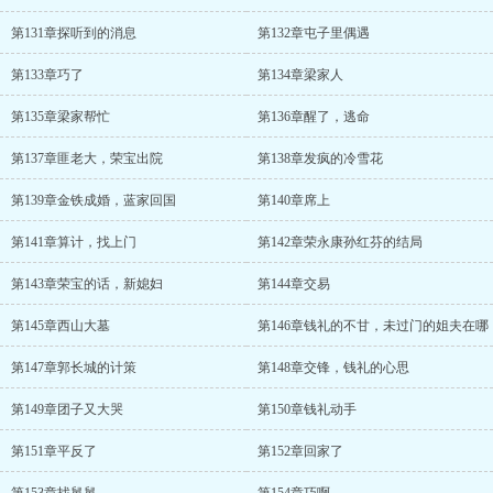
第131章探听到的消息
第132章屯子里偶遇
第133章巧了
第134章梁家人
第135章梁家帮忙
第136章醒了，逃命
第137章匪老大，荣宝出院
第138章发疯的冷雪花
第139章金铁成婚，蓝家回国
第140章席上
第141章算计，找上门
第142章荣永康孙红芬的结局
第143章荣宝的话，新媳妇
第144章交易
第145章西山大墓
第146章钱礼的不甘，未过门的姐夫在哪
第147章郭长城的计策
第148章交锋，钱礼的心思
第149章团子又大哭
第150章钱礼动手
第151章平反了
第152章回家了