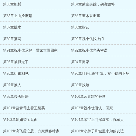
第83章抓捕
第84章荣宝失踪，胡海激将
第85章上山捡蘑菇
第86章董木香出事
第87章脏水
第88章指认
第89章落网
第90章祝小优找上门
第91章祝小优示好，懂家大哥回家
第92章祝小优光头密谋
第93章被抓走了
第94章周家
第95章姐弟相见
第96章叶舟山的打算，祝小优的下场
第97章换人
第98章找娘
第99章接头暗语
第100章蓝青霜的身世
第101章蓝青霜去看王菊英
第102章祝小优否认，回家
第103章郑娟荣宝见面
第104章荣宝上门探虚实，祝家人
第105章高飞霞心思，方家做客叶家
第106章小胖子和城里小弟的友谊