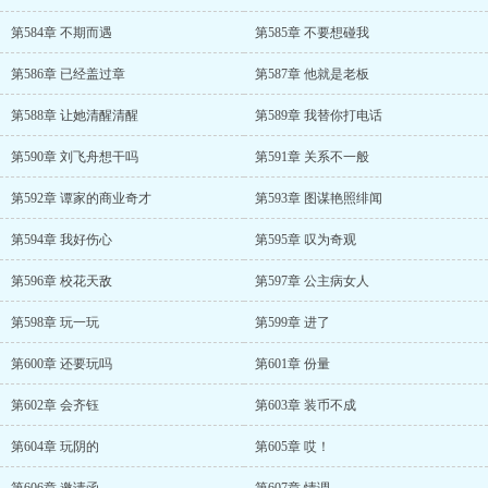
第584章 不期而遇
第585章 不要想碰我
第586章 已经盖过章
第587章 他就是老板
第588章 让她清醒清醒
第589章 我替你打电话
第590章 刘飞舟想干吗
第591章 关系不一般
第592章 谭家的商业奇才
第593章 图谋艳照绯闻
第594章 我好伤心
第595章 叹为奇观
第596章 校花天敌
第597章 公主病女人
第598章 玩一玩
第599章 进了
第600章 还要玩吗
第601章 份量
第602章 会齐钰
第603章 装币不成
第604章 玩阴的
第605章 哎！