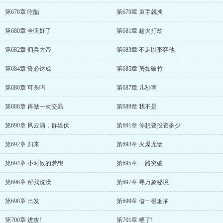
第678章 吃醋
第679章 束手就擒
第680章 全听好了
第681章 趁火打劫
第682章 佣兵大帝
第683章 不足以形容他
第684章 誓必达成
第685章 势如破竹
第686章 可杀吗
第687章 几秒啊
第688章 再做一次交易
第689章 我不是
第690章 风云涌，群雄伏
第691章 你想要投资多少
第692章 归来
第693章 火爆尤物
第694章 小时候的梦想
第695章 一路突破
第696章 帮我洗澡
第697章 寻万象秘境
第698章 出发
第699章 借一根烟抽
第700章 进攻!
第701章 糟了!