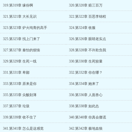
319.第319章 缘份啊
320.第320章 赔三百万
321.第321章 大长见识
322.第322章 百恶李锦程
323.第323章 炉火纯青的高手
324.第324章 收服
325.第325章 找上门来了
326.第326章 眼睛老实点
327.第327章 秦怡的烦恼
328.第328章 不许欺负我
329.第329章 生死一线
330.第330章 生死较量
331.第331章 卑鄙
332.第332章 你在哪？
333.第333章 原来是你
334.第334章 她来了
335.第335章 尖酸刻薄
336.第336章 人面兽心
337.第337章 垃圾
338.第338章 如此怂
339.第339章 收不住了
340.第340章 你真会撒谎
341.第341章 怎么是这感觉
342.第342章 极地血狼