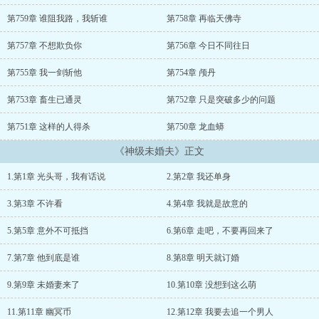
如一个游魂，在重重迷雾中寻找一段历史的钥匙，等待他的，是一个
未知的世界，神秘且惊险重重，他用他的热血、冷酷和坚韧再次书写
第759章 谁阻我路，我斩谁
第758章 再临天佛寺
一部传说与辉煌……...
第757章 不想欺负你
第756章 今日不同往日
第755章 我一剑斩他
第754章 颅丹
第753章 畜生已通灵
第752章 只是突破多少的问题
第751章 这样的人得杀
第750章 龙血蟒
《神级未婚夫》正文
1.第1章 光头哥，我有话说
2.第2章 我还单身
3.第3章 不许看
4.第4章 我就是故意的
5.第5章 意外不可抵挡
6.第6章 走吧，不要再回来了
7.第7章 他到底是谁
8.第8章 明天就订婚
9.第9章 未婚妻来了
10.第10章 没想到这么萌
11.第11章 幽冥币
12.第12章 我要去追一个男人