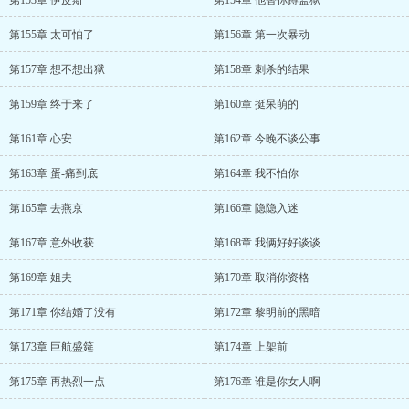
第153章 伊皮斯
第154章 他替你蹲监狱
第155章 太可怕了
第156章 第一次暴动
第157章 想不想出狱
第158章 刺杀的结果
第159章 终于来了
第160章 挺呆萌的
第161章 心安
第162章 今晚不谈公事
第163章 蛋-痛到底
第164章 我不怕你
第165章 去燕京
第166章 隐隐入迷
第167章 意外收获
第168章 我俩好好谈谈
第169章 姐夫
第170章 取消你资格
第171章 你结婚了没有
第172章 黎明前的黑暗
第173章 巨航盛筵
第174章 上架前
第175章 再热烈一点
第176章 谁是你女人啊