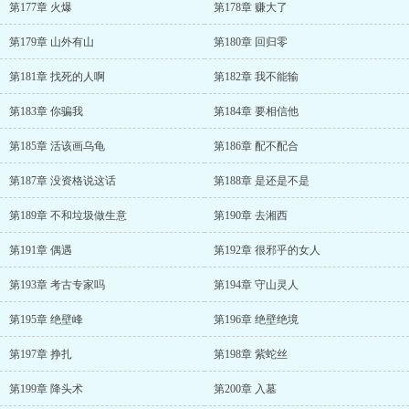
第177章 火爆
第178章 赚大了
第179章 山外有山
第180章 回归零
第181章 找死的人啊
第182章 我不能输
第183章 你骗我
第184章 要相信他
第185章 活该画乌龟
第186章 配不配合
第187章 没资格说这话
第188章 是还是不是
第189章 不和垃圾做生意
第190章 去湘西
第191章 偶遇
第192章 很邪乎的女人
第193章 考古专家吗
第194章 守山灵人
第195章 绝壁峰
第196章 绝壁绝境
第197章 挣扎
第198章 紫蛇丝
第199章 降头术
第200章 入墓