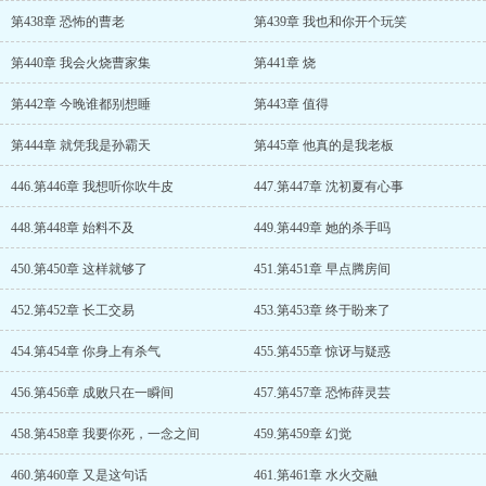
第438章 恐怖的曹老
第439章 我也和你开个玩笑
第440章 我会火烧曹家集
第441章 烧
第442章 今晚谁都别想睡
第443章 值得
第444章 就凭我是孙霸天
第445章 他真的是我老板
446.第446章 我想听你吹牛皮
447.第447章 沈初夏有心事
448.第448章 始料不及
449.第449章 她的杀手吗
450.第450章 这样就够了
451.第451章 早点腾房间
452.第452章 长工交易
453.第453章 终于盼来了
454.第454章 你身上有杀气
455.第455章 惊讶与疑惑
456.第456章 成败只在一瞬间
457.第457章 恐怖薛灵芸
458.第458章 我要你死，一念之间
459.第459章 幻觉
460.第460章 又是这句话
461.第461章 水火交融