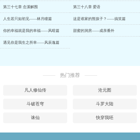
第三十七章 念溪解围
第三十八章 爱语
人生若只如初见——林月瞳篇
这是谁家的熊孩子？——搞笑篇
你的幸福就是我的幸福——风暗篇
甜蜜的洞房——成亲番外
遇见你是我生之所幸——风辰逸篇
热门推荐
凡人修仙传
沧元图
斗破苍穹
斗罗大陆
诛仙
快穿我呸