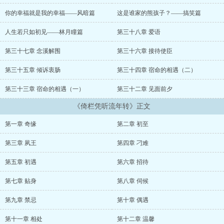
九岁出征，一战成名，一袭紫袍象征着他至高无上的地位。本该一辈
子冷心冷清的心却因一个人而悄然融逝，变得如寻常人般温热，有了
你的幸福就是我的幸福——风暗篇
这是谁家的熊孩子？——搞笑篇
七情六欲，会笑，会怒，会哭，会爱… “本王也不知道自己怎么
了，只要一想到你不见了心就会变得好痛！”自从遇见了她，他就已经
人生若只如初见——林月瞳篇
第三十八章 爱语
变得不是自己了。 夕若舞，她只是现代的大千世界中普通的一个
人，机缘却悄然降临在她身上，在另一个时空开始她的传奇。本想尽
第三十七章 念溪解围
第三十六章 接待使臣
快完成她的使命，回到属于自己的地方，然而他以势不可挡的姿态闯
第三十五章 倾诉衷肠
第三十四章 宿命的相遇（二）
入她的世界，扰乱了她平静的心湖。不知所措的她只能强硬的拒绝他
的爱意，怎料他却痴情如此… “求你，别对我这么好！我怕我会舍
第三十三章 宿命的相遇（一）
第三十二章 见面前夕
不得离开…”她不......
《倚栏凭听流年转》正文
第一章 奇缘
第二章 初至
第三章 夙王
第四章 刁难
第五章 初遇
第六章 招待
第七章 贴身
第八章 伺候
第九章 禁忌
第十章 偶遇
第十一章 相处
第十二章 温馨