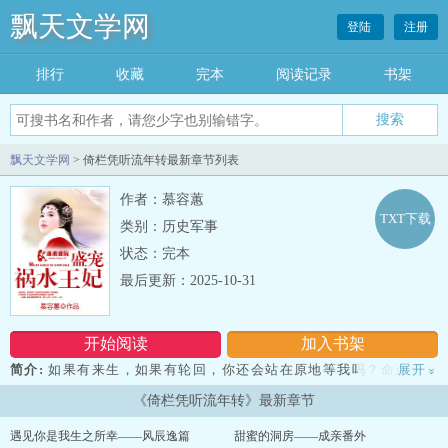
飘天文学网
登陆
注册
排行
收藏
完本
阅读记录
书架
飘天文学网
> 倚栏凭听流年转最新章节列表
作者：慕容蕙
TXT下载
类别：历史军事
状态：完本
最后更新：2025-10-31
开始阅读
加入书架
简介:
如果有来生，如果有轮回，你还会站在原地等我吗？命运带我
展开
»
跨过时空与你相遇，却又在我们最好的时光带我离开。纵使相隔千
《倚栏凭听流年转》最新章节
年，相信你依然会念我，对吗？就如你的名，念溪！ 云念溪，他
是云国尊贵的四王爷，可谓一人之下，万人之上。五岁便出口成章，
遇见你是我生之所幸——风辰逸篇
甜蜜的洞房——成亲番外