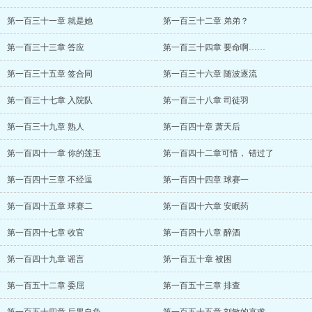
第一百三十一章 就是她
第一百三十二章 弟弟？
第一百三十三章 答应
第一百三十四章 要命啊……
第一百三十五章 签合同
第一百三十六章 随波逐流
第一百三十七章 入院队
第一百三十八章 司徒羽
第一百三十九章 熟人
第一百四十章 萧天后
第一百四十一章 你的莲玉
第一百四十二章可惜， 错过了
第一百四十三章 不经逗
第一百四十四章 球赛一
第一百四十五章 球赛二
第一百四十六章 安眠药
第一百四十七章 收官
第一百四十八章 醉酒
第一百四十九章 谣言
第一百五十章 被困
第一百五十二章 委屈
第一百五十三章 排查