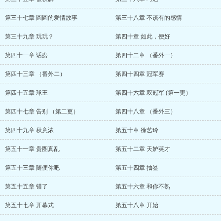
第三十七章 圆圆的爱情故事
第三十八章 不该有的感情
第三十九章 玩玩？
第四十章 如此，便好
第四十一章 话痨
第四十二章 （番外一）
第四十三章 （番外二）
第四十四章 冠军赛
第四十五章 球王
第四十六章 双冠军 (第一更）
第四十七章 告别 （第二更）
第四十八章 （番外三）
第四十九章 秋意浓
第五十章 徐艺玲
第五十一章 贵圈真乱
第五十二章 天妒英才
第五十三章 随便你吧
第五十四章 抽签
第五十五章 错了
第五十六章 和你不熟
第五十七章 开幕式
第五十八章 开始