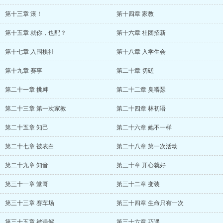
第十三章 滚！
第十四章 家教
第十五章 就你，也配？
第十六章 社团招新
第十七章 入围棋社
第十八章 入学生会
第十九章 赛事
第二十章 切磋
第二十一章 挑衅
第二十二章 臭嘚瑟
第二十三章 第一次家教
第二十四章 林初语
第二十五章 知己
第二十六章 她不一样
第二十七章 被表白
第二十八章 第一次活动
第二十九章 知音
第三十章 开心就好
第三十一章 堂哥
第三十二章 变装
第三十三章 赛车场
第三十四章 生命只有一次
第三十五章 被误解
第三十六章 巧遇