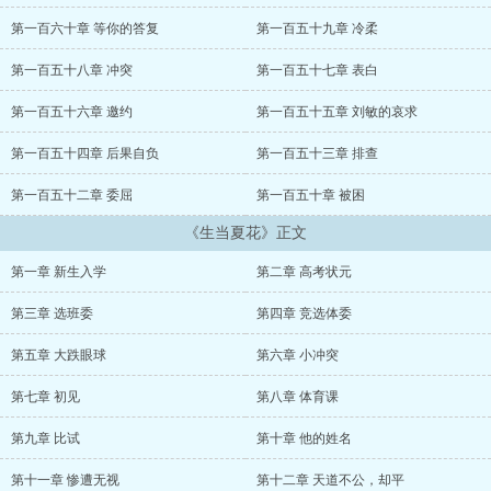
第一百六十章 等你的答复
第一百五十九章 冷柔
第一百五十八章 冲突
第一百五十七章 表白
第一百五十六章 邀约
第一百五十五章 刘敏的哀求
第一百五十四章 后果自负
第一百五十三章 排查
第一百五十二章 委屈
第一百五十章 被困
《生当夏花》正文
第一章 新生入学
第二章 高考状元
第三章 选班委
第四章 竞选体委
第五章 大跌眼球
第六章 小冲突
第七章 初见
第八章 体育课
第九章 比试
第十章 他的姓名
第十一章 惨遭无视
第十二章 天道不公，却平