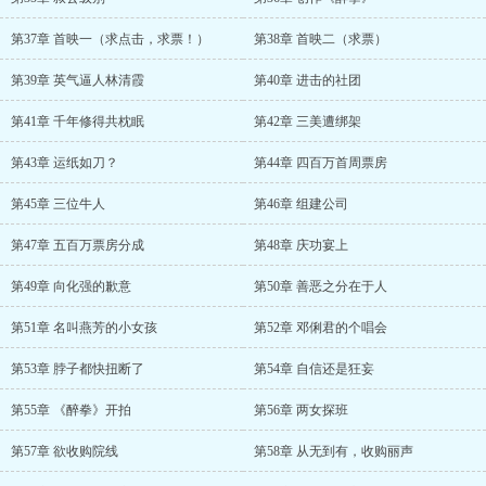
第37章 首映一（求点击，求票！）
第38章 首映二（求票）
第39章 英气逼人林清霞
第40章 进击的社团
第41章 千年修得共枕眠
第42章 三美遭绑架
第43章 运纸如刀？
第44章 四百万首周票房
第45章 三位牛人
第46章 组建公司
第47章 五百万票房分成
第48章 庆功宴上
第49章 向化强的歉意
第50章 善恶之分在于人
第51章 名叫燕芳的小女孩
第52章 邓俐君的个唱会
第53章 脖子都快扭断了
第54章 自信还是狂妄
第55章 《醉拳》开拍
第56章 两女探班
第57章 欲收购院线
第58章 从无到有，收购丽声