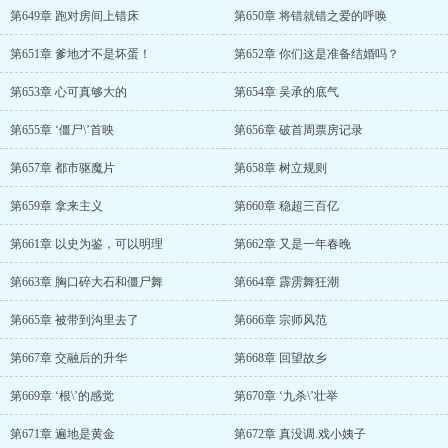
第649章 跑对房间上错床
第650章 将错就错之爱的呼唤
第651章 爹地才不是坏蛋！
第652章 你们这是准备结婚吗？
第653章 心可真够大的
第654章 吴承的底气
第655章 ‘僵尸\’首映
第656章 破首周票房记录
第657章 都市驱魔片
第658章 树立规则
第659章 拿来主义
第660章 稳超三百亿
第661章 以史为鉴，可以明理
第662章 又是一年春晚
第663章 胸口碎大石和僵尸舞
第664章 霹雳舞狂潮
第665章 被带到沟里去了
第666章 宗师风范
第667章 交融后的升华
第668章 回望故乡
第669章 ‘根\’的感觉
第670章 ‘九杀\’壮举
第671章 遍地是黄金
第672章 真没调.戏小姨子