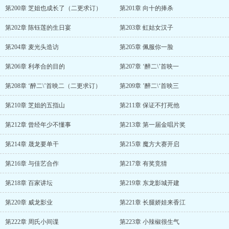
第200章 芝姐也成长了（二更求订）
第201章 向十的捧杀
第202章 陈钰莲的生日宴
第203章 虹姑女汉子
第204章 麦光头造访
第205章 佩服你一脸
第206章 利孝合的目的
第207章 ‘醉二\’首映一
第208章 ‘醉二\’首映二（二更求订）
第209章 ’醉二\‘首映三
第210章 芝姐的五指山
第211章 保证不打死他
第212章 曾经年少不懂事
第213章 第一届金唱片奖
第214章 晟龙要单干
第215章 魔方大赛开启
第216章 与佳艺合作
第217章 有奖竞猜
第218章 百家讲坛
第219章 东龙影城开建
第220章 威龙影业
第221章 长腿娇娃来香江
第222章 周氏小间谍
第223章 小辣椒很生气