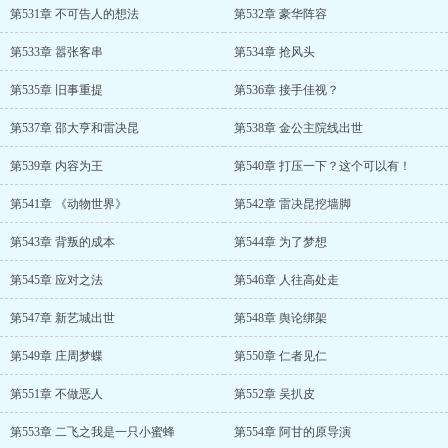
第531章 不可告人的想法
第532章 豪华阵容
第533章 嚣张客串
第534章 抢风头
第535章 旧事重提
第536章 接手佳视？
第537章 邵大亨和雷决昆
第538章 金公主院线出世
第539章 内容为王
第540章 打压一下？这个可以有！
第541章 《动物世界》
第542章 雷决昆挖墙脚
第543章 背叛的成本
第544章 为了梦想
第545章 应对之法
第546章 人往高处走
第547章 新艺城出世
第548章 舆论绑架
第549章 庄周梦蝶
第550章 仁者见仁
第551章 不做恶人
第552章 吴扒皮
第553章 二飞之我是一只小蜜蜂
第554章 阿甘的原导演