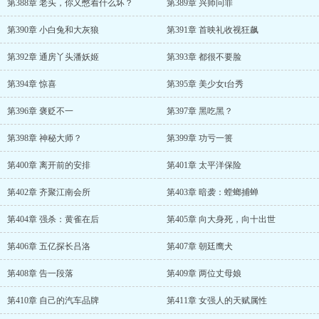
第388章 老头，你又憋着什么坏？
第389章 兴师问罪
第390章 小白兔和大灰狼
第391章 首映礼收视狂飙
第392章 通房丫头潘妖姬
第393章 都很不要脸
第394章 惊喜
第395章 美少女t台秀
第396章 褒贬不一
第397章 黑吃黑？
第398章 神秘大师？
第399章 功亏一篑
第400章 离开前的安排
第401章 太平洋保险
第402章 齐聚江南会所
第403章 暗袭：螳螂捕蝉
第404章 强杀：黄雀在后
第405章 向大身死，向十出世
第406章 五亿探长吕洛
第407章 朝廷鹰犬
第408章 告一段落
第409章 两位丈母娘
第410章 自己的汽车品牌
第411章 女强人的天赋属性