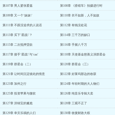
第107章 男人婆张爱嘉
第108章 《搭错车》拍摄进行时
第109章 又一个‘妹妹\’
第110章 衣不如新，人不如故
第111章 不跟没追求的人说话
第112章 有钱没处花
第113章 买下‘星战\’？
第114章 三千万的缺口
第115章 二次抵押贷款
第116章 手握八千万
第117章 接手‘星战\’与‘caa’
第118章 天使基金慈善义演群星会
第119章 群星会（二）
第120章 群星会（三）
第121章 让时间沉淀彼此的情意
第122章 好莱坞那边的收获
第123章 加州之行
第124章 年轻时期的大人物们
第125章 投资苹果与微软
第126章 纯音乐专辑大卖
第127章 洪锦宝的尴尬
第128章 三观不正了
第129章 幸灾乐祸的人们
第130章 收拢财政大权