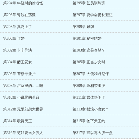
第294章 年轻时的徐老怪
第295章 艺员训练班
第296章 臀波在荡漾
第297章 要学会扬长避短
第298章 真吻上了
第299章 摊牌
第300章 订婚
第301章 秘密结婚
第302章 卡车导演
第303章 这是泰勒？
第304章 赌王爱女
第305章 正当少女时
第306章 警察专业户
第307章 大傻和丹尼仔
第308章 浴室里的……嗯
第309章 录相带出没
第310章 小说界的革命
第311章 媒体热闹了
第312章 无限幻想大世界
第313章 摇滚小魔女？
第314章 歌舞天王
第315章 签下天王约
第316章 芝姐要当女强人
第317章 可以再大胆一点