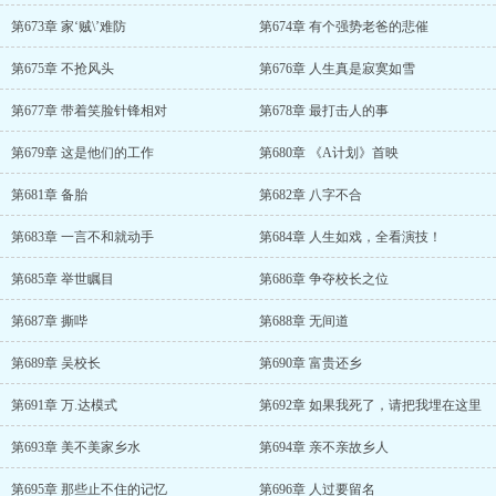
第673章 家‘贼\’难防
第674章 有个强势老爸的悲催
第675章 不抢风头
第676章 人生真是寂寞如雪
第677章 带着笑脸针锋相对
第678章 最打击人的事
第679章 这是他们的工作
第680章 《A计划》首映
第681章 备胎
第682章 八字不合
第683章 一言不和就动手
第684章 人生如戏，全看演技！
第685章 举世瞩目
第686章 争夺校长之位
第687章 撕哔
第688章 无间道
第689章 吴校长
第690章 富贵还乡
第691章 万.达模式
第692章 如果我死了，请把我埋在这里
第693章 美不美家乡水
第694章 亲不亲故乡人
第695章 那些止不住的记忆
第696章 人过要留名