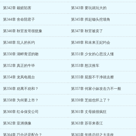
第342章 栽赃陷害
第343章 要玩就玩大的
第344章 舍命陪君子
第345章 挥起锄头挖墙角
第346章 秋官发哥很犹豫
第347章 秋官被卖了
第348章 坑人的长约
第349章 和未来王妃约会
第350章 湖畔青涩的吻
第351章 少女的心思没人懂
第352章 真正的牛毕
第353章 怒汉推车
第354章 龙凤电视台
第355章 屁股不干净就去擦
第356章 劝离不劝和？
第357章 何家小妹攻击力不一般
第358章 为何要上市？
第359章 芝姐也怀上了？
第360章 红伞保安公司
第361章 丈母娘很疯狂
第362章 亚洲偶像
第363章 苏菲来香江
第364章 巧合还是配合？
第365章 年终总结之大丰收