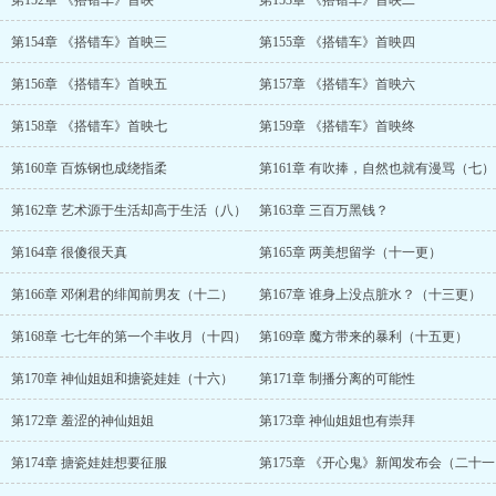
第152章 《搭错车》首映一
第153章 《搭错车》首映二
第154章 《搭错车》首映三
第155章 《搭错车》首映四
第156章 《搭错车》首映五
第157章 《搭错车》首映六
第158章 《搭错车》首映七
第159章 《搭错车》首映终
第160章 百炼钢也成绕指柔
第161章 有吹捧，自然也就有漫骂（七）
第162章 艺术源于生活却高于生活（八）
第163章 三百万黑钱？
第164章 很傻很天真
第165章 两美想留学（十一更）
第166章 邓俐君的绯闻前男友（十二）
第167章 谁身上没点脏水？（十三更）
第168章 七七年的第一个丰收月（十四）
第169章 魔方带来的暴利（十五更）
第170章 神仙姐姐和搪瓷娃娃（十六）
第171章 制播分离的可能性
第172章 羞涩的神仙姐姐
第173章 神仙姐姐也有崇拜
第174章 搪瓷娃娃想要征服
第175章 《开心鬼》新闻发布会（二十一