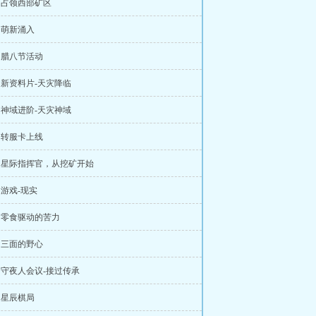
章 占领西部矿区
章 萌新涌入
章 腊八节活动
章 新资料片-天灾降临
章 神域进阶-天灾神域
章 转服卡上线
章 星际指挥官，从挖矿开始
 游戏-现实
章 零食驱动的苦力
章 三面的野心
章 守夜人会议-接过传承
章 星辰棋局