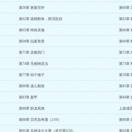
第59章 更新完毕
第60章
第62章 戏精附体，挥泪告别
第63章
第65章 特殊灵魂
第66章
第68章 玩家资质
第69章
第71章 灵柩四门
第72章
第74章 无相纳灵法
第75章
第77章 怕个锤子
第78章
第80章 道心裂痕
第81章
第83章 盔甲
第84章
第86章 卧龙凤雏
上架感
第88章 贝壳岛奇遇（2/10）
第89章
第91章 兵种决斗大赛（求月票5/10）
第92章