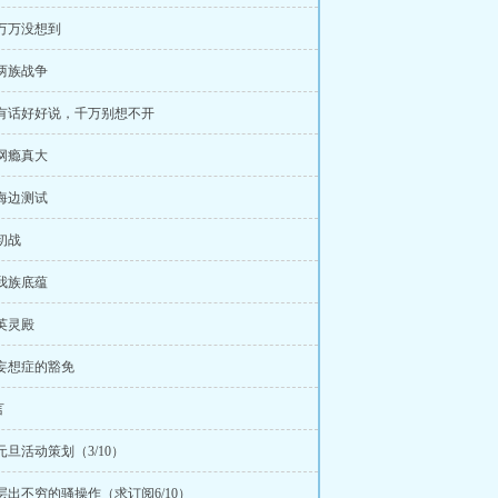
 万万没想到
 两族战争
 有话好好说，千万别想不开
 网瘾真大
 海边测试
 初战
 我族底蕴
 英灵殿
 妄想症的豁免
言
 元旦活动策划（3/10）
 层出不穷的骚操作（求订阅6/10）