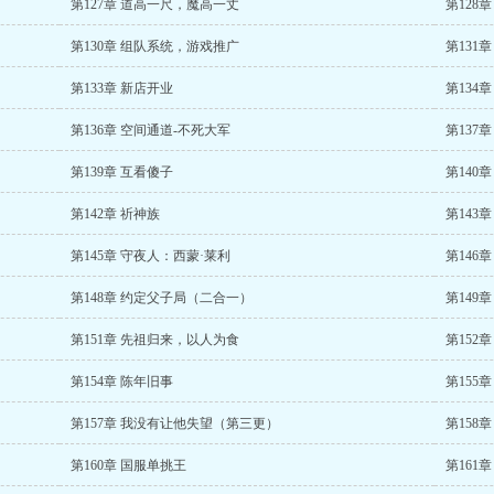
第127章 道高一尺，魔高一丈
第128
第130章 组队系统，游戏推广
第131
第133章 新店开业
第134
第136章 空间通道-不死大军
第137
第139章 互看傻子
第140
第142章 祈神族
第143
第145章 守夜人：西蒙·莱利
第146
第148章 约定父子局（二合一）
第149章
第151章 先祖归来，以人为食
第152
第154章 陈年旧事
第155
第157章 我没有让他失望（第三更）
第158
第160章 国服单挑王
第161