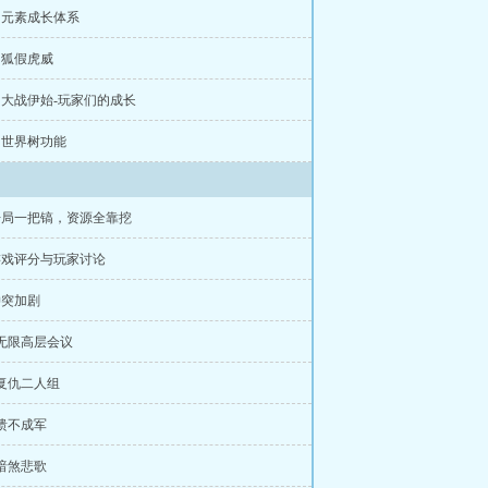
章 元素成长体系
章 狐假虎威
章 大战伊始-玩家们的成长
章 世界树功能
开局一把镐，资源全靠挖
游戏评分与玩家讨论
冲突加剧
 无限高层会议
 复仇二人组
 溃不成军
 暗煞悲歌