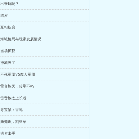
章 出来玩呢？
 猎岁
章 互相折磨
章 海域格局与玩家发展情况
章 当场抓获
章 神藏没了
章 不死军团VS魔人军团
章 雷音族灭，传承不朽
章 雷音族太上长老
章 寻宝鼠：雷鸣
章 薅知识，割韭菜
章 猎岁出手