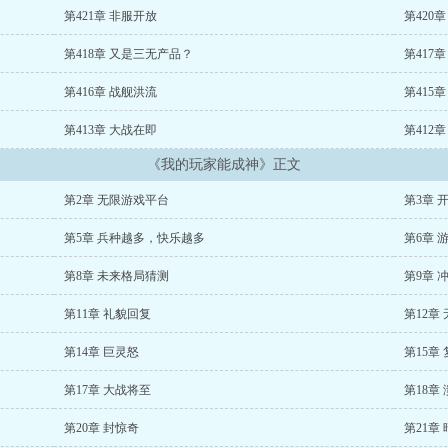
第421章 非服开放
第420
第418章 又是三无产品？
第417
第416章 战舰洪流
第415
第413章 大战在即
第412
《我的玩家能成神》正文
第2章 无限游戏平台
第3章 
第5章 兵种越多，快乐越多
第6章 
第8章 未来格局猜测
第9章 
第11章 礼貌回复
第12章
第14章 巨灵怒
第15章
第17章 大战将至
第18章
第20章 封惊奇
第21章