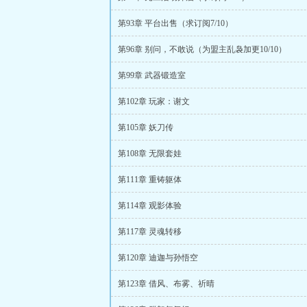
第93章 平台出售（求订阅7/10）
第96章 别问，不敢说（为盟主乱袅加更10/10）
第99章 武器锻造室
第102章 玩家：谢文
第105章 妖刀传
第108章 无限套娃
第111章 重铸躯体
第114章 观影体验
第117章 灵魂转移
第120章 迪迦与孙悟空
第123章 借风、布雾、祈晴