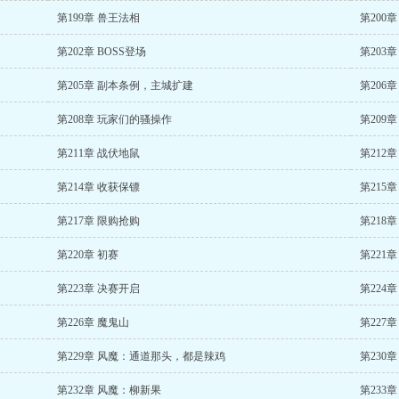
第199章 兽王法相
第200
第202章 BOSS登场
第203
第205章 副本条例，主城扩建
第206
第208章 玩家们的骚操作
第209
第211章 战伏地鼠
第212
第214章 收获保镖
第215
第217章 限购抢购
第218
第220章 初赛
第221
第223章 决赛开启
第224
第226章 魔鬼山
第227
第229章 风魔：通道那头，都是辣鸡
第230
第232章 风魔：柳新果
第233