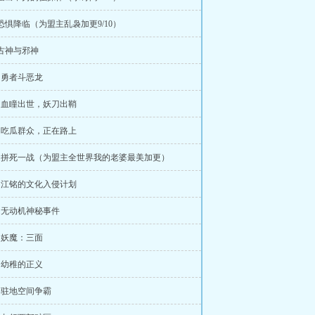
 恐惧降临（为盟主乱袅加更9/10）
 古神与邪神
章 勇者斗恶龙
章 血瞳出世，妖刀出鞘
章 吃瓜群众，正在路上
章 拼死一战（为盟主全世界我的老婆最美加更）
章 江铭的文化入侵计划
章 无动机神秘事件
章 妖魔：三面
章 幼稚的正义
章 驻地空间争霸