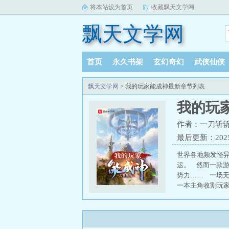
将本站设为首页
收藏飘天文学网
飘天文学网
首页
永久书架
玄幻奇幻
武侠仙侠
飘天文学网
> 我的玩家能成神最新章节列表
我的玩
作者：一刀斩
最后更新：2025-
世界各地频发怪
运。 然而一款
势力…… 一场无
一本主角收割玩