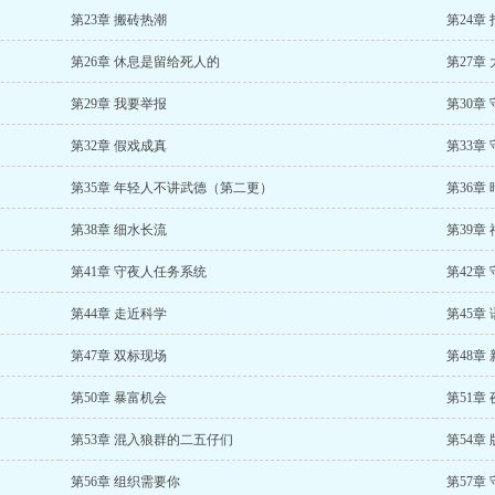
第23章 搬砖热潮
第24章
第26章 休息是留给死人的
第27章
第29章 我要举报
第30章
第32章 假戏成真
第33章
第35章 年轻人不讲武德（第二更）
第36章
第38章 细水长流
第39章
第41章 守夜人任务系统
第42章
第44章 走近科学
第45章
第47章 双标现场
第48章
第50章 暴富机会
第51章
第53章 混入狼群的二五仔们
第54章
第56章 组织需要你
第57章