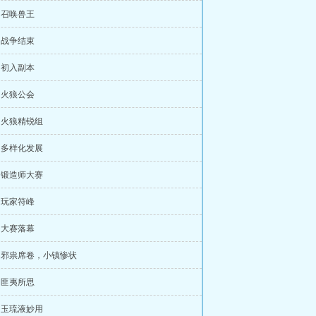
章 召唤兽王
章 战争结束
章 初入副本
章 火狼公会
章 火狼精锐组
章 多样化发展
章 锻造师大赛
章 玩家符峰
章 大赛落幕
章 邪祟席卷，小镇惨状
章 匪夷所思
章 玉琉液妙用