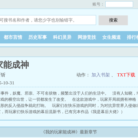
账号：
都市言情
历史军事
科幻灵异
网游竞技
女生频道
排行
家能成神
斩斩
动作：
加入书架
、
TXT下载
10-31
异事件，妖魔、邪祟、不可名状物，频繁出没于人们的生活中。 没有人知晓，
游戏的横空出世，让一切都发生了改变。 在这款游戏中，玩家开局就拥有神格
形的反入侵战争就此打响。 玩家们在快乐游戏的同时，为对抗异世界入侵做出
家，而玩家们快乐游戏的幕后流新书，已有完本作品《我是幕后大佬》）
《我的玩家能成神》最新章节