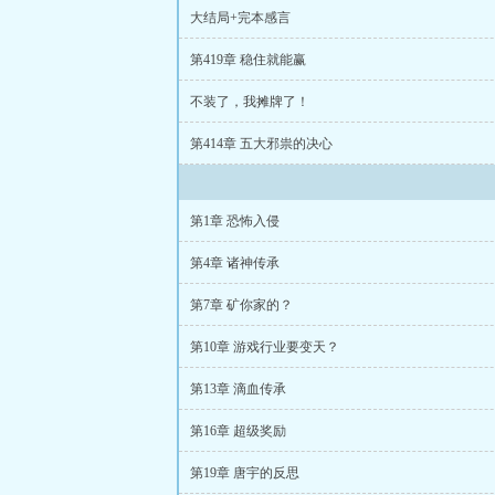
大结局+完本感言
第419章 稳住就能赢
不装了，我摊牌了！
第414章 五大邪祟的决心
第1章 恐怖入侵
第4章 诸神传承
第7章 矿你家的？
第10章 游戏行业要变天？
第13章 滴血传承
第16章 超级奖励
第19章 唐宇的反思