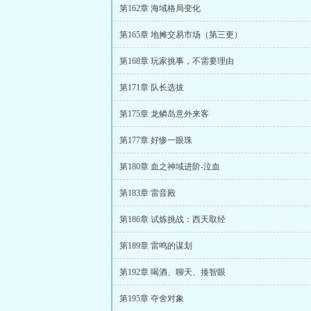
第162章 海域格局变化
第165章 地摊交易市场（第三更）
第168章 玩家挑事，不需要理由
第171章 队长选拔
第175章 龙鳞岛意外来客
第177章 好惨一眼珠
第180章 血之神域进阶-泣血
第183章 雷音殿
第186章 试炼挑战：西天取经
第189章 雷鸣的谋划
第192章 喝酒、聊天、揍智眼
第195章 夺舍对象