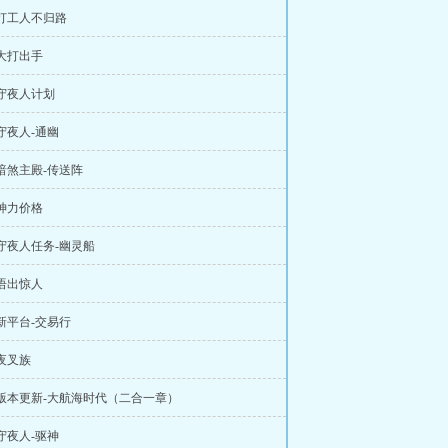
 打工人不归路
 大打出手
 守夜人计划
 守夜人-通幽
 暗煞主殿-传送阵
 神力价格
 守夜人任务-幽灵船
 语出惊人
 新平台-交易行
 夜叉族
 版本更新-大航海时代（二合一章）
 守夜人-驱神