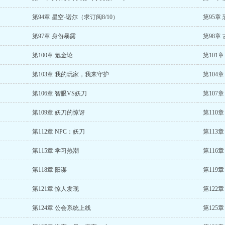
第94章 星空-诺尔（求订阅8/10）
第95章
第97章 身份暴露
第98章
第100章 氪金论
第101
第103章 我的玩家，我来守护
第104
第106章 智眼VS妖刀
第107
第109章 妖刀的惊讶
第110
第112章 NPC：妖刀
第113
第115章 学习热潮
第116
第118章 阳谋
第119
第121章 惊人发现
第122
第124章 公会系统上线
第125