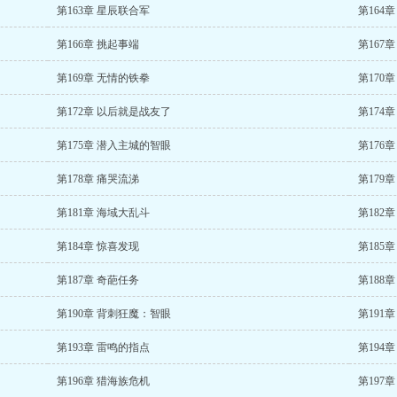
第163章 星辰联合军
第164
第166章 挑起事端
第167章
第169章 无情的铁拳
第170
第172章 以后就是战友了
第174
第175章 潜入主城的智眼
第176
第178章 痛哭流涕
第179
第181章 海域大乱斗
第182
第184章 惊喜发现
第185
第187章 奇葩任务
第188
第190章 背刺狂魔：智眼
第191
第193章 雷鸣的指点
第194
第196章 猎海族危机
第197