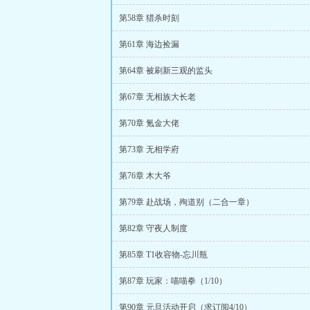
第58章 猎杀时刻
第61章 海边捡漏
第64章 被刷新三观的监头
第67章 无相族大长老
第70章 氪金大佬
第73章 无相学府
第76章 木大爷
第79章 赴战场，殉道别（二合一章）
第82章 守夜人制度
第85章 T1收容物-忘川瓶
第87章 玩家：喵喵拳（1/10）
第90章 元旦活动开启（求订阅4/10）