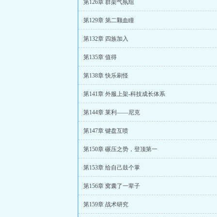
第126章 群架气氛组
第129章 第二颗血瞳
第132章 四族加入
第135章 值得
第138章 快乐刷怪
第141章 外服上架-科技成长体系
第144章 莱利——尼克
第147章 键盘互喷
第150章 碾压之势，登顶第一
第153章 给自己鼓个掌
第156章 窝囊了一辈子
第159章 战术研究