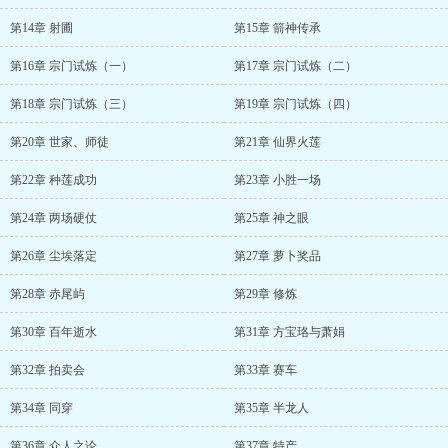
第14章 射圃
第15章 箭神传承
第16章 宗门试炼（一）
第17章 宗门试炼（二）
第18章 宗门试炼（三）
第19章 宗门试炼（四）
第20章 世家、师徒
第21章 仙界火莲
第22章 种莲成功
第23章 小胜一场
第24章 两场硬仗
第25章 神之眼
第26章 尘埃落定
第27章 萝卜奖品
第28章 赤尾屿
第29章 修炼
第30章 百年逝水
第31章 方宝珞与萧娟
第32章 拍卖会
第33章 赛车
第34章 同穿
第35章 半龙人
第36章 众人之论
第37章 特产