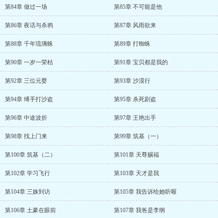
第84章 做过一场
第85章 不可能是他
第86章 夜话与杀鸦
第87章 风雨欲来
第88章 千年琉璃蛛
第89章 打蜘蛛
第90章 一岁一荣枯
第91章 宝贝都是我的
第92章 三位元婴
第93章 沙漠行
第94章 缚手打沙盗
第95章 杀死剧盗
第96章 中途波折
第97章 王艳出手
第98章 找上门来
第99章 筑基（一）
第100章 筑基（二）
第101章 天尊赐福
第102章 学习飞行
第103章 天才是我
第104章 三姝到访
第105章 我告诉给她听喔
第106章 土豪在眼前
第107章 我爸是李纲