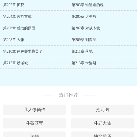
第202章 抓获
第203章 谁追谁的魂
第204章 败刘玄成
第205章 大变故
第206章 感动的原因
第207章 对战卜敌
第208章 大赚
第209章 到深渊
第210章 莲种哪里最美？
第211章 落地
第212章 断域城
第213章 卡洛斯
热门推荐
凡人修仙传
沧元图
斗破苍穹
斗罗大陆
诛仙
快穿我呸