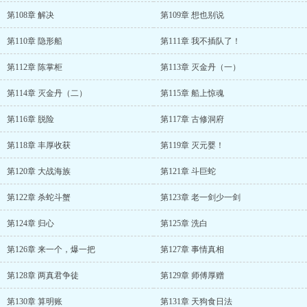
第108章 解决
第109章 想也别说
第110章 隐形船
第111章 我不插队了！
第112章 陈掌柜
第113章 灭金丹（一）
第114章 灭金丹（二）
第115章 船上惊魂
第116章 脱险
第117章 古修洞府
第118章 丰厚收获
第119章 灭元婴！
第120章 大战海族
第121章 斗巨蛇
第122章 杀蛇斗蟹
第123章 老一剑少一剑
第124章 归心
第125章 洗白
第126章 来一个，爆一把
第127章 事情真相
第128章 两真君争徒
第129章 师傅厚赠
第130章 算明账
第131章 天狗食日法