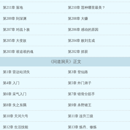
挺进，在宗门里如鱼得水，宗门外以强势凌敌，。
最终得道，却发现洪荒时期的“三教共签封神榜”的神的秘密竟
第211章 落地
第210章 莲种哪里最美？
是……...
第209章 到深渊
第208章 大赚
第207章 对战卜敌
第206章 感动的原因
第205章 大变故
第204章 败刘玄成
第203章 谁追谁的魂
第202章 抓获
《问道洞天》正文
第1章 雷达站消失
第3章 登仙路
第4章 入门
第5章 外门弟子
第6章 采气入门
第7章 错骨分筋手
第8章 失之东隅
第9章 杀野猪王
第10章 天河六号
第11章 连升三级
第12章 生活技能
第13章 炼丹、修炼