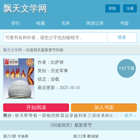
飘天文学网
登陆
注册
排行
收藏
完本
阅读记录
书架
飘天文学网
> 问道洞天最新章节列表
作者：比萨饼
TXT下载
类别：历史军事
状态：连载
最后更新：2025-10-31
开始阅读
加入书架
简介:
牧天野带着一部相控阵雷达穿越到有三清传承的仙侠世界中，
展开
»
雷达基地化为洞天。
《问道洞天》最新章节
雷达扫描过后，一切尽在掌握中！
有了雷达，在修仙的道路上趋利避害；凭借洞天，向着大道的目标
第213章 卡洛斯
第212章 断域城