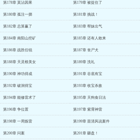
第178章 莫沾因果
第179章 被捉住了
第180章 孤注一掷
第181章 挑战！
第182章 总算赢了
第183章 帮妹出气
第184章 南阳山挖矿
第185章 还有人敢来
第186章 战胜任锐
第187章 丧尸犬
第188章 天灵根美女
第189章 洗礼
第190章 神功得成
第191章 谷底有宝
第192章 破洞得宝
第193章 收宝杀敌
第194章 能修雷术了
第195章 天狗食日法
第196章 争位置
第197章 紫霄神雷
第198章 一周炼雷
第199章 苗清风说案件
第200章 问案
第201章 砸盘！