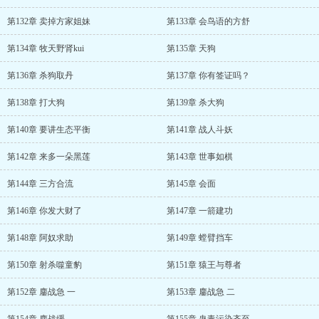
第132章 卖掉方家姐妹
第133章 会鸟语的方舒
第134章 牧天野肾kui
第135章 天狗
第136章 杀狗取丹
第137章 你有签证吗？
第138章 打大狗
第139章 杀大狗
第140章 要讲生态平衡
第141章 战人斗妖
第142章 来多一朵黑莲
第143章 世事如棋
第144章 三方合流
第145章 会面
第146章 你发大财了
第147章 一箭建功
第148章 阿奴求助
第149章 螳臂挡车
第150章 射杀噬童豹
第151章 猿王与尊者
第152章 鏖战急 一
第153章 鏖战急 二