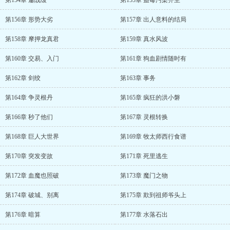
第154章 鏖战缓
第155章 蛊毒污染齐至
第156章 形势大劣
第157章 出人意料的结局
第158章 摩押龙真君
第159章 真水风波
第160章 交易、入门
第161章 狗血剧情随时有
第162章 剑绞
第163章 事务
第164章 争灵根丹
第165章 疯狂的洪小磐
第166章 秒了他们
第167章 灵根转换
第168章 巨人大世界
第169章 牧太师西行食谱
第170章 突发变故
第171章 死里逃生
第172章 血魔也照破
第173章 魔门之物
第174章 破城、别离
第175章 欺到祖师爷头上
第176章 暗算
第177章 水落石出