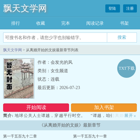
飘天文学网
登陆
注册
排行
收藏
完本
阅读记录
书架
飘天文学网
> 从离婚开始的文娱最新章节列表
作者：会发光的风
TXT下载
类别：女生频道
状态：连载
最后更新：2026-07-23
开始阅读
加入书架
简介:
地球公关人士谭越，穿越平行时空。 “谭越，咱们离婚吧，我
展开
»
意已决，不用再求我了。” “那好吧。” 谭越想要好好生活，第一
《从离婚开始的文娱》最新章节
件事就是离婚。--从离婚开始的文娱...
第一千五百九十二章
第一千五百九十一章