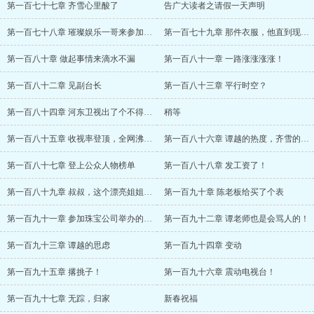
第一百七十七章 齐雪心里酸了
告广大读者之请假一天声明
第一百七十八章 璀璨娱乐一哥来参加《吐槽
第一百七十九章 那件衣服，他直到现在还穿
第一百八十章 做起事情来滴水不漏
第一百八十一章 一路涨涨涨涨！
第一百八十二章 见副台长
第一百八十三章 平行时空？
第一百八十四章 河东卫视出了个不得了的人
稍等
第一百八十五章 收视率登顶，全网沸腾！（
第一百八十六章 谭越的热度，齐雪的惆怅
第一百八十七章 登上公众人物榜单
第一百八十八章 发工资了！
第一百八十九章 叔叔，这个漂亮姐姐是谁啊
第一百九十章 陈老板给买了个表
第一百九十一章 参加珠宝公司举办的晚宴
第一百九十二章 谭老师也是会骂人的！
第一百九十三章 谭越的思虑
第一百九十四章 变动
第一百九十五章 撂挑子！
第一百九十六章 震动电视台！
第一百九十七章 无踪，归家
新春祝福