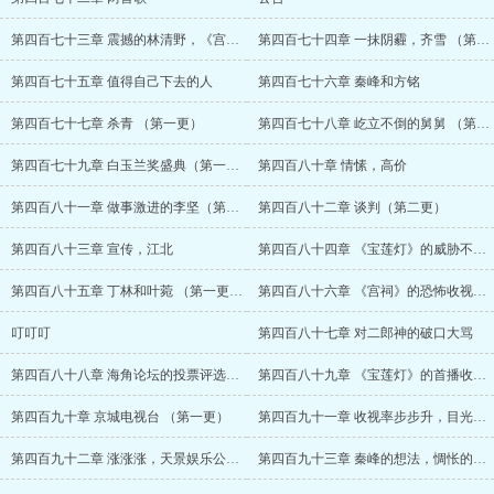
第四百七十三章 震撼的林清野，《宫祠》开
第四百七十四章 一抹阴霾，齐雪 （第二更
第四百七十五章 值得自己下去的人
第四百七十六章 秦峰和方铭
第四百七十七章 杀青 （第一更）
第四百七十八章 屹立不倒的舅舅 （第二更
第四百七十九章 白玉兰奖盛典（第一更）
第四百八十章 情愫，高价
第四百八十一章 做事激进的李坚（第一更）
第四百八十二章 谈判（第二更）
第四百八十三章 宣传，江北
第四百八十四章 《宝莲灯》的威胁不大（第
第四百八十五章 丁林和叶菀 （第一更，求
第四百八十六章 《宫祠》的恐怖收视率，《
叮叮叮
第四百八十七章 对二郎神的破口大骂
第四百八十八章 海角论坛的投票评选活动
第四百八十九章 《宝莲灯》的首播收视率
第四百九十章 京城电视台 （第一更）
第四百九十一章 收视率步步升，目光长远李
第四百九十二章 涨涨涨，天景娱乐公司的应
第四百九十三章 秦峰的想法，惆怅的庆功宴