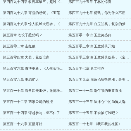
第四百九十四章 收视率破三，超过《宫祠》
第四百九十五章 丁林的惊喜
第四百九十六章 齐雪的感慨，《宝莲灯》大
第四百九十七章 杨戬，你为什么不用宝莲灯
第四百九十八章 惊人眼球大逆转，《宝莲灯
第四百九十九章 白玉兰奖，复杂的梦，陈子
第五百章 吃饺子蘸醋吗？
第五百零一章 白玉兰奖盛典
第五百零二章 走红毯
第五百零三章 白玉兰盛典开始
第五百零四章 大奖，花落谁家
第五百零五章 白玉兰盛典落幕，《宝莲灯》
第五百零六章 微博更新，《人生长恨水长东
第五百零七章 爽文推荐
第五百零八章 事态扩大
第五百零九章 海角论坛热度涨，最美古装再
第五百一十章 海角四美出炉，微博粉丝破五
第五百一十一章 端午节的重要直播
第五百一十二章 两家公司的碰撞
第五百一十三章 沫沫心中的助阵人选
第五百一十四章 谭越参与，坐不住了
第五百一十五章 不会被打脸吧？
第五百一十六章 直播开始
第五百一十七章 《我和我的祖国》