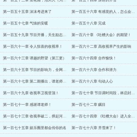
第一百五十三章 发花痴，泡男人（为盟主谜
第一百五十四章 惊讶的齐雪
第一百五十五章 沫沫考进来了
第一百五十六章 有感觉的人，怎么会是她呢
第一百五十七章 气恼的安暖
第一百五十八章 完成
第一百五十九章 节目开播，天生励志的女人
第一百六十章 《吐槽大会》的期望！
第一百六十一章 令人惊喜的收视率！
第一百六十二章 高收视率产生的影响
第一百六十三章 谭越的野望（第三更）
第一百六十四章 合作愉快！
第一百六十五章 节目的影响力，全网掀起向
第一百六十六章 合作和潜力
第一百六十七章 第二期播出，谭老师缺钱
第一百六十八章 勾动人心
第一百六十九章 收视率卫视登顶！
第一百七十章 节目调时间段，林启封上面有
第一百七十一章 感谢谭老师！
第一百七十二章 瞩目
第一百七十三章 收视率破二，撑起河东卫视
第一百七十四章 《吐槽大会》进入全国所有
第一百七十五章 娱乐圈里都会传你的名
第一百七十六章 齐雪来了！