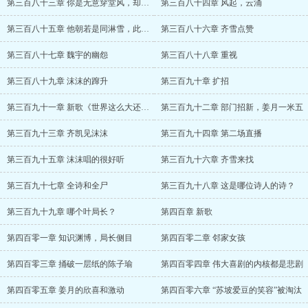
第三百八十三章 你是无意穿堂风，却偏偏引
第三百八十四章 风起，云涌
第三百八十五章 他朝若是同淋雪，此生也算
第三百八十六章 齐雪点赞
第三百八十七章 魏宇的幽怨
第三百八十八章 重视
第三百八十九章 沫沫的蹿升
第三百九十章 扩招
第三百九十一章 新歌《世界这么大还是遇见
第三百九十二章 部门招新，姜月一米五
第三百九十三章 齐凯见沫沫
第三百九十四章 第二场直播
第三百九十五章 沫沫唱的很好听
第三百九十六章 齐雪来找
第三百九十七章 全诗和全尸
第三百九十八章 这是哪位诗人的诗？
第三百九十九章 哪个叶局长？
第四百章 新歌
第四百零一章 知识渊博，局长侧目
第四百零二章 邻家女孩
第四百零三章 捅破一层纸的陈子瑜
第四百零四章 伟大喜剧的内核都是悲剧
第四百零五章 姜月的欣喜和激动
第四百零六章 “苏坡爱豆的笑容”被淘汰