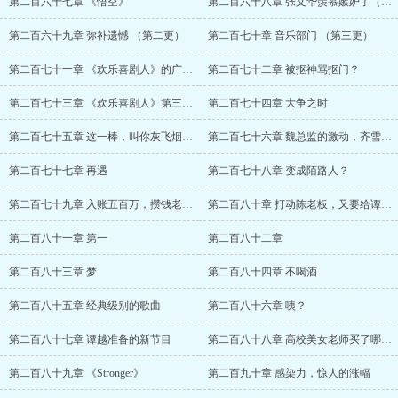
第二百六十七章 《悟空》
第二百六十八章 张文华羡慕嫉妒了（第一更
第二百六十九章 弥补遗憾 （第二更）
第二百七十章 音乐部门 （第三更）
第二百七十一章 《欢乐喜剧人》的广告费
第二百七十二章 被抠神骂抠门？
第二百七十三章 《欢乐喜剧人》第三期播出
第二百七十四章 大争之时
第二百七十五章 这一棒，叫你灰飞烟灭！
第二百七十六章 魏总监的激动，齐雪来京
第二百七十七章 再遇
第二百七十八章 变成陌路人？
第二百七十九章 入账五百万，攒钱老婆本
第二百八十章 打动陈老板，又要给谭越升职
第二百八十一章 第一
第二百八十二章
第二百八十三章 梦
第二百八十四章 不喝酒
第二百八十五章 经典级别的歌曲
第二百八十六章 咦？
第二百八十七章 谭越准备的新节目
第二百八十八章 高校美女老师买了哪张专辑
第二百八十九章 《Stronger》
第二百九十章 感染力，惊人的涨幅