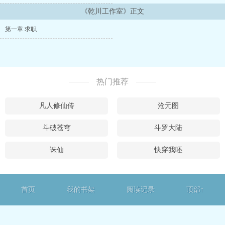
《乾川工作室》正文
第一章 求职
热门推荐
凡人修仙传
沧元图
斗破苍穹
斗罗大陆
诛仙
快穿我呸
首页
我的书架
阅读记录
顶部↑