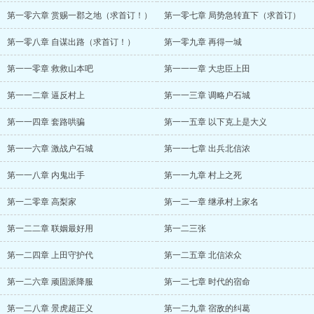
第一零六章 赏赐一郡之地（求首订！）
第一零七章 局势急转直下（求首订）
第一零八章 自谋出路（求首订！）
第一零九章 再得一城
第一一零章 救救山本吧
第一一一章 大忠臣上田
第一一二章 逼反村上
第一一三章 调略户石城
第一一四章 套路哄骗
第一一五章 以下克上是大义
第一一六章 激战户石城
第一一七章 出兵北信浓
第一一八章 内鬼出手
第一一九章 村上之死
第一二零章 高梨家
第一二一章 继承村上家名
第一二二章 联姻最好用
第一二三张
第一二四章 上田守护代
第一二五章 北信浓众
第一二六章 顽固派降服
第一二七章 时代的宿命
第一二八章 景虎超正义
第一二九章 宿敌的纠葛