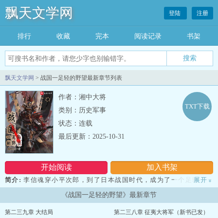
飘天文学网
登陆
注册
排行
收藏
完本
阅读记录
书架
飘天文学网
> 战国一足轻的野望最新章节列表
作者：湘中大将
TXT下载
类别：历史军事
状态：连载
最后更新：2025-10-31
开始阅读
加入书架
简介:
李信魂穿小平次郎，到了日本战国时代，成为了一个足轻，一
展开
»
开始只想混个武士改善一下生活水平。 可是现实很残酷，为了能够
《战国一足轻的野望》最新章节
在这乱世活下去，他不得不一点一点的往上爬，最后爬上了天下人的
位置……...
第二三九章 大结局
第二三八章 征夷大将军（新书已发）