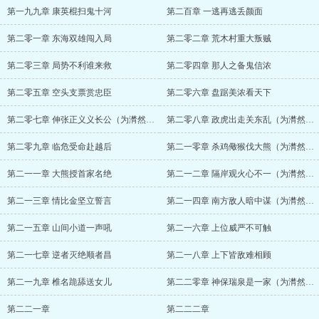
第一九九章 康英棍扫鬼十河
第二百章 一逃再逃丢颜面
第二零一章 东海双雄闯入局
第二零二章 荒木村重大叛贼
第二零三章 局势不利谁来救
第二零四章 那人之备鬼信浓
第二零五章 空头支票赏忠臣
第二零六章 盘踞美浓看天下
第二零七章 伸张正义义长公（为潸然之雨加更）
第二零八章 政虎出走关东乱（为潸然之雨加更！）
第二零九章 临危受命赴越后
第二一零章 杀鸡儆猴伐大熊（为潸然之雨加更1/8）
第二一一章 大熊授首家名绝
第二一二章 隔岸观火心不一（为潸然之雨加更2/8）
第二一三章 情比金坚立誓言
第二一四章 南方敌人暗中谋（为潸然之雨加更3/8）
第二一五章 山间小道一声吼
第二一六章 上位威严不可触
第二一七章 逆者灭绝顺者昌
第二一八章 上下皆敌难相顾
第二一九章 椎名跪舔送女儿
第二二零章 神保瑞泉是一家（为潸然之雨加更（4/8））
第二二一章
第二二二章