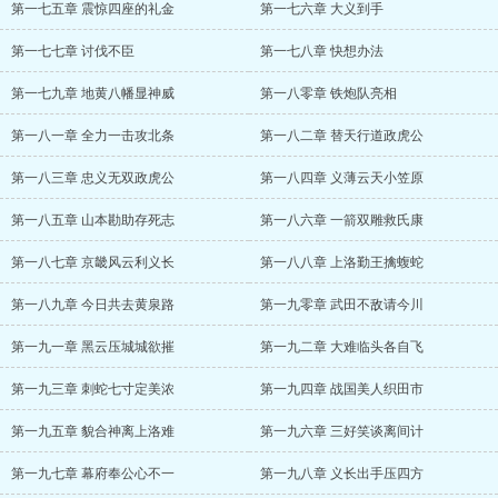
第一七五章 震惊四座的礼金
第一七六章 大义到手
第一七七章 讨伐不臣
第一七八章 快想办法
第一七九章 地黄八幡显神威
第一八零章 铁炮队亮相
第一八一章 全力一击攻北条
第一八二章 替天行道政虎公
第一八三章 忠义无双政虎公
第一八四章 义薄云天小笠原
第一八五章 山本勘助存死志
第一八六章 一箭双雕救氏康
第一八七章 京畿风云利义长
第一八八章 上洛勤王擒蝮蛇
第一八九章 今日共去黄泉路
第一九零章 武田不敌请今川
第一九一章 黑云压城城欲摧
第一九二章 大难临头各自飞
第一九三章 刺蛇七寸定美浓
第一九四章 战国美人织田市
第一九五章 貌合神离上洛难
第一九六章 三好笑谈离间计
第一九七章 幕府奉公心不一
第一九八章 义长出手压四方