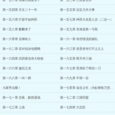
第一五二章 突破口就是你了
第一五三章 仁慈要坚持
第一五四章 天文二十一年
第一五五章 议定几件大事
第一五六章 打架不如种田
第一五七章 种田大名惹人议（二合一）
第一五八章 麒麟来了
第一五九章 东海道第一弓取
第一六零章 后继有人
第一六一章 有些情况的婚礼
第一六二章 应对信浓包围网
第一六三章 吾景虎专打不义之人
第一六四章 武田家也有大铁炮
第一六五章 两天夺三城
第一六六章 越后之龙
第一六七章 景虎砍了晴信一刀
第一六八章 一向一揆
第一六九章 不堪一击
大家早点睡！
第一七零章 追击义长（为虹鳟鱼万赏加更）
第一七一章 交换，黯然退场
第一七二章 三国同盟
第一七三章 上洛
第一七四章 大忠臣