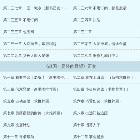
第二三七章 一国一城令（新书已发！）
第二三六章 不用订阅，都是废话
第二三五章 不用订阅
第二三四章 决裂
第二三三章 包围网
第二三二章
第二三一章 入京面圣，幕府崛起
第二三零章 大发神威，情比金坚
第二二九章 义长大胜入尾张
第二二八章 细作乱城计中计
《战国一足轻的野望》正文
第一章 我要当武士老爷！（新书求推荐票）
第二章 敌在上田原！（新书求推荐！）
第三章 信浓恶鬼（新书求推荐票）
第四章 小目标达成（求推荐票！）
第五章 自动请缨（求推荐票）
第六章 巧舌如簧（求推荐票）
第七章 另辟蹊径的财路（求推荐票）
第八章 出远门被追踪
第九章 改变计划
第十章 招募人手
第十一章 寻求帮助
第十二章 事业起步