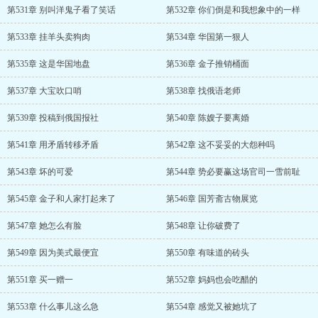
第531章 别叫洋鬼子看了笑话
第532章 你们倒是和我想象中的一样
第533章 挂羊头卖狗肉
第534章 华国第一狠人
第535章 这是华国地盘
第536章 金子推销桶面
第537章 大宝吹口哨
第538章 找俄语老师
第539章 投稿到俄国报社
第540章 陈嫂子要离婚
第541章 用矛盾转移矛盾
第542章 这不妥妥的大怨种吗
第543章 坏的可爱
第544章 势必要赢这场官司一雪前耻
第545章 金子和人家打起来了
第546章 国芳斋古物展览
第547章 她怎么有脸
第548章 让你破费了
第549章 因为美式最便宜
第550章 有味道的砖头
第551章 买一赠一
第552章 妈妈也会吃醋的
第553章 什么事儿这么急
第554章 感觉又被她坑了