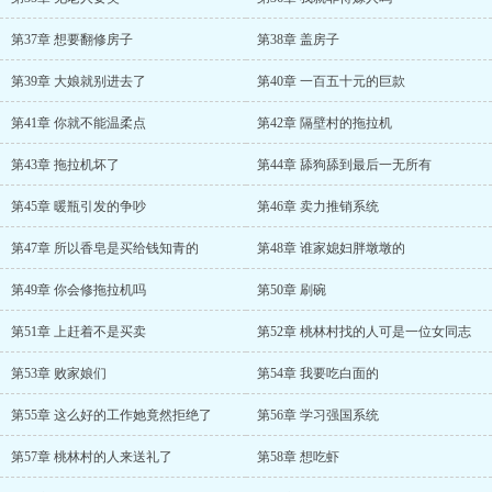
第37章 想要翻修房子
第38章 盖房子
第39章 大娘就别进去了
第40章 一百五十元的巨款
第41章 你就不能温柔点
第42章 隔壁村的拖拉机
第43章 拖拉机坏了
第44章 舔狗舔到最后一无所有
第45章 暖瓶引发的争吵
第46章 卖力推销系统
第47章 所以香皂是买给钱知青的
第48章 谁家媳妇胖墩墩的
第49章 你会修拖拉机吗
第50章 刷碗
第51章 上赶着不是买卖
第52章 桃林村找的人可是一位女同志
第53章 败家娘们
第54章 我要吃白面的
第55章 这么好的工作她竟然拒绝了
第56章 学习强国系统
第57章 桃林村的人来送礼了
第58章 想吃虾