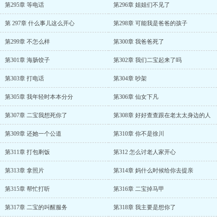
第295章 等电话
第296章 姐姐们不见了
第 297章 什么事儿这么开心
第298章 可能我是爸爸的孩子
第299章 不怎么样
第300章 我爸爸死了
第301章 海肠饺子
第302章 我们二宝起来了吗
第303章 打电话
第304章 吵架
第305章 我年轻时本本分分
第306章 仙女下凡
第307章 二宝我想死你了
第308章 好好查查跟在老太太身边的人
第309章 还她一个公道
第310章 你不是徐川
第311章 打包剩饭
第312 怎么讨老人家开心
第313章 拿照片
第314章 妈什么时候给你去提亲
第315章 帮忙打听
第316章 二宝掉马甲
第317章 二宝的叫醒服务
第318章 我主要是想你了