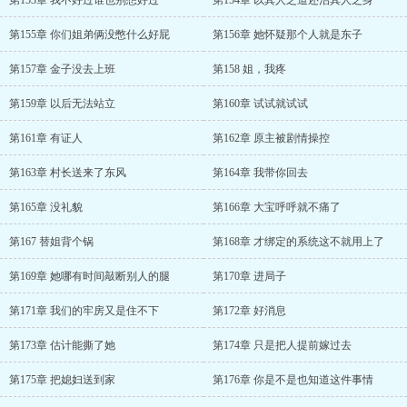
第153章 我不好过谁也别想好过
第154章 以其人之道还治其人之身
第155章 你们姐弟俩没憋什么好屁
第156章 她怀疑那个人就是东子
第157章 金子没去上班
第158 姐，我疼
第159章 以后无法站立
第160章 试试就试试
第161章 有证人
第162章 原主被剧情操控
第163章 村长送来了东风
第164章 我带你回去
第165章 没礼貌
第166章 大宝呼呼就不痛了
第167 替姐背个锅
第168章 才绑定的系统这不就用上了
第169章 她哪有时间敲断别人的腿
第170章 进局子
第171章 我们的牢房又是住不下
第172章 好消息
第173章 估计能撕了她
第174章 只是把人提前嫁过去
第175章 把媳妇送到家
第176章 你是不是也知道这件事情