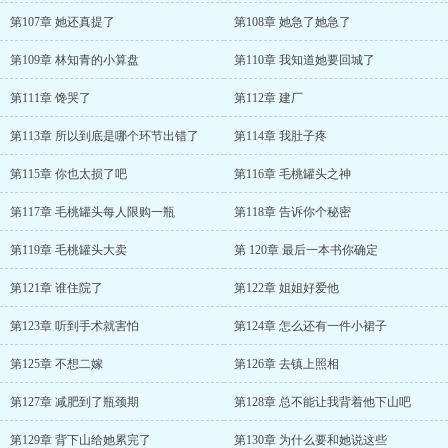
第107章 她还真提了
第108章 她急了她急了
第109章 林知青的小算盘
第110章 我知道她要回城了
第111章 馋哭了
第112章 建厂
第113章 所以到底是哪个环节出错了
第114章 我肚子疼
第115章 你也太损了吧
第116章 毛桃罐头之神
第117章 毛桃罐头每人限购一瓶
第118章 告诉你个秘密
第119章 毛桃罐头大卖
第 120章 最后一本书你确定
第121章 谁住院了
第122章 姐姐好爱他
第123章 听到手术就害怕
第124章 怎么还有一件小裙子
第125章 不想二嫁
第126章 去镇上照相
第127章 减肥到了瓶颈期
第128章 总不能让我背着他下山吧
第129章 背下山给她累完了
第130章 为什么要和她说这些