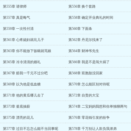
第555章 请律师
第556章 换个套路
第557章 真是晦气
第558章 确定开业典礼的时间
第559章 一次性付清
第560章 下面条
第561章 心疼媳妇就坑儿子
第562章 丹尼尔找来了
第563章 你不能放下饭碗就骂娘
第564章 财神爷先生
第565章 冷冷清清的婚礼
第566章 我是不是闯大祸了
第567章 赔我一千元不过分吧
第568章 双胞胎没回家
第569章 以为他是低血糖
第570章 怎么能区别对待呢
第571章 他的黄瓜哪儿去了
第572章 自责的大宝
第573章 釜底抽薪
第574章 二宝妈妈我想和你单独聊两句
第575章 漂亮的花儿
第576章 零花钱引发的纷争
第577章 过目不忘怎么能不当回事呢
第578章 千万别让人欺负我弟弟