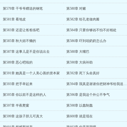
第579章 干爷爷赠送的钢笔
第580章 对赌
第581章 看地皮
第582章 给孔老做肉酱
第583章 还是让爸爸练吧
第584章 只要你够凶不怕不好相处
第585章 秋大妞不懒的
第586章 吓到咱奶奶怎么办
第587章 这事儿是不是你说出去
第588章 大嘴巴
第589章 恶心吧啦的
第590章 大病补助
第591章 她真是一个人美心善的资本家
第592章 死丫头命真好
第593章 把手举起来
第594章 我真是谢谢你把财神爷给我送过来
第595章 你以前不是这样的人
第596章 是我这个外公不争气
第597章 半夜爬窗
第598章 以蠢制蠢
第599章 这孩子胆儿可真大
第600章 就是现在