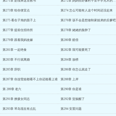
第271章 必须来这里教书
第272章 妈妈你好像村子里不学无术的流氓
第273章 给你便宜点
第274 怎么可能有人这个时间还没起来
第275 看在子旭的面子上
第276章 该不会是想做秋家姐弟的后爹吧
第277章 提前住招待所
第278章 姥姥的脸肿了
第279章 跟着我妈改嫁
第280章 赔偿
第281章 一起绝食
第282章 我可能要死了
第283章 不行就离婚
第284章 放榜
第285章 辞职
第286章 你怎么就走了
第287章 你连莹姐都看不上你还能看上谁
第288章 上岸
第 289章 老六
第290章 你是谁
第291章 撩拨女同志
第292章 贺振醒了
第293章 琴岛现在有点乱
第294 安置问题