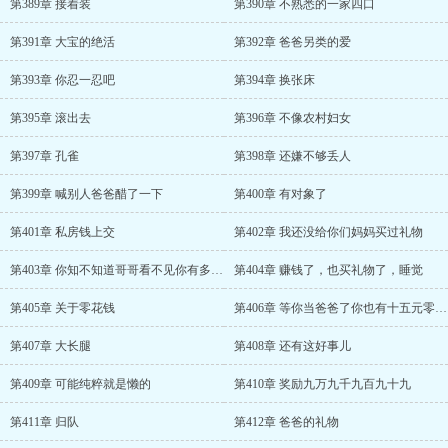
第389章 接着装
第390章 不熟悉的一家四口
第391章 大宝的绝活
第392章 爸爸另类的爱
第393章 你忍一忍吧
第394章 换张床
第395章 滚出去
第396章 不像农村妇女
第397章 孔雀
第398章 还嫌不够丢人
第399章 喊别人爸爸醋了一下
第400章 有对象了
第401章 私房钱上交
第402章 我还没给你们妈妈买过礼物
第403章 你知不知道哥哥看不见你有多担心
第404章 赚钱了，也买礼物了，睡觉
第405章 关于零花钱
第406章 等你当爸爸了你也有十五元零花钱
第407章 大长腿
第408章 还有这好事儿
第409章 可能纯粹就是懒的
第410章 奖励九万九千九百九十九
第411章 归队
第412章 爸爸的礼物