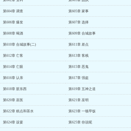
第602章 资料
第603章 固执
第604章 调查
第605章 家事
第606章 爆发
第607章 选择
第608章 喝酒
第609章 合城故事
第610章 合城故事(二)
第611章 差点
第612章 亡客
第613章 客栈
第614章 亡眼
第615章 恶鬼
第616章 认亲
第617章 强盗
第618章 脏东西
第619章 五神之道
第620章 巫医
第621章 巫明
第622章 糕点和茶水
第623章 一顿早饭
第624章 设宴
第625章 你说呢