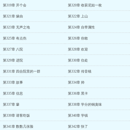
第319章 开个会
第320章 收获尼姑一枚
第321章 缘由
第322章 上山
第323章 无声之地
第324章 自带属性
第325章 有点伤
第326章 你敢
第327章 八院
第328章 欢迎
第329章 进院
第330章 住处
第331章 四合院里的一群
第332章 传音镜
第333章 故事
第334章 帅
第335章 信息
第336章 黑卡
第337章 壕
第338章 学分的铜臭味
第339章 请客吃饭
第340章 学镇
第341章 数数几张脸
第342章 快了