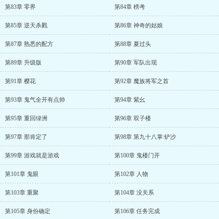
第83章 零界
第84章 榜考
第85章 逆天杀戮
第86章 神奇的姑娘
第87章 熟悉的配方
第88章 夏过头
第89章 升级版
第90章 军队出现
第91章 樱花
第92章 魔族将军之首
第93章 鬼气全开有点帅
第94章 紫幺
第95章 重回绿洲
第96章 双子楼
第97章 那肯定了
第98章 第九十八掌:铲沙
第99章 游戏就是游戏
第100章 鬼楼门开
第101章 鬼眼
第102章 人物
第103章 重聚
第104章 没关系
第105章 身份确定
第106章 任务完成