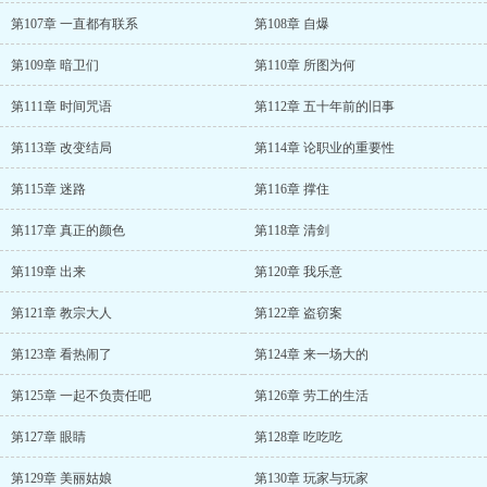
第107章 一直都有联系
第108章 自爆
第109章 暗卫们
第110章 所图为何
第111章 时间咒语
第112章 五十年前的旧事
第113章 改变结局
第114章 论职业的重要性
第115章 迷路
第116章 撑住
第117章 真正的颜色
第118章 清剑
第119章 出来
第120章 我乐意
第121章 教宗大人
第122章 盗窃案
第123章 看热闹了
第124章 来一场大的
第125章 一起不负责任吧
第126章 劳工的生活
第127章 眼睛
第128章 吃吃吃
第129章 美丽姑娘
第130章 玩家与玩家