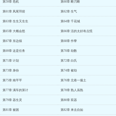
第59章 危机
第60章 断刃断
第61章 凤尾羽箭
第62章 生气
第63章 生生又生生
第64章 千花城
第65章 大概会怒
第66章 活的太好有点慌
第67章 东边镇
第68章 作孽
第69章 这是任务
第70章 劫数
第71章 计划
第72章 白氏
第73章 身份
第74章 被劫
第75章 南芊芊
第76章 北巷一撮土
第77章 满车的算计
第78章 熟人虽熟
第79章 器生灵
第80章 双器
第81章 被困
第82章 来去自如