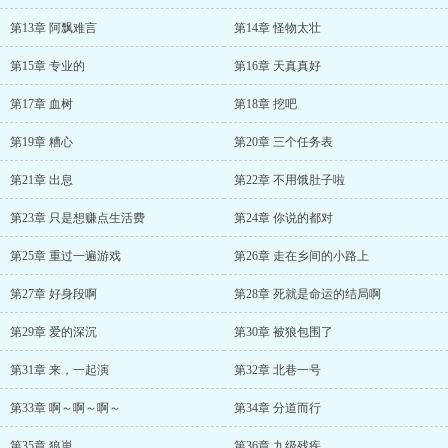
第13章 阿飘难言
第14章 怪物太壮
第15章 专业的
第16章 天真真好
第17章 血树
第18章 挖吧
第19章 糟心
第20章 三个任务表
第21章 出息
第22章 不用饿肚子啦
第23章 只是想赚点生活费
第24章 你说的都对
第25章 重过一遍游戏
第26章 走在乡间的小路上
第27章 好身段啊
第28章 死就是命运的结局啊
第29章 爱的深沉
第30章 被狼包围了
第31章 来，一起演
第32章 北巷一号
第33章 啊～啊～啊～
第34章 分道而行
第35章 狼崽
第36章 九级残疾