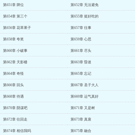
第651章 牌位
第652章 无法避免
第654章 第三个
第655章 挺好吃的
第656章 花草果子
第657章 往事
第658章 夸奖
第659章 心思
第660章 小破事
第661章 尽头
第662章 天影楼
第663章 昏迷
第664章 奇怪
第665章 忘记
第666章 回头
第667章 圣子大人
第668章 待遇
第669章 运气真好
第670章 阴谋吧
第671章 又是树
第672章 往回走
第673章 真衰
第674章 相信我吗
第675章 融合