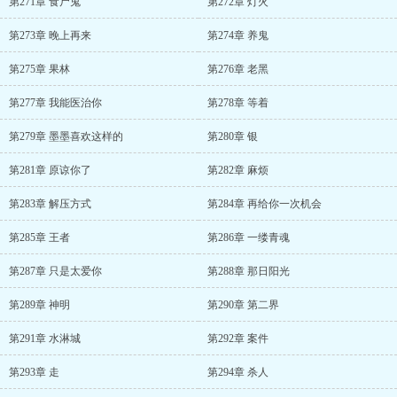
第271章 食尸鬼
第272章 灯火
第273章 晚上再来
第274章 养鬼
第275章 果林
第276章 老黑
第277章 我能医治你
第278章 等着
第279章 墨墨喜欢这样的
第280章 银
第281章 原谅你了
第282章 麻烦
第283章 解压方式
第284章 再给你一次机会
第285章 王者
第286章 一缕青魂
第287章 只是太爱你
第288章 那日阳光
第289章 神明
第290章 第二界
第291章 水淋城
第292章 案件
第293章 走
第294章 杀人