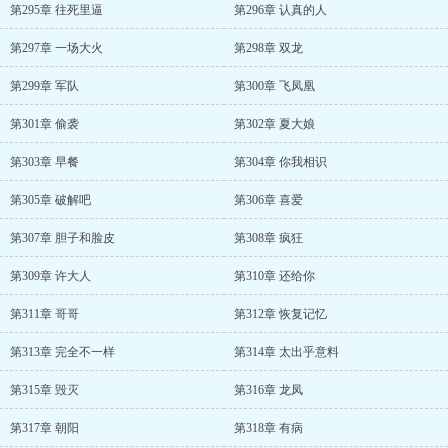
第295章 往死里逼
第296章 认真的人
第297章 一场大火
第298章 双龙
第299章 军队
第300章 飞凤凰
第301章 偷袭
第302章 夏大娘
第303章 早餐
第304章 你我相识
第305章 破解吧
第306章 喜爱
第307章 胆子和脸皮
第308章 疯狂
第309章 许大人
第310章 还给你
第311章 哥哥
第312章 恢复记忆
第313章 完全不一样
第314章 太出乎意料
第315章 毁灭
第316章 龙凤
第317章 朝阳
第318章 有病