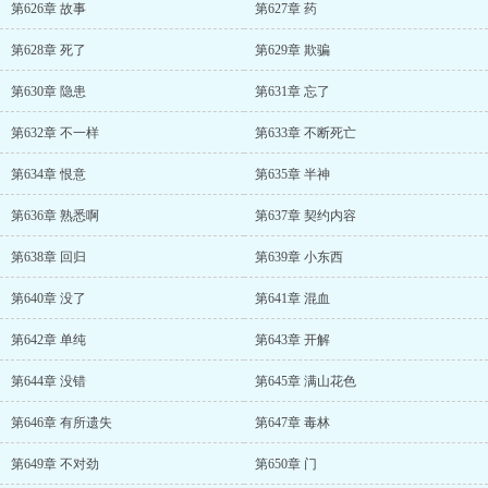
第626章 故事
第627章 药
第628章 死了
第629章 欺骗
第630章 隐患
第631章 忘了
第632章 不一样
第633章 不断死亡
第634章 恨意
第635章 半神
第636章 熟悉啊
第637章 契约内容
第638章 回归
第639章 小东西
第640章 没了
第641章 混血
第642章 单纯
第643章 开解
第644章 没错
第645章 满山花色
第646章 有所遗失
第647章 毒林
第649章 不对劲
第650章 门