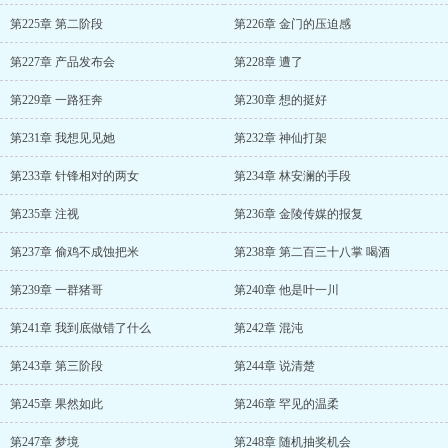
第225章 第二阶段
第226章 金门的压迫感
第227章 产品发布会
第228章 遭了
第229章 一路狂奔
第230章 想的挺好
第231章 我想见见她
第232章 神仙打架
第233章 针锋相对的两女
第234章 林安澜的手段
第235章 注视
第236章 金陵传媒的报复
第237章 偷鸡不成蚀把米
第238章 第二百三十八掌 喝酒
第239章 一群猪哥
第240章 他是叶一川
第241章 我到底做错了什么
第242章 混沌
第243章 第三阶段
第244章 说清楚
第245章 果然如此
第246章 罕见的温柔
第247章 梦境
第248章 随机抽奖机会