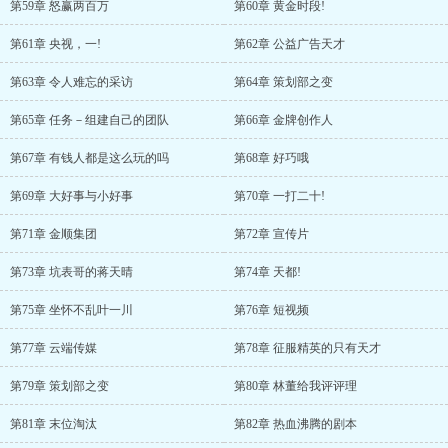
第59章 怒赢两百万
第60章 黄金时段!
第61章 央视，一!
第62章 公益广告天才
第63章 令人难忘的采访
第64章 策划部之变
第65章 任务－组建自己的团队
第66章 金牌创作人
第67章 有钱人都是这么玩的吗
第68章 好巧哦
第69章 大好事与小好事
第70章 一打二十!
第71章 金顺集团
第72章 宣传片
第73章 坑表哥的蒋天晴
第74章 天都!
第75章 坐怀不乱叶一川
第76章 短视频
第77章 云端传媒
第78章 征服精英的只有天才
第79章 策划部之变
第80章 林董给我评评理
第81章 末位淘汰
第82章 热血沸腾的剧本