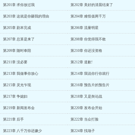
第201章 求你放过我
第202章 美好的清晨结束了
第203章 这就是你砸我的理由
第204章 难怪值两千万
第205章 剧本完成
第206章 流量明星
第207章 总算是来了
第208章 你觉得我不敢
第209章 随时奉陪
第210章 你还没资格
第211章 没必要
第212章 道歉!
第213章 我做事你放心
第214章 我说你行你就行
第215章 灵光乍现
第216章 预告片的预告片
第217章 争媳妇
第218章 又是舆论战
第219章 新闻发布会
第220章 发布会开始
第221章 后手
第222章 当众打脸
第223章 八千万你还嫌少
第224章 找场子