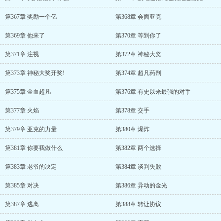
第367章 奖励一个亿
第368章 会面亚克
第369章 他来了
第370章 等到你了
第371章 注视
第372章 神秘大奖
第373章 神秘大奖开奖!
第374章 超凡药剂
第375章 金血超凡
第376章 有史以来最强的对手
第377章 火焰
第378章 交手
第379章 亚克的力量
第380章 爆炸
第381章 你要我做什么
第382章 两个选择
第383章 老爷的决定
第384章 谈判失败
第385章 对决
第386章 异动的金光
第387章 逃离
第388章 转让协议