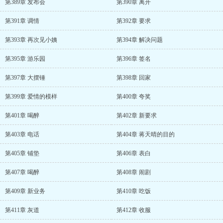
第389章 发布会
第390章 离开
第391章 调情
第392章 要求
第393章 再次见小姨
第394章 解决问题
第395章 游乐园
第396章 签名
第397章 大摆锤
第398章 回家
第399章 爱情的模样
第400章 夸奖
第401章 喝醉
第402章 新要求
第403章 电话
第404章 蒋天晴的目的
第405章 铺垫
第406章 表白
第407章 喝醉
第408章 闹剧
第409章 新业务
第410章 吃饭
第411章 灰道
第412章 收服