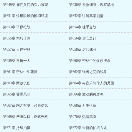
第649章 雇佣兵们的实力展现
第650章 补救细节，观察场地
第651章 惊爆眼球的模拟环境
第652章 讲解高潮剧情
第653章 平原枪战
第654章 徒手交战
第655章 精巧计算
第656章 攻心之计
第657章 人造密林
第658章 厉兵秣马
第659章 再斩一人
第660章 密林中的惨烈搏杀
第661章 密林中生死局
第662章 强者之间的战斗
第663章 两败俱伤
第664章 与音乐制作人的见面
第665章 饕香风味
第666章 激动的黄彦鸣
第667章 国之军魂，必胜信念
第668章 万事俱备
第669章 严阵以待，正式开机
第670章 热情高涨
第671章 持续拍摄
第672章 全新的拍摄方式