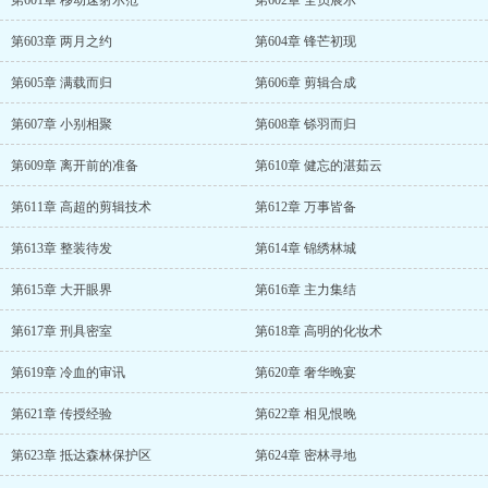
第601章 移动速射示范
第602章 全员展示
第603章 两月之约
第604章 锋芒初现
第605章 满载而归
第606章 剪辑合成
第607章 小别相聚
第608章 铩羽而归
第609章 离开前的准备
第610章 健忘的湛茹云
第611章 高超的剪辑技术
第612章 万事皆备
第613章 整装待发
第614章 锦绣林城
第615章 大开眼界
第616章 主力集结
第617章 刑具密室
第618章 高明的化妆术
第619章 冷血的审讯
第620章 奢华晚宴
第621章 传授经验
第622章 相见恨晚
第623章 抵达森林保护区
第624章 密林寻地