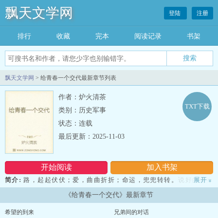
飘天文学网
登陆
注册
排行
收藏
完本
阅读记录
书架
飘天文学网
> 给青春一个交代最新章节列表
作者：炉火清茶
TXT下载
类别：历史军事
状态：连载
最后更新：2025-11-03
开始阅读
加入书架
简介:
路，起起伏伏；爱，曲曲折折；命运，兜兜转转。说好的青春
展开
»
不散场，却在不经意的一个转角，失去了你能所把握的一切。 一切
《给青春一个交代》最新章节
的爱恨情仇堆积在胸口，让你无法言说青春的明媚与疼痛。等到时间
一点点褪去命运的伪装，你是否能再次回到我身边，一起去看日出日
希望的到来
兄弟间的对话