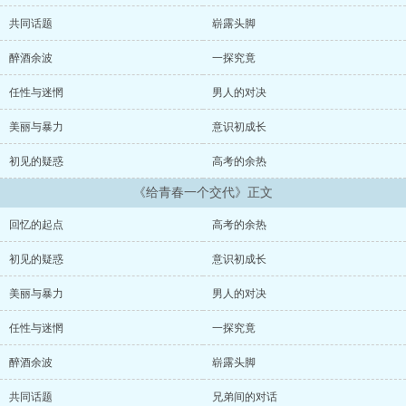
落，云卷云舒。...
共同话题
崭露头脚
醉酒余波
一探究竟
任性与迷惘
男人的对决
美丽与暴力
意识初成长
初见的疑惑
高考的余热
《给青春一个交代》正文
回忆的起点
高考的余热
初见的疑惑
意识初成长
美丽与暴力
男人的对决
任性与迷惘
一探究竟
醉酒余波
崭露头脚
共同话题
兄弟间的对话