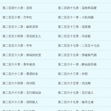
第二百四十八章：灵田
第二百四十九章：花粉和花蜜
第二百五十章：万年红
第二百五十一章：小肚鸡肠
第二百五十二章：破坏灵田
第二百五十三章：花斑鹿
第二百五十四章：背后的主人
第二百五十五章：马应蛟
第二百五十六章：半年
第二百五十七章：二百五十七石
第二百五十八章：师叔的欣赏
第二百五十九章：突破炼气期
第二百六十章：青年俊杰
第二百六十一章：醉仙葫升级
第二百六十二章：看望好友
第二百六十三章：外院
第二百六十四章：传功院
第二百六十五章：功法阁
第二百六十六章：五行锻仙诀
第二百六十七章：五行道人
第二百六十八章：清田散人
第二百六十九章：炼丹之难