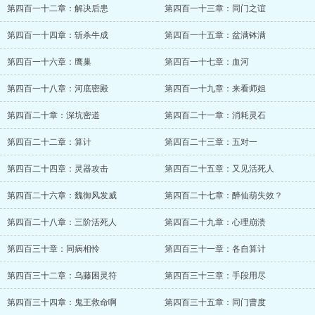
第四百一十二章：解决后患
第四百一十三章：同门之谊
第四百一十四章：斩杀牛成
第四百一十五章：盆满钵满
第四百一十六章：鹰巢
第四百一十七章：血河
第四百一十八章：河底密殿
第四百一十九章：来看师姐
第四百二十章：深坑密道
第四百二十一章：消耗灵石
第四百二十二章：算计
第四百二十三章：五对一
第四百二十四章：灵器攻击
第四百二十五章：又见活死人
第四百二十六章：魏御风发威
第四百二十七章：醉仙葫失效？
第四百二十八章：三阶活死人
第四百二十九章：心理崩溃
第四百三十章：同病相怜
第四百三十一章：各自算计
第四百三十二章：乌藤困灵符
第四百三十三章：手段用尽
第四百三十四章：鬼王救命啊
第四百三十五章：同门曹度