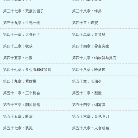
第三十七章：荒废的园子
第三十八章：蜂巢
第三十九章：生死一线
第四十章：蜂蜜
第四十一章：大哥死了
第四十二章：尝尝鲜
第四十三章：收获
第四十四章：异变突生
第四十五章：出洞
第四十六章：纳物符与灵石
第四十七章：食心虫和破禁鼠
第四十八章：嗜酒蜂
第四十九章：紫纹果
第五十章：叩仙令
第五十一章：三个机会
第五十二章：翻脸
第五十三章：阴沟翻船
第五十四章：烟雾弹
第五十五章：断后
第五十六章：又见飞刀
第五十七章：装死
第五十八章：人老成精