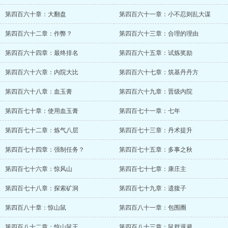
第四百六十章：大翻盘
第四百六十一章：小不忍则乱大谋
第四百六十二章：作弊？
第四百六十三章：合理的理由
第四百六十四章：最终排名
第四百六十五章：试炼奖励
第四百六十六章：内院大比
第四百六十七章：筑基丹丹方
第四百六十八章：血玉膏
第四百六十九章：晋级内院
第四百七十章：使用血玉膏
第四百七十一章：七年
第四百七十二章：炼气八层
第四百七十三章：丹术提升
第四百七十四章：强制任务？
第四百七十五章：多事之秋
第四百七十六章：惊风山
第四百七十七章：康庄主
第四百七十八章：探索矿洞
第四百七十九章：遗腹子
第四百八十章：惊山鼠
第四百八十一章：包围圈
第四百八十二章：惊山鼠王
第四百八十三章：鼠群退避