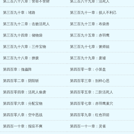
第三百八十八章：舍命不舍财
第三百八十九章：活死人
第三百九十章：堵路
第三百九十一章：损人不利己
第三百九十二章：击败活死人
第三百九十三章：布袋兽
第三百九十四章：储物袋
第三百九十五章：赤羽鹰
第三百九十六章：三件宝物
第三百九十七章：箫师姐
第三百九十八章：撩拨
第三百九十九章：废墟
第四百章：傀儡阵
第四百零一章：小算盘
第四百零二章：阴阳斩
第四百零三章：别样心思
第四百零四章：活死人偷袭
第四百零五章：二阶活死人
第四百零六章：分配宝物
第四百零七章：赤羽鹰巢穴
第四百零八章：空中恶战
第四百零九章：红色羽箭
第四百一十章：报应不爽
第四百一十一章：灵雀