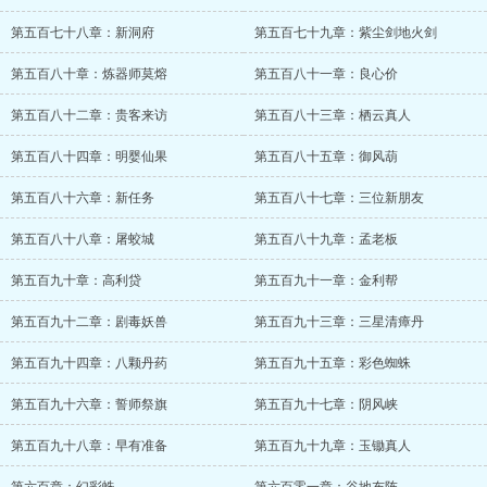
第五百七十八章：新洞府
第五百七十九章：紫尘剑地火剑
第五百八十章：炼器师莫熔
第五百八十一章：良心价
第五百八十二章：贵客来访
第五百八十三章：栖云真人
第五百八十四章：明婴仙果
第五百八十五章：御风葫
第五百八十六章：新任务
第五百八十七章：三位新朋友
第五百八十八章：屠蛟城
第五百八十九章：孟老板
第五百九十章：高利贷
第五百九十一章：金利帮
第五百九十二章：剧毒妖兽
第五百九十三章：三星清瘴丹
第五百九十四章：八颗丹药
第五百九十五章：彩色蜘蛛
第五百九十六章：誓师祭旗
第五百九十七章：阴风峡
第五百九十八章：早有准备
第五百九十九章：玉锄真人