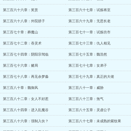
第三百六十六章：奖赏
第三百六十七章：试炼将至
第三百六十八章：外院骄子
第三百六十九章：无思长老
第三百七十章：葬魔山
第三百七十一章：试炼坊市
第三百七十二章：吞灵术
第三百七十三章：仇人相见
第三百七十四章：阴阳宗驾临
第三百七十五章：魏浩然
第三百七十六章：赌局
第三百七十七章：女弟子
第三百七十八章：再见余梦淼
第三百七十九章：真正的大佬
第三百八十章：魏御风
第三百八十一章：威胁
第三百八十二章：女人不好惹
第三百八十三章：煞气
第三百八十四章：进入乱魔谷
第三百八十五章：灵虚公子
第三百八十六章：强制入伙？
第三百八十七章：未成熟的紫纹果