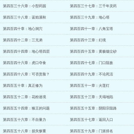
第四百三十六章：小型药园
第四百三十七章：三千年灵药
第四百三十八章：蓝焰溪秋
第四百三十九章：地心塔
第四百四十章：地心洞穴
第四百四十一章：八角宝塔
第四百四十二章：三兄弟
第四百四十三章：幻境
第四百四十四章：地心塔四层
第四百四十五章：黄极烟尘砂
第四百四十六章：虎口夺食
第四百四十七章：门口阻敌
第四百四十八章：可否赏脸？
第四百四十九章：不论死活
第四百五十章：真正修为
第四百五十一章：火莲灯
第四百五十二章：花粉迷境
第四百五十三章：天塌地陷
第四百五十四章：猴王的问题
第四百五十五章：阴阳宗阻路
第四百五十六章：不自量力
第四百五十七章：返回入口
第四百五十八章：损失惨重
第四百五十九章：门派排名