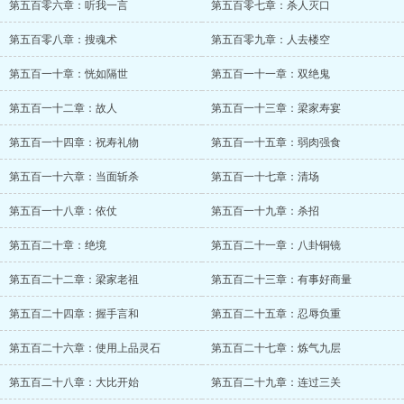
第五百零六章：听我一言
第五百零七章：杀人灭口
第五百零八章：搜魂术
第五百零九章：人去楼空
第五百一十章：恍如隔世
第五百一十一章：双绝鬼
第五百一十二章：故人
第五百一十三章：梁家寿宴
第五百一十四章：祝寿礼物
第五百一十五章：弱肉强食
第五百一十六章：当面斩杀
第五百一十七章：清场
第五百一十八章：依仗
第五百一十九章：杀招
第五百二十章：绝境
第五百二十一章：八卦铜镜
第五百二十二章：梁家老祖
第五百二十三章：有事好商量
第五百二十四章：握手言和
第五百二十五章：忍辱负重
第五百二十六章：使用上品灵石
第五百二十七章：炼气九层
第五百二十八章：大比开始
第五百二十九章：连过三关