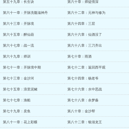
第五十九章：长生诀
第六十章：师徒情深
第六十一章：开脉洗髓滋神丹
第六十二章：元神与修为
第六十三章：开脉境
第六十四章：三层
第六十五章：醉仙葫
第六十六章：仙酒没了
第六十七章：战一流
第六十八章：三刀齐出
第六十九章：师训
第七十章：雨酒
第七十一章：开脉境中期
第七十二章：返回西平观
第七十三章：金沙河
第七十四章：杨老爷
第七十五章：浪里泥鳅
第七十六章：水中恶战
第七十七章：渔船
第七十八章：余梦淼
第七十九章：卖鱼
第八十章：金沙帮
第八十一章：花上彩蝶
第八十二章：银须龙王