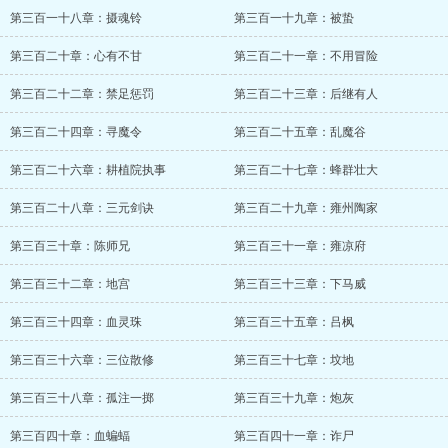
第三百一十八章：摄魂铃
第三百一十九章：被蛰
第三百二十章：心有不甘
第三百二十一章：不用冒险
第三百二十二章：禁足惩罚
第三百二十三章：后继有人
第三百二十四章：寻魔令
第三百二十五章：乱魔谷
第三百二十六章：耕植院执事
第三百二十七章：蜂群壮大
第三百二十八章：三元剑诀
第三百二十九章：雍州陶家
第三百三十章：陈师兄
第三百三十一章：雍凉府
第三百三十二章：地宫
第三百三十三章：下马威
第三百三十四章：血灵珠
第三百三十五章：吕枫
第三百三十六章：三位散修
第三百三十七章：坟地
第三百三十八章：孤注一掷
第三百三十九章：炮灰
第三百四十章：血蝙蝠
第三百四十一章：诈尸