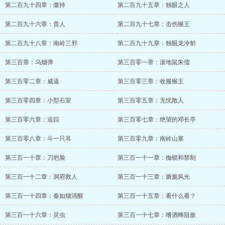
第二百九十四章：僵持
第二百九十五章：独眼之人
第二百九十六章：贵人
第二百九十七章：击伤猴王
第二百九十八章：南岭三邪
第二百九十九章：独眼龙冷郁
第三百章：乌烟弹
第三百零一章：滚地鼠朱儒
第三百零二章：威逼
第三百零三章：收服猴王
第三百零四章：小型石室
第三百零五章：无忧散人
第三百零六章：追踪
第三百零七章：绝望的邓长亭
第三百零八章：斗一只耳
第三百零九章：南岭山寨
第三百一十章：刀疤脸
第三百一十一章：枷锁和禁制
第三百一十二章：洞府救人
第三百一十三章：旖旎风光
第三百一十四章：秦如烟清醒
第三百一十五章：看什么看？
第三百一十六章：灵虫
第三百一十七章：嗜酒蜂阻敌