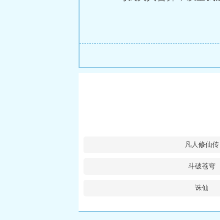
凡人修仙传
斗破苍穹
诛仙