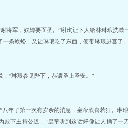
谢将军，奴婢要面圣。”谢珣让下人给林琳琅洗漱
了一条蜈蚣，又让琳琅吃了东西，便带琳琅进宫了
：“琳琅参见陛下，恭请圣上圣安。”
”八年了第一次有岁余的消息，皇帝欣喜若狂。琳琅
为殿下主持公道。”皇帝听到这话好像让人捅了一