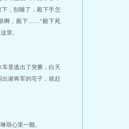
殿下，别睡了，殿下手怎
琅啊，殿下……”殿下死
在这里。
水车里逃出了突厥，白天
问出谢将军的宅子，就赶
的琳琅心里一颤。