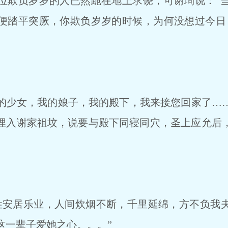
位欺负岁岁的人已然跪在地上求饶，可谢珣说：“
便踏平突厥，你欺负岁岁的时候，为何没想过今日
少女，我的娘子，我的殿下，我来接您回家了…
埋入谢家祖坟，说要与殿下同寝同穴，圣上应允后
安居乐业，人间炊烟不断，千里延绵，方不负我
这一辈子爱她之心。。。”