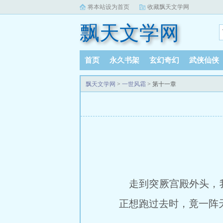
将本站设为首页
收藏飘天文学网
飘天文学网
首页
永久书架
玄幻奇幻
武侠仙侠
飘天文学网
>
一世风霜
> 第十一章
走到突厥宫殿外头，我
正想跑过去时，竟一阵