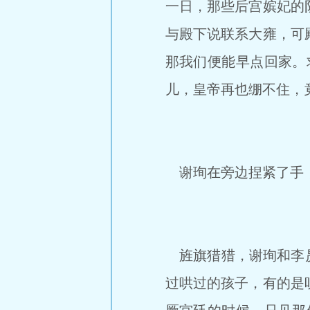
一日，那些后宫嫔妃的
与殿下说联系大雍，可
那我们便能早点回家。
儿，皇帝再也绷不住，
谢珣在旁边捏紧了手，
旌旗猎猎，谢珣和李昃
过哄过的孩子，有的是