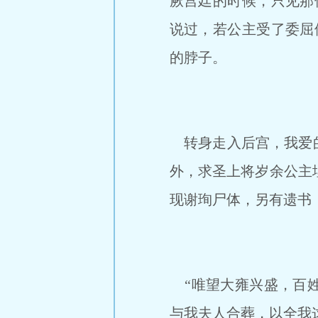
厥宫廷的时候，只见那
说过，若公主受了委屈
的脖子。
转身走入后宫，我爱的
外，求圣上将岁余公主
现谢珣尸体，另有遗书
“唯望大雍兴盛，百姓
与我夫人合葬，以全我