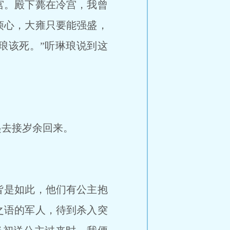
宫。殿下薨在冷宫，我曾
烦心，大雍只要能强盛，
琅该死。”听琳琅说到这
去接岁余回来。
皆是如此，他们有公主抱
之语的军人，待到杀入突