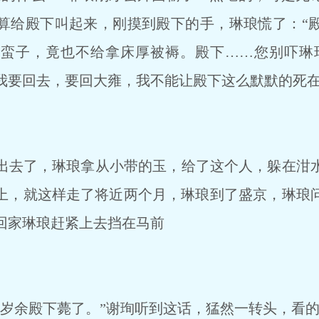
算给殿下叫起来，刚摸到殿下的手，琳琅慌了：“
蛮子，竟也不给拿床厚被褥。殿下……您别吓琳
我要回去，要回大雍，我不能让殿下这么默默的死
去了，琳琅拿从小带的玉，给了这个人，躲在泔
上，就这样走了将近两个月，琳琅到了盛京，琳琅
回家琳琅赶紧上去挡在马前
岁余殿下薨了。”谢珣听到这话，猛然一转头，看