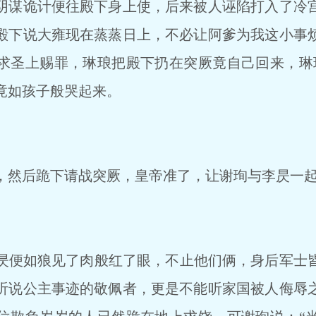
阴谋诡计便往殿下身上使，后来被人诬陷打入了冷
殿下说大雍现在蒸蒸日上，不必让阿爹为我这小事
求圣上赐罪，琳琅把殿下扔在突厥竟自己回来，琳
竟如孩子般哭起来。
然后跪下请战突厥，皇帝准了，让谢珣与李昃一起
便如狼见了肉般红了眼，不止他们俩，身后军士
听说公主事迹的敬佩者，更是不能听家国被人侮辱