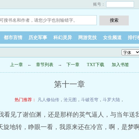
账号：
都市言情
历史军事
科幻灵异
网游竞技
女生频道
排行
上一章
←
章节列表
→
下一章
TXT下载
加入书签
第十一章
热门推荐：
凡人修仙传
，
沧元图
，
斗破苍穹
，
斗罗大陆
，
看见了谢伯渊，还是那样的英气逼人，与当年送
天旋地转，睁眼一看，我原来还在冷宫，啊，是梦