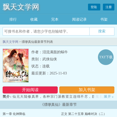
飘天文学网
登陆
注册
排行
收藏
完本
阅读记录
书架
飘天文学网
> 缥缈真仙最新章节列表
作者：泪流满面的蜗牛
TXT下载
类别：武侠仙侠
状态：连载
最后更新：2025-11-03
开始阅读
加入书架
简介:
仙元大陆修真界，各种宗门派教竖立连绵不尽，群魔乱舞。玄
展开
»
元宗，道宗的一个势微宗门，遭受无数白眼与嘲笑的打杂小厮捧起无
《缥缈真仙》最新章节
字天书，抬头望着浩瀚星域，眼里尽是迷茫，何为仙？...
第一章 化神降临
正文 第二十五章 巅峰对决（二）