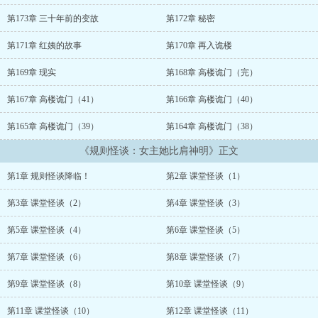
学，虎视眈眈的看着他们闯关者。其中！一位诡异的眼珠喷飞，粘在
方钰的衣衫，它挣扎着向前：“把眼睛还给我！”老师的指尖摩挲过方
第173章 三十年前的变故
第172章 秘密
钰的脖颈， “真是美味啊……”副本二：血夜罗德斯玫瑰小巷的更
名，四位玫瑰小姐的惨死，奇怪的骷髅人，无数的雾影，甚至还有与
第171章 红姨的故事
第170章 再入诡楼
方钰长得一模一样的男人！ 在雨夜中，找到真正的玫瑰！你猜玫瑰
在哪？③回不去的家客厅的灰白小孩报纸，木雕店里的越来越有人形
第169章 现实
第168章 高楼诡门（完）
的假人，它们有什么秘密？ 我的家在哪？谁又是我真正的父母？④
第167章 高楼诡门（41）
第166章 高楼诡门（40）
天音中学回忆录（略长，进行中）暂定副本：无罪之证书中人高楼诡
门...
第165章 高楼诡门（39）
第164章 高楼诡门（38）
《规则怪谈：女主她比肩神明》正文
第1章 规则怪谈降临！
第2章 课堂怪谈（1）
第3章 课堂怪谈（2）
第4章 课堂怪谈（3）
第5章 课堂怪谈（4）
第6章 课堂怪谈（5）
第7章 课堂怪谈（6）
第8章 课堂怪谈（7）
第9章 课堂怪谈（8）
第10章 课堂怪谈（9）
第11章 课堂怪谈（10）
第12章 课堂怪谈（11）