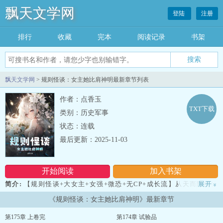
飘天文学网
登陆
注册
排行
收藏
完本
阅读记录
书架
飘天文学网
> 规则怪谈：女主她比肩神明最新章节列表
作者：点香玉
TXT下载
类别：历史军事
状态：连载
最后更新：2025-11-03
开始阅读
加入书架
简介:
【规则怪谈+大女主+女强+微恐+无CP+成长流】从天而降的怪
展开
»
谈，让整个蓝星发生了骤变，他们被卷入到怪谈的世界里，觉醒出超
《规则怪谈：女主她比肩神明》最新章节
然的天赋。 方钰凭借独特的天赋【万生】，在这个诡异的世界里崭
露头角！她即是万物！ 副本一：课堂怪谈半人半 “鬼”的老师跟同
第175章 上卷完
第174章 试验品