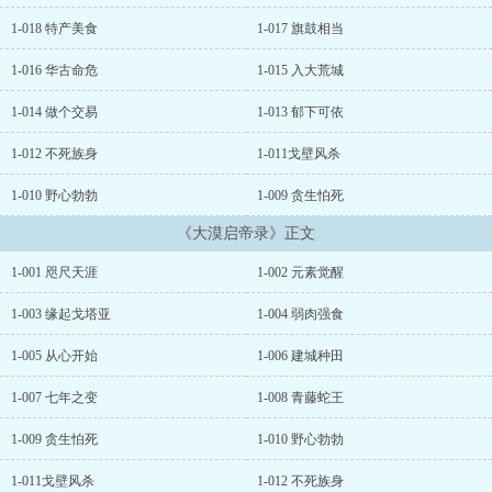
1-018 特产美食
1-017 旗鼓相当
1-016 华古命危
1-015 入大荒城
1-014 做个交易
1-013 郁下可依
1-012 不死族身
1-011戈壁风杀
1-010 野心勃勃
1-009 贪生怕死
《大漠启帝录》正文
1-001 咫尺天涯
1-002 元素觉醒
1-003 缘起戈塔亚
1-004 弱肉强食
1-005 从心开始
1-006 建城种田
1-007 七年之变
1-008 青藤蛇王
1-009 贪生怕死
1-010 野心勃勃
1-011戈壁风杀
1-012 不死族身