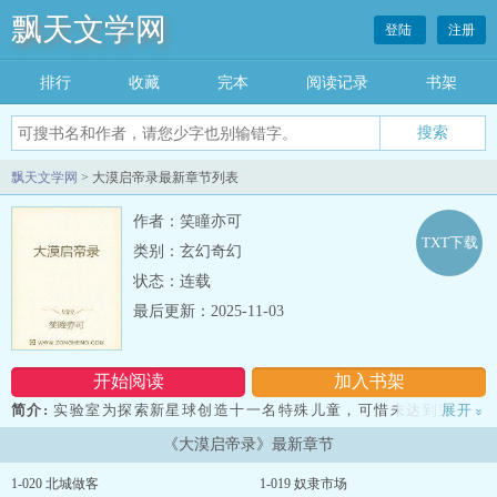
飘天文学网
登陆
注册
排行
收藏
完本
阅读记录
书架
飘天文学网
> 大漠启帝录最新章节列表
作者：笑瞳亦可
TXT下载
类别：玄幻奇幻
状态：连载
最后更新：2025-11-03
开始阅读
加入书架
简介:
实验室为探索新星球创造十一名特殊儿童，可惜未达到完美。
展开
»
孩子们在即将被销毁时逃离空中堡垒，分散落在原始奴隶制的亚泽沃
《大漠启帝录》最新章节
大陆。 所有人想重新聚在一起，但十年过去每个人成长环境、身份
各不相同。 他们还能保持本心，相依为命吗？...
1-020 北城做客
1-019 奴隶市场