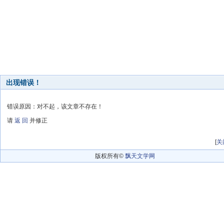
出现错误！
错误原因：对不起，该文章不存在！
请
返 回
并修正
[
关
版权所有©
飘天文学网