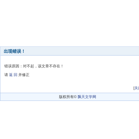
出现错误！
错误原因：对不起，该文章不存在！
请
返 回
并修正
[
关
版权所有©
飘天文学网