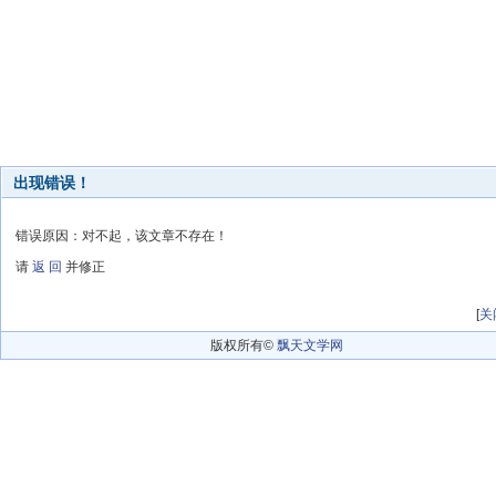
出现错误！
错误原因：对不起，该文章不存在！
请
返 回
并修正
[
关
版权所有©
飘天文学网