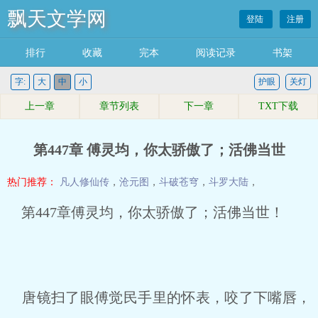
飘天文学网
登陆
注册
排行
收藏
完本
阅读记录
书架
字:
大
中
小
护眼
关灯
上一章
章节列表
下一章
TXT下载
第447章 傅灵均，你太骄傲了；活佛当世
热门推荐：
凡人修仙传
，
沧元图
，
斗破苍穹
，
斗罗大陆
，
第447章傅灵均，你太骄傲了；活佛当世！
唐镜扫了眼傅觉民手里的怀表，咬了下嘴唇，