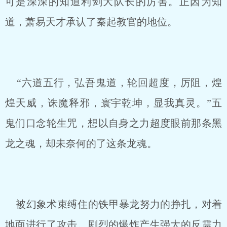
可是深深的知道利剑大队长的厉害。正因为知
道，萧易天才承认了秦起教官的地位。
“六道五行，弘吾鬼道，轮回超度，厉阻，煌
煌天威，诛魔释邪，寰宇乾坤，显我真灵。”五
鬼们口念轮生咒，想以自身之力超度眼前那条黑
龙之魂，却未奈何的了这条龙魂。
被幻象术束缚住的铁甲暴龙努力的挣扎，对着
地面进行了攻击。剧烈的爆炸产生强大的反震力