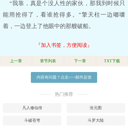
“我靠，真是个没人性的家伙，那我到时候只
能用抢得了，看谁抢得多。”擎天柱一边嘟囔
着，一边登上了他眼中的那艘破船。
『加入书签，方便阅读』
上一章
章节列表
下一章
TXT下载
内容有问题？点击>>>邮件反馈
热门推荐
凡人修仙传
沧元图
斗破苍穹
斗罗大陆