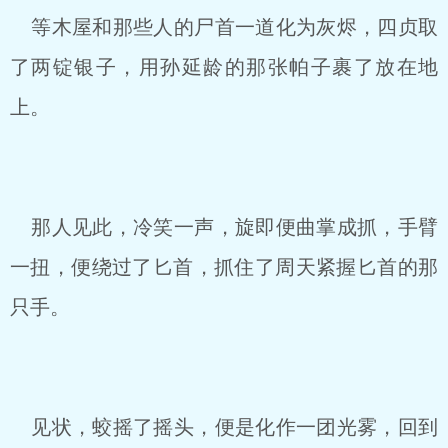
等木屋和那些人的尸首一道化为灰烬，四贞取
了两锭银子，用孙延龄的那张帕子裹了放在地
上。
那人见此，冷笑一声，旋即便曲掌成抓，手臂
一扭，便绕过了匕首，抓住了周天紧握匕首的那
只手。
见状，蛟摇了摇头，便是化作一团光雾，回到