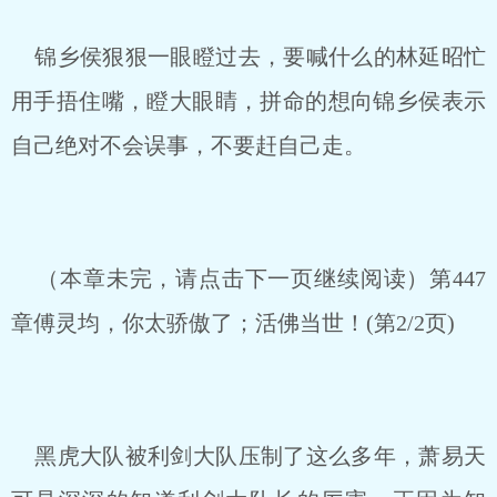
锦乡侯狠狠一眼瞪过去，要喊什么的林延昭忙
用手捂住嘴，瞪大眼睛，拼命的想向锦乡侯表示
自己绝对不会误事，不要赶自己走。
（本章未完，请点击下一页继续阅读）第447
章傅灵均，你太骄傲了；活佛当世！(第2/2页)
黑虎大队被利剑大队压制了这么多年，萧易天