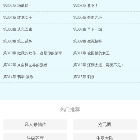
第302章 稳赢局
第303章 拿下！
第304章 红龙女王
第305章 鲜血之环
第306章 遗忘回廊
第307章 再下一城
第308章 第三试炼
第309章 生死抉择
第310章 做我的奴仆，这是你的荣幸
第311章 被囚禁的女王
第312章 来自异世界的强者
第313章 江湖太远，再见不见！
第314章 翡翠·晨歌
第315章 刺杀
热门推荐
凡人修仙传
沧元图
斗破苍穹
斗罗大陆