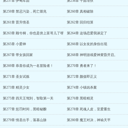
第257章 伊甸军团
第258章 十面埋伏
第259章 禁忌污染，死亡噩兆
第260章 真相破除
第261章 晋升情圣
第262章 回归结算
第263章 顾兮桐，你也是傍上富哥儿了呀
第264章 这场恋爱我谈定了
第265章 小爱神
第266章 以女友的身份出现
第267章 带女孩回家
第268章 神明游戏爱神黄昏开启。
第269章 恭喜你成为一名冒险者！
第270章 勇者来了！
第271章 圣女试炼
第272章 颜值即正义
第273章 精灵少女
第274章 小镇凶杀案
第275章 四天王驾到，智取第一关
第276章 黑暗精灵
第277章 惩罚时间，黑暗秘酿
第278章 死魂人皮，至爱重生
第279章 情圣出手，落基山脉
第280章 魔王对决，神谕天平