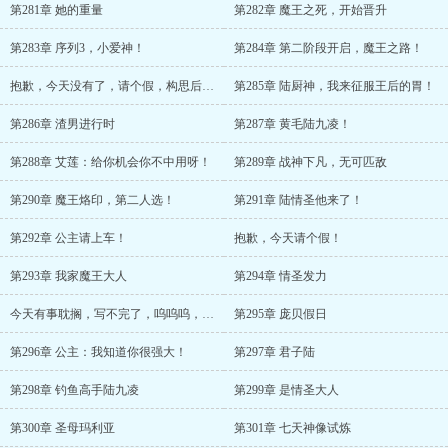
第281章 她的重量
第282章 魔王之死，开始晋升
第283章 序列3，小爱神！
第284章 第二阶段开启，魔王之路！
抱歉，今天没有了，请个假，构思后续剧情！
第285章 陆厨神，我来征服王后的胃！
第286章 渣男进行时
第287章 黄毛陆九凌！
第288章 艾莲：给你机会你不中用呀！
第289章 战神下凡，无可匹敌
第290章 魔王烙印，第二人选！
第291章 陆情圣他来了！
第292章 公主请上车！
抱歉，今天请个假！
第293章 我家魔王大人
第294章 情圣发力
今天有事耽搁，写不完了，呜呜呜，只能请个
第295章 庞贝假日
第296章 公主：我知道你很强大！
第297章 君子陆
第298章 钓鱼高手陆九凌
第299章 是情圣大人
第300章 圣母玛利亚
第301章 七天神像试炼