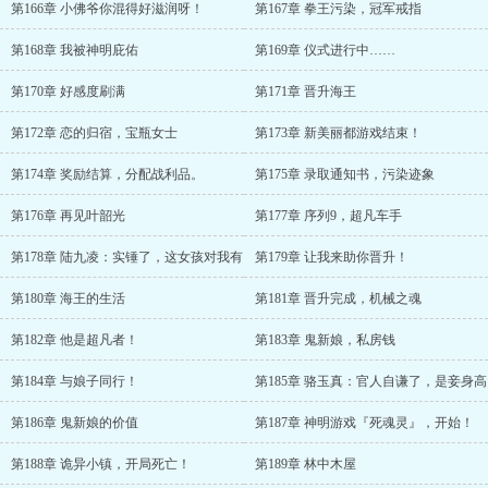
第166章 小佛爷你混得好滋润呀！
第167章 拳王污染，冠军戒指
第168章 我被神明庇佑
第169章 仪式进行中……
第170章 好感度刷满
第171章 晋升海王
第172章 恋的归宿，宝瓶女士
第173章 新美丽都游戏结束！
第174章 奖励结算，分配战利品。
第175章 录取通知书，污染迹象
第176章 再见叶韶光
第177章 序列9，超凡车手
第178章 陆九凌：实锤了，这女孩对我有
第179章 让我来助你晋升！
第180章 海王的生活
第181章 晋升完成，机械之魂
第182章 他是超凡者！
第183章 鬼新娘，私房钱
第184章 与娘子同行！
第185章 骆玉真：官人自谦了，是妾身高
第186章 鬼新娘的价值
第187章 神明游戏『死魂灵』，开始！
第188章 诡异小镇，开局死亡！
第189章 林中木屋