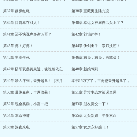
第37章 姻缘红绳
第38章 宝藏男生陆九凌！
第39章 目前幸存31人！
第40章 幸运女神尿自己头上了？
第41章 还不快说声多谢69哥？
第42章 剥‘囍\’字！
第43章 疼！好疼！
第44章 佛剑出手，宗师技艺！
第45章 主宰生死
第46章 减员，减员，再减员！
第47章 阴阳双盏黄泉近，魂魄相依忘川行
第48章 新娘驾到！
第49章 踏入序列，晋升超凡！（求月票）
本书15万字了，主角也晋升超凡了，可以看
第50章 最终赢家，丰厚收获！
第51章 异常事态对策调查局
第52章 现金奖励，小富一把
第53章 朋友费交一下！
第54章 本命神迹
第55章 无头新娘，午夜索命
第56章 深夜来电
第57章 女房东好感+1！