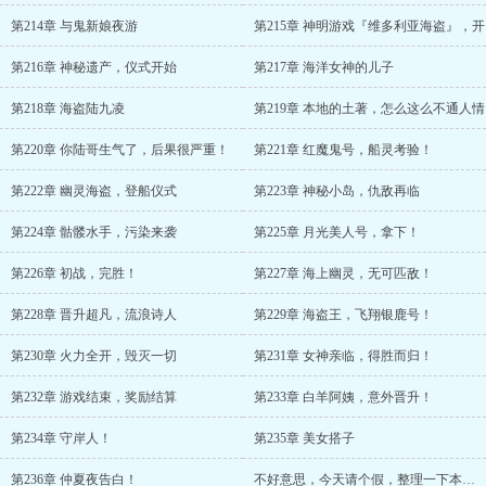
第214章 与鬼新娘夜游
第215章 神明游戏『维多利亚海盗』，开
第216章 神秘遗产，仪式开始
第217章 海洋女神的儿子
第218章 海盗陆九凌
第219章 本地的土著，怎么这么不通人情
第220章 你陆哥生气了，后果很严重！
第221章 红魔鬼号，船灵考验！
第222章 幽灵海盗，登船仪式
第223章 神秘小岛，仇敌再临
第224章 骷髅水手，污染来袭
第225章 月光美人号，拿下！
第226章 初战，完胜！
第227章 海上幽灵，无可匹敌！
第228章 晋升超凡，流浪诗人
第229章 海盗王，飞翔银鹿号！
第230章 火力全开，毁灭一切
第231章 女神亲临，得胜而归！
第232章 游戏结束，奖励结算
第233章 白羊阿姨，意外晋升！
第234章 守岸人！
第235章 美女搭子
第236章 仲夏夜告白！
不好意思，今天请个假，整理一下本卷提纲！