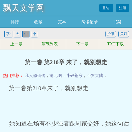
飘天文学网
登陆
注册
排行
收藏
完本
阅读记录
书架
字:
大
中
小
护眼
关灯
上一章
章节列表
下一章
TXT下载
第一卷 第210章 来了，就别想走
热门推荐：
凡人修仙传
，
沧元图
，
斗破苍穹
，
斗罗大陆
，
第一卷第210章来了，就别想走
她知道在场有不少强者跟周家交好，她这句话