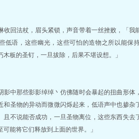
收回法杖，眉头紧锁，声音带着一丝挫败，「我
些低语，这些幽光，这些可怕的造物之所以能保
朽木板的圣钉，一旦拔除，后果不堪设想。」
影中那些影影绰绰丶仿佛随时会暴起的扭曲形体
近和圣物的异动而微微闪烁起来，低语声中也掺杂
。且不说能否成功，一旦圣物离位，这些东西失去
至可能将它们释放到上面的世界。」