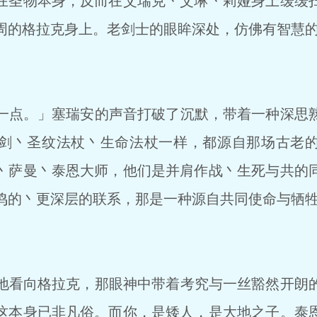
在圣物本身，反而在艾瑞克丶艾琳丶莉娅身上缓缓
周的格拉克身上。老剑士的眼眸深处，仿佛有智慧
点。」塞瑞安的声音打破了沉默，带着一种深思
剑丶圣纹法杖丶生命法杖一样，都源自那场古老
丶萨曼丶泰恩大师，他们是并肩作战丶生死与共的
鸣的丶更深层的联系，那是一种源自共同使命与牺
看向格拉克，那眼神中带着考究与一丝豁然开朗
这本身已非凡俗。而你，是矮人，是大地之子。泰