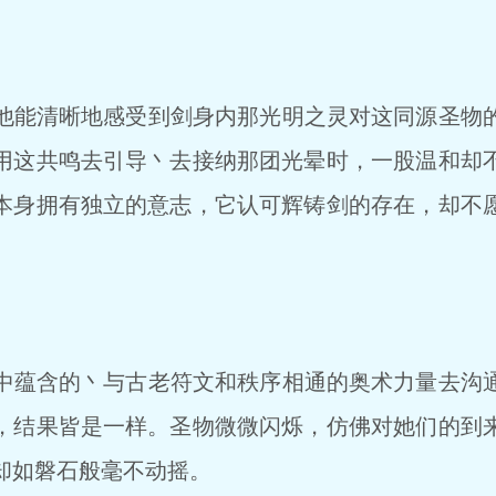
能清晰地感受到剑身内那光明之灵对这同源圣物
用这共鸣去引导丶去接纳那团光晕时，一股温和却
本身拥有独立的意志，它认可辉铸剑的存在，却不
蕴含的丶与古老符文和秩序相通的奥术力量去沟
，结果皆是一样。圣物微微闪烁，仿佛对她们的到
却如磐石般毫不动摇。