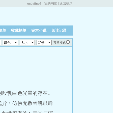
undefined
我的书架
|
退出登录
榜单
收藏榜单
完本小说
阅读记录
夜间模式
明般乳白色光晕的存在。
诡异丶仿佛无数幽魂眼眸