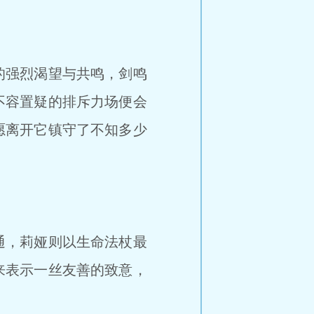
的强烈渴望与共鸣，剑鸣
不容置疑的排斥力场便会
愿离开它镇守了不知多少
通，莉娅则以生命法杖最
来表示一丝友善的致意，