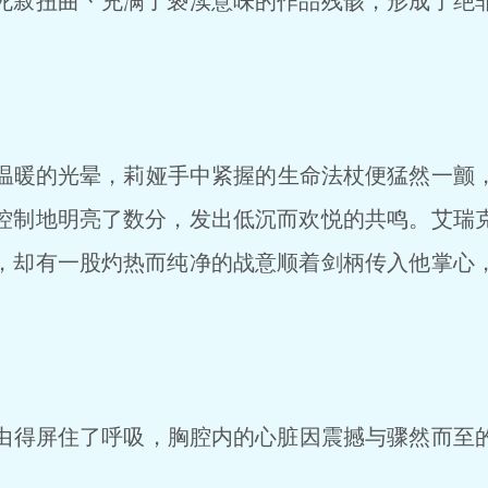
死寂扭曲丶充满了亵渎意味的作品残骸，形成了绝
暖的光晕，莉娅手中紧握的生命法杖便猛然一颤
控制地明亮了数分，发出低沉而欢悦的共鸣。艾瑞
，却有一股灼热而纯净的战意顺着剑柄传入他掌心
得屏住了呼吸，胸腔内的心脏因震撼与骤然而至
。