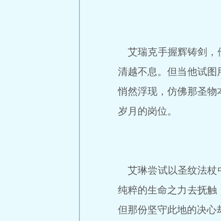
艾瑞克手握辉铸剑，他
清越不息。但当他试图
悄然浮现，仿佛那圣物
岁月的岗位。
艾琳尝试以圣纹法杖中
纯粹的生命之力去抚触
但那份坚守此地的决心