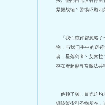
头。他的目光没有停留
紧握战锤丶警惕环顾四
「我们或许都忽略了一
物，与我们手中的辉铸
者，星落剑者丶艾索拉
存在着超越寻常魔法共
他顿了顿，目光灼灼地
铜镜能指引圣物所在，