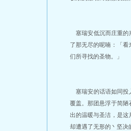
塞瑞安低沉而庄重的声
了那无尽的呢喃：「看
们所寻找的圣物。」
塞瑞安的话语如同投入
覆盖。那团悬浮于简陋
出的温暖与圣洁，是这
却遭遇了无形的丶坚决