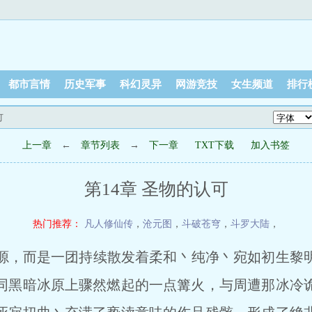
都市言情
历史军事
科幻灵异
网游竞技
女生频道
排行
可
上一章
←
章节列表
→
下一章
TXT下载
加入书签
第14章 圣物的认可
热门推荐：
凡人修仙传
，
沧元图
，
斗破苍穹
，
斗罗大陆
，
，而是一团持续散发着柔和丶纯净丶宛如初生黎
同黑暗冰原上骤然燃起的一点篝火，与周遭那冰冷