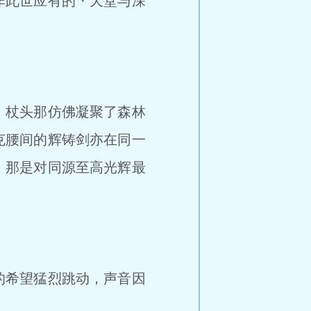
非此世应有的丶天堂与深
，杖头那仿佛凝聚了森林
克腰间的辉铸剑亦在同一
，那是对同源至高光辉最
的希望猛烈跳动，声音因