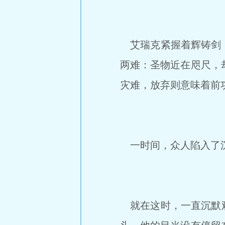
艾瑞克紧握着辉铸剑，
两难：圣物近在咫尺，
灾难，放弃则意味着前
一时间，众人陷入了沉
就在这时，一直沉默观