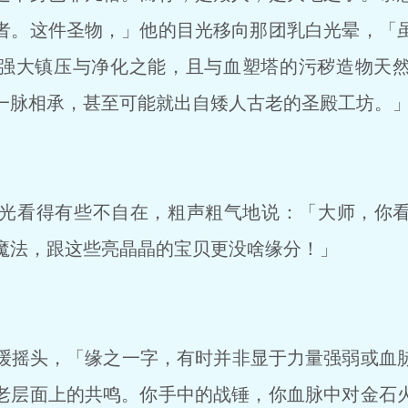
者。这件圣物，」他的目光移向那团乳白光晕，「
强大镇压与净化之能，且与血塑塔的污秽造物天
一脉相承，甚至可能就出自矮人古老的圣殿工坊。
光看得有些不自在，粗声粗气地说：「大师，你看
魔法，跟这些亮晶晶的宝贝更没啥缘分！」
摇头，「缘之一字，有时并非显于力量强弱或血
老层面上的共鸣。你手中的战锤，你血脉中对金石