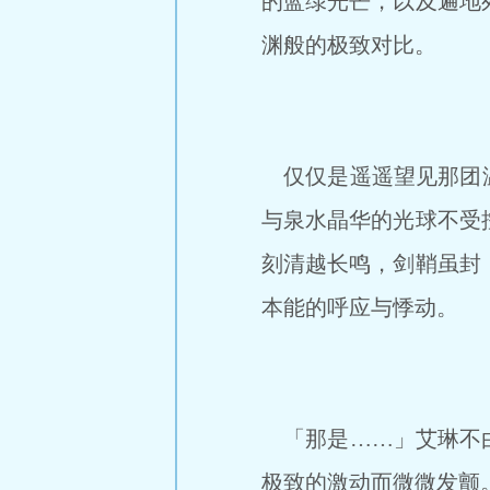
的蓝绿光芒，以及遍地
渊般的极致对比。
仅仅是遥遥望见那团温
与泉水晶华的光球不受
刻清越长鸣，剑鞘虽封
本能的呼应与悸动。
「那是……」艾琳不由
极致的激动而微微发颤