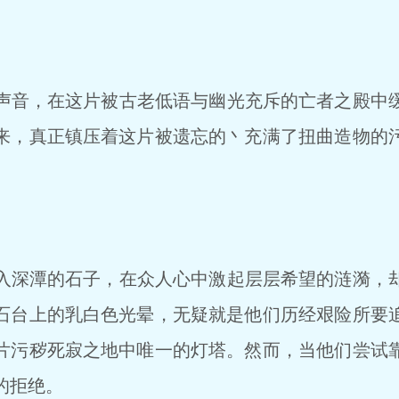
音，在这片被古老低语与幽光充斥的亡者之殿中
来，真正镇压着这片被遗忘的丶充满了扭曲造物的
深潭的石子，在众人心中激起层层希望的涟漪，
石台上的乳白色光晕，无疑就是他们历经艰险所要
片污秽死寂之地中唯一的灯塔。然而，当他们尝试
的拒绝。