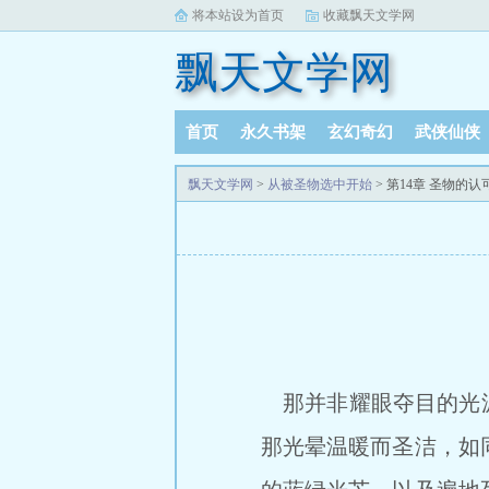
将本站设为首页
收藏飘天文学网
飘天文学网
首页
永久书架
玄幻奇幻
武侠仙侠
飘天文学网
>
从被圣物选中开始
> 第14章 圣物的认
那并非耀眼夺目的光源
那光晕温暖而圣洁，如