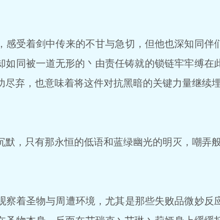
感受着剑中传来的不甘与急切，但他也深知同伴
却如同被一道无形的丶由责任铸就的锁链牢牢缚在
功尽弃，也意味着将这件对抗黑暗的关键力量继续
默，只有那永恒的低语和蓝绿幽光的明灭，嘲弄般
察着圣物与周遭环境，尤其是那些失败品微妙反