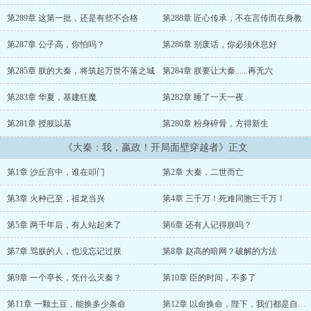
第289章 这第一批，还是有些不合格
第288章 匠心传承，不在言传而在身教
第287章 公子高，你怕吗？
第286章 别废话，你必须休息好
第285章 朕的大秦，将筑起万世不落之城
第284章 朕要让大秦......再无六
第283章 华夏，基建狂魔
第282章 睡了一天一夜
第281章 授朕以基
第280章 粉身碎骨，方得新生
《大秦：我，嬴政！开局面壁穿越者》正文
第1章 沙丘宫中，谁在叩门
第2章 大秦，二世而亡
第3章 火种已至，祖龙当兴
第4章 三千万！死难同胞三千万！
第5章 两千年后，有人站起来了
第6章 还有人记得朕吗？
第7章 骂朕的人，也没忘记过朕
第8章 赵高的暗网？破解的方法
第9章 一个亭长，凭什么灭秦？
第10章 臣的时间，不多了
第11章 一颗土豆，能换多少条命
第12章 以命换命，陛下，我们都是自愿的