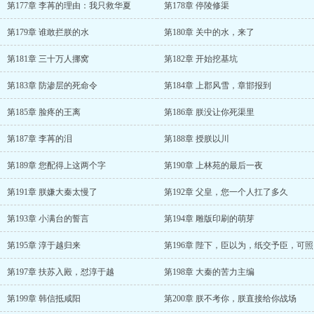
第177章 李苒的理由：我只救华夏
第178章 停陵修渠
第179章 谁敢拦朕的水
第180章 关中的水，来了
第181章 三十万人挪窝
第182章 开始挖基坑
第183章 防渗层的死命令
第184章 上郡风雪，章邯报到
第185章 脸疼的王离
第186章 朕没让你死渠里
第187章 李苒的泪
第188章 授朕以川
第189章 您配得上这两个字
第190章 上林苑的最后一夜
第191章 朕嫌大秦太慢了
第192章 父皇，您一个人扛了多久
第193章 小满台的誓言
第194章 雕版印刷的萌芽
第195章 淳于越归来
第196章 陛下，臣以为，纸交予臣，可照
第197章 扶苏入殿，怼淳于越
第198章 大秦的苦力主编
第199章 韩信抵咸阳
第200章 朕不考你，朕直接给你战场