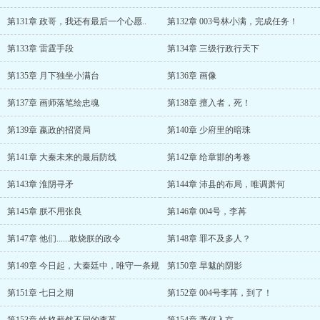
第131章 政哥，我还有最后一个心愿..
第132章 003号林小满，完成任务！
第133章 雷霆手段
第134章 三级行政行天下
第135章 月下独坐小满台
第136章 画像
第137章 画师落笔绘忠魂
第138章 擅入者，死！
第139章 嬴政的招贤局
第140章 少府里的暗珠
第141章 大秦未来的最后防线
第142章 给章邯的考卷
第143章 淮阴寻矛
第144章 沛县的布局，唯调萧何
第145章 朕不用张良
第146章 004号，李苒
第147章 他们......敢烧朕的政令
第148章 罪不及多人？
第149章 今日起，大秦廷中，唯守一条规
第150章 旱魃的阴影
第151章 七日之期
第152章 004号李苒，到了！