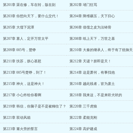
第201章 渠在修，车在转，版在刻
第202章 堵门狂骂
第203章 你想向天下，要什么交代！
第204章 降维碾压，天下归心
第205章 大儒下泥潭
第206章 借儒之皮为法铸骨
第207章 寡人，定开万世太平
第208章 纸上天下，万世之基
第209章 005号，楚铮
第210章 大秦的继承人，终于有了统御天
第211章 扶苏，朕心甚慰
第212章 天谴？朕即是天！
第213章 005号楚铮，到了！
第214章 这是萧何，有事找他
第215章 神火，这是神火！
第216章 越此线者，皆为废土
第217章 小心炸给你看啊
第218章 我来这，不是来听犬吠的
第219章 韩信，你脑子是不是被糊住了？
第220章 三千虎狼
第221章 双动风箱
第222章 柔能克刚
第223章 篝火旁的誓言
第224章 高炉建成