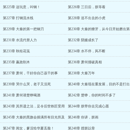
第225章 这玩意，叫钢！
第226章 三日后，朕等着
第227章 打钢流水线
第228章 送不出去的小虎
第229章 大秦的第一把钢刃
第230章 大秦的獠牙，从今日开始磨出第
第231章 水流代替人力
第232章 阴嫚成长了
第233章 秋桂花笺
第234章 水不停，风不断
第235章 嬴政削木
第236章 萧何撞破真相
第237章 萧何，干好你自己该干的事
第238章 大秦万年
第239章 哭什么哭，老子又没死
第240章 大秦现在重发展，目的不是打出
第241章 萧何请楚铮喝酒
第242章 楚铮，你的时间不多了
第243章 其所遗之法，足令后世铁匠受用
第244章 朕带你去完成心愿
第245章 大秦的黑旗会插满所有目光所及
第246章 你讲，朕画
第247章 闺女，爹没给华夏丢脸！
第248章 授朕以骨