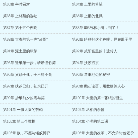
第83章 午时召对
第84章 土里的希望
第85章 上林苑的选址
第86章 上郡的北风
第87章 第十五个夜晚
第88章 003号林小满，到了！
第89章 大秦的第一声“政哥”
第90章 给朕把这个称呼，烂在肚子里！
第91章 泥土里的绿芽
第92章 咸阳宫里的非遗传人
第93章 造纸第一步，斩断旧竹简
第94章 扶苏抵京
第95章 父赐子死，子不得不死
第96章 造纸池边的秘密
第97章 扶苏已归，初窍已开
第98章 抛却论语，用数据算人心
第99章 抄纸前夕的痛与笑
第100章 大秦的第一张纸的诞生
第101章 一服大秦的苦药
第102章 丞相的杀器
第103章 第三个数据
第104章 小满的第二课
第105章 朕，不愿与蝼蚁博弈
第106章 大秦的改革，不允许讨价还价