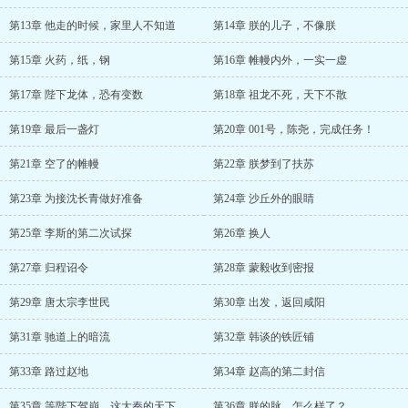
第13章 他走的时候，家里人不知道
第14章 朕的儿子，不像朕
第15章 火药，纸，钢
第16章 帷幔内外，一实一虚
第17章 陛下龙体，恐有变数
第18章 祖龙不死，天下不散
第19章 最后一盏灯
第20章 001号，陈尧，完成任务！
第21章 空了的帷幔
第22章 朕梦到了扶苏
第23章 为接沈长青做好准备
第24章 沙丘外的眼睛
第25章 李斯的第二次试探
第26章 换人
第27章 归程诏令
第28章 蒙毅收到密报
第29章 唐太宗李世民
第30章 出发，返回咸阳
第31章 驰道上的暗流
第32章 韩谈的铁匠铺
第33章 路过赵地
第34章 赵高的第二封信
第35章 等陛下驾崩，这大秦的天下，就是
第36章 朕的脉，怎么样了？