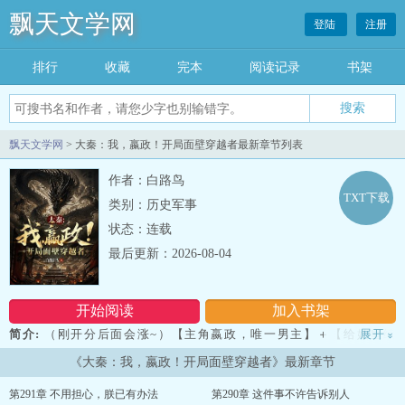
飘天文学网
登陆
注册
排行
收藏
完本
阅读记录
书架
飘天文学网
> 大秦：我，嬴政！开局面壁穿越者最新章节列表
作者：白路鸟
TXT下载
类别：历史军事
状态：连载
最后更新：2026-08-04
开始阅读
加入书架
简介:
（刚开分后面会涨~）【主角嬴政，唯一男主】＋【给始皇续
展开
»
命】这不是一个人的穿越，而是一个文明的冲锋。华夏历四七三六
《大秦：我，嬴政！开局面壁穿越者》最新章节
年，华夏危在旦夕。唯一的生机，是点燃两千年前的那唯一火种——
始皇帝，嬴政！…--大秦：我，嬴政！开局面壁穿越者...
第291章 不用担心，朕已有办法
第290章 这件事不许告诉别人