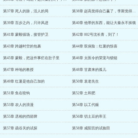
第37章 死人的脉，活人的局
第38章 赵高觉得自己赢了，李斯觉得他蠢
第39章 百步之内，只许风进
第40章 他带的东西，能让大秦永不挨饿
第41章 蒙毅镇场，接管护卫
第42章 002号沈长青，到了！
第43章 跨越时空的包裹
第44章 双保险：红薯的惊喜
第45章 蒙毅，把这件事烂在肚子里
第46章 太医令的荣宠与锁链
第47章 种地的教授
第48章 甘肃来的孤儿
第49章 红薯是他自己加的
第50章 袁老先生
第51章 鱼在咬钩
第52章 土和肥
第53章 农人的浪漫
第54章 以工代赈
第55章 丞相的挡箭牌
第56章 切土豆的帝王
第57章 函谷关的试探
第58章 咸阳宫的试验田