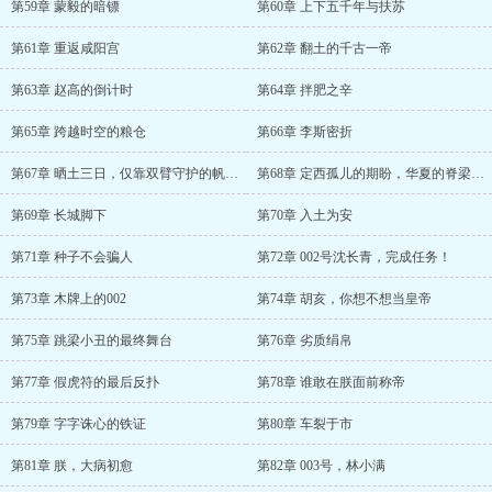
第59章 蒙毅的暗镖
第60章 上下五千年与扶苏
第61章 重返咸阳宫
第62章 翻土的千古一帝
第63章 赵高的倒计时
第64章 拌肥之辛
第65章 跨越时空的粮仓
第66章 李斯密折
第67章 晒土三日，仅靠双臂守护的帆布包
第68章 定西孤儿的期盼，华夏的脊梁不会
第69章 长城脚下
第70章 入土为安
第71章 种子不会骗人
第72章 002号沈长青，完成任务！
第73章 木牌上的002
第74章 胡亥，你想不想当皇帝
第75章 跳梁小丑的最终舞台
第76章 劣质绢帛
第77章 假虎符的最后反扑
第78章 谁敢在朕面前称帝
第79章 字字诛心的铁证
第80章 车裂于市
第81章 朕，大病初愈
第82章 003号，林小满