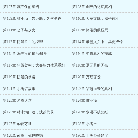
第107章 藏不住的颤抖
第108章 剥开的绝症真相
第109章 林小满，告诉朕，为何是你！
第110章 大秦文脉，朕替你守
第111章 公子与少女
第112章 降维的碾压局
第113章 阴嫚公主的探望
第114章 纸墨入关中，县吏皆惊
第115章 冯去疾的最后倔强
第116章 知道真相的扶苏
第117章 州级架构：大秦权力体系重组
第118章 夏无且的无奈
第119章 阴嫚的承诺
第120章 万纸齐发
第121章 小满讲故事
第122章 穿越而来的真相
第123章 老将入宫
第124章 做花笺
第125章 林小满口述，扶苏代录
第126章 水浸不破的纸
第127章 华夏万世
第128章 小满台
第129章 政哥，你也吃糖
第130章 小满台修好了