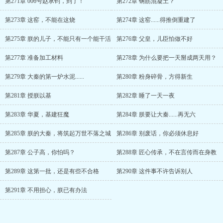
第271章 006号赵承钧，到了！
第272章 钢筋混凝土？
第273章 这窑，不能在这烧
第274章 这窑......得推倒重建了
第275章 朕的儿子，不能只有一个能干活
第276章 父皇，儿臣怕做不好
第277章 准备加工材料
第278章 为什么要把一天掰成两天用？
第279章 大秦的第一炉水泥......
第280章 粉身碎骨，方得新生
第281章 授朕以基
第282章 睡了一天一夜
第283章 华夏，基建狂魔
第284章 朕要让大秦......再无六
第285章 朕的大秦，将筑起万世不落之城
第286章 别废话，你必须休息好
第287章 公子高，你怕吗？
第288章 匠心传承，不在言传而在身教
第289章 这第一批，还是有些不合格
第290章 这件事不许告诉别人
第291章 不用担心，朕已有办法