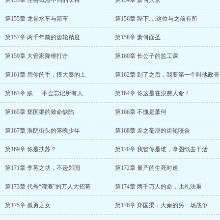
第153章 性格截然不同的李苒
第154章 萧何入京
第155章 龙骨水车与筒车
第156章 陛下.....这位与之前有所
第157章 两千年前的齿轮精度
第158章 萧何面圣
第159章 大管家降维打击
第160章 长公子的监工课
第161章 用你的手，摸大秦的土
第162章 到了之后，我要第一个叫他政哥
第163章 朕......不会忘记所有人
第164章 你这是在浪费人命！
第165章 郑国渠的致命缺陷
第166章 不愧是萧何
第167章 淮阴街头的落魄少年
第168章 差之毫厘的齿轮咬合
第169章 你是扶苏？
第170章 我管你是谁，拿图纸去干活
第171章 李苒之功，不逊郑国
第172章 量产的生死时速
第173章 代号“灌溉”的万人大招募
第174章 两千万人的命，比礼法重
第175章 孤勇之女
第176章 郑国渠，大秦的另一场战争