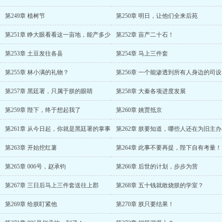
第249章 植树节
第250章 明日，让他们全来后苑
第251章 睁大眼看看这一亩地，能产多少
第252章 亩产二十石！
第253章 土豆发往各县
第254章 马上三件套
第255章 林小满的礼物？
第256章 一个能渗透到所有人身边的司设
第257章 黑廷署，只属于朕的眼睛
第258章 大秦各项进度发展
第259章 陛下，终于想起我了
第260章 姚贾抵京
第261章 从今日起，你就是黑廷署的掌事
第262章 朕要知道，哪些人还在为旧主办
第263章 开始挖红薯
第264章 此事不要再提，陛下自有考量！
第265章 006号，赵承钧
第266章 后世的计划，步步为营
第267章 三日后马上三件套送往上郡
第268章 五十钱就敢烧朕的学室？
第269章 给朕盯紧他
第270章 朕只要结果！