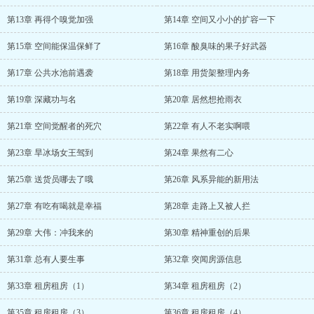
第13章 再得个嗅觉加强
第14章 空间又小小的扩容一下
第15章 空间能保温保鲜了
第16章 酸臭味的果子好武器
第17章 公共水池前遇袭
第18章 用货架整理内务
第19章 深藏功与名
第20章 居然想抢雨衣
第21章 空间觉醒者的死穴
第22章 有人不老实啊喂
第23章 旱冰场女王驾到
第24章 果然有二心
第25章 送货员哪去了哦
第26章 风系异能的新用法
第27章 有吃有喝就是幸福
第28章 走路上又被人拦
第29章 大伟：冲我来的
第30章 精神重创的后果
第31章 总有人要生事
第32章 突闻房源信息
第33章 租房租房（1）
第34章 租房租房（2）
第35章 租房租房（3）
第36章 租房租房（4）