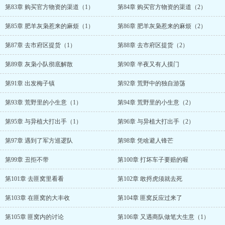
第83章 购买官方物资的渠道（1）
第84章 购买官方物资的渠道（2）
第85章 肥羊灰枭惹来的麻烦（1）
第86章 肥羊灰枭惹来的麻烦（2）
第87章 去市府区提货（1）
第88章 去市府区提货（2）
第89章 灰枭小队彻底解散
第90章 半夜又有人摸门
第91章 出发梅子镇
第92章 荒野中的独自游荡
第93章 荒野里的小生意（1）
第94章 荒野里的小生意（2）
第95章 与异植大打出手（1）
第96章 与异植大打出手（2）
第97章 遇到了军方巡逻队
第98章 凭啥避人锋芒
第99章 丑拒不带
第100章 打坏车子要赔的喔
第101章 去匪窝里看看
第102章 敢捋虎须就去死
第103章 在匪窝的大丰收
第104章 匪窝反应过来了
第105章 匪窝内的讨论
第106章 又遇商队做笔大生意（1）