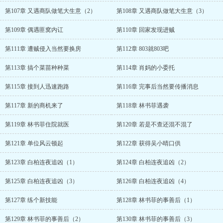
第107章 又遇商队做笔大生意（2）
第108章 又遇商队做笔大生意（3）
第109章 偶遇匪窝内讧
第110章 回家发现进贼
第111章 遭贼侵入当然要换房
第112章 803就803吧
第113章 搞个菜苗种种菜
第114章 肖妈的小委托
第115章 接到人迅速跑路
第116章 完事后当然要传播消息
第117章 新的商机来了
第118章 林书菲遇袭
第119章 林书菲住院就医
第120章 若是不查还混不混了
第121章 单位风云顿起
第122章 获得吴小晴口供
第123章 白柏连夜追凶（1）
第124章 白柏连夜追凶（2）
第125章 白柏连夜追凶（3）
第126章 白柏连夜追凶（4）
第127章 练个新技能
第128章 林书菲的事善后（1）
第129章 林书菲的事善后（2）
第130章 林书菲的事善后（3）