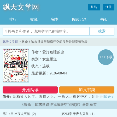
飘天文学网
登陆
注册
排行
收藏
完本
阅读记录
书架
飘天文学网
> 救命！这末世逼得我疯狂空间囤货最新章节列表
作者：爱打瞌睡的虫
TXT下载
类别：女生频道
状态：连载
最后更新：2026-08-04
开始阅读
加入书架
简介:
白柏撞大运了。真撞大运。一辆大运碾过护栏，她睁开眼，成
展开
»
了末世里一个同名同姓的底层送货员。空间只有1立方米，精神力濒临
《救命！这末世逼得我疯狂空间囤货》最新章节
枯竭，后脑勺还肿着一个要命的包。系统补偿了个金手指——二倍复
制。白柏：投诉啊…--救命！这末世逼得我疯狂空间囤货...
第214章 半夜去灭鼠（2）
第213章 半夜去灭鼠（1）