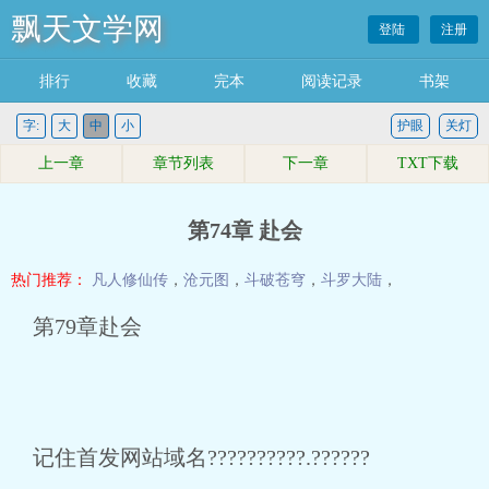
飘天文学网
登陆
注册
排行
收藏
完本
阅读记录
书架
字:
大
中
小
护眼
关灯
上一章
章节列表
下一章
TXT下载
第74章 赴会
热门推荐：
凡人修仙传
，
沧元图
，
斗破苍穹
，
斗罗大陆
，
第79章赴会
记住首发网站域名??????????.??????