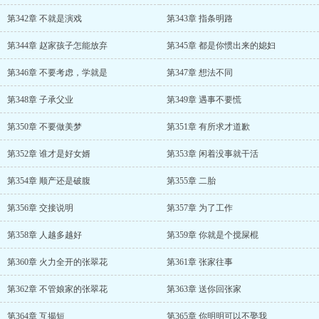
第342章 不就是演戏
第343章 指条明路
第344章 赵家孩子怎能放弃
第345章 都是你惯出来的媳妇
第346章 不要考虑，学就是
第347章 想法不同
第348章 子承父业
第349章 遇事不要慌
第350章 不要做美梦
第351章 有所求才道歉
第352章 谁才是好女婿
第353章 闲着没事就干活
第354章 顺产还是破腹
第355章 二胎
第356章 交接说明
第357章 为了工作
第358章 人越多越好
第359章 你就是个搅屎棍
第360章 火力全开的张翠花
第361章 张家往事
第362章 不管娘家的张翠花
第363章 送你回张家
第364章 互揭短
第365章 你明明可以不娶我