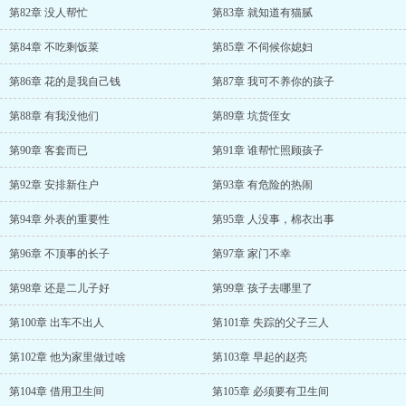
第82章 没人帮忙
第83章 就知道有猫腻
第84章 不吃剩饭菜
第85章 不伺候你媳妇
第86章 花的是我自己钱
第87章 我可不养你的孩子
第88章 有我没他们
第89章 坑货侄女
第90章 客套而已
第91章 谁帮忙照顾孩子
第92章 安排新住户
第93章 有危险的热闹
第94章 外表的重要性
第95章 人没事，棉衣出事
第96章 不顶事的长子
第97章 家门不幸
第98章 还是二儿子好
第99章 孩子去哪里了
第100章 出车不出人
第101章 失踪的父子三人
第102章 他为家里做过啥
第103章 早起的赵亮
第104章 借用卫生间
第105章 必须要有卫生间