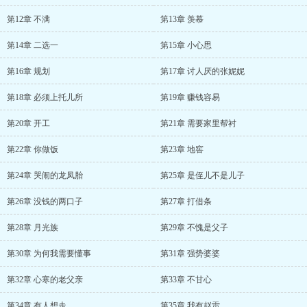
第12章 不满
第13章 羡慕
第14章 二选一
第15章 小心思
第16章 规划
第17章 讨人厌的张妮妮
第18章 必须上托儿所
第19章 赚钱容易
第20章 开工
第21章 需要家里帮衬
第22章 你做饭
第23章 地窖
第24章 哭闹的龙凤胎
第25章 是侄儿不是儿子
第26章 没钱的两口子
第27章 打借条
第28章 月光族
第29章 不愧是父子
第30章 为何我需要懂事
第31章 强势婆婆
第32章 心寒的老父亲
第33章 不甘心
第34章 有人想走
第35章 我有赵雷