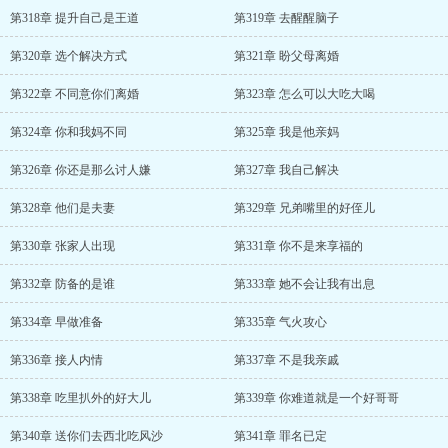
第318章 提升自己是王道
第319章 去醒醒脑子
第320章 选个解决方式
第321章 盼父母离婚
第322章 不同意你们离婚
第323章 怎么可以大吃大喝
第324章 你和我妈不同
第325章 我是他亲妈
第326章 你还是那么讨人嫌
第327章 我自己解决
第328章 他们是夫妻
第329章 兄弟嘴里的好侄儿
第330章 张家人出现
第331章 你不是来享福的
第332章 防备的是谁
第333章 她不会让我有出息
第334章 早做准备
第335章 气火攻心
第336章 接人内情
第337章 不是我亲戚
第338章 吃里扒外的好大儿
第339章 你难道就是一个好哥哥
第340章 送你们去西北吃风沙
第341章 罪名已定