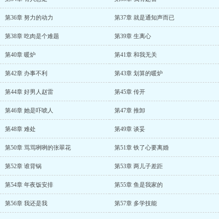
第36章 努力的动力
第37章 就是通知声而已
第38章 吃肉是个难题
第39章 生离心
第40章 暖炉
第41章 和我无关
第42章 办事不利
第43章 划算的暖炉
第44章 好男人赵雷
第45章 传开
第46章 她是吓唬人
第47章 推卸
第48章 难处
第49章 谈妥
第50章 骂骂咧咧的张翠花
第51章 铁了心要离婚
第52章 谁背锅
第53章 两儿子差距
第54章 年夜饭安排
第55章 鱼是我家的
第56章 我还是我
第57章 多学技能