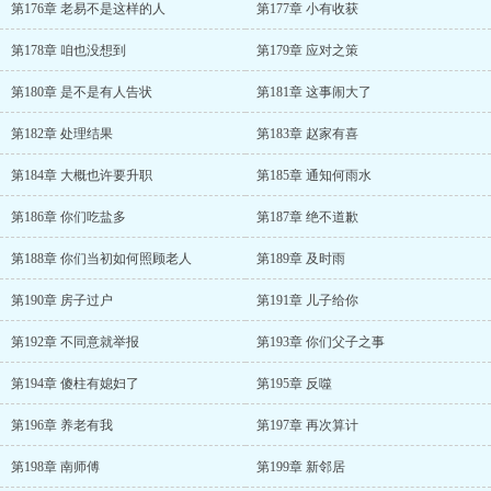
第176章 老易不是这样的人
第177章 小有收获
第178章 咱也没想到
第179章 应对之策
第180章 是不是有人告状
第181章 这事闹大了
第182章 处理结果
第183章 赵家有喜
第184章 大概也许要升职
第185章 通知何雨水
第186章 你们吃盐多
第187章 绝不道歉
第188章 你们当初如何照顾老人
第189章 及时雨
第190章 房子过户
第191章 儿子给你
第192章 不同意就举报
第193章 你们父子之事
第194章 傻柱有媳妇了
第195章 反噬
第196章 养老有我
第197章 再次算计
第198章 南师傅
第199章 新邻居