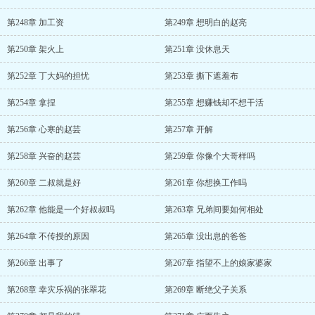
第248章 加工资
第249章 想明白的赵亮
第250章 架火上
第251章 没休息天
第252章 丁大妈的担忧
第253章 撕下遮羞布
第254章 拿捏
第255章 想赚钱却不想干活
第256章 心寒的赵芸
第257章 开解
第258章 兴奋的赵芸
第259章 你像个大哥样吗
第260章 二叔就是好
第261章 你想换工作吗
第262章 他能是一个好叔叔吗
第263章 兄弟间要如何相处
第264章 不传授的原因
第265章 没出息的爸爸
第266章 出事了
第267章 指望不上的娘家婆家
第268章 幸灾乐祸的张翠花
第269章 断绝父子关系