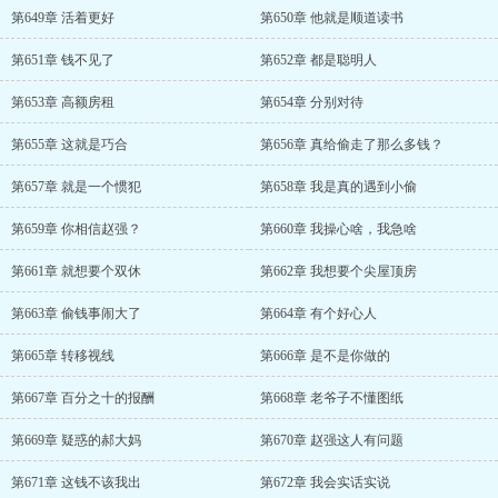
第649章 活着更好
第650章 他就是顺道读书
第651章 钱不见了
第652章 都是聪明人
第653章 高额房租
第654章 分别对待
第655章 这就是巧合
第656章 真给偷走了那么多钱？
第657章 就是一个惯犯
第658章 我是真的遇到小偷
第659章 你相信赵强？
第660章 我操心啥，我急啥
第661章 就想要个双休
第662章 我想要个尖屋顶房
第663章 偷钱事闹大了
第664章 有个好心人
第665章 转移视线
第666章 是不是你做的
第667章 百分之十的报酬
第668章 老爷子不懂图纸
第669章 疑惑的郝大妈
第670章 赵强这人有问题
第671章 这钱不该我出
第672章 我会实话实说