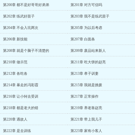
第200章 都不是好哥哥好弟弟
第201章 对方可信吗
第202章 练武好苗子
第203章 我不是练武苗子
第204章 不会入坑两次
第205章 为以后考虑
第206章 新技能
第207章 白面条
第208章 就是个脑子不清楚的
第209章 废品站来新人
第210章 做示范
第211章 吃大饼的赵亮
第212章 各吃各
第213章 孝子训妻
第214章 暴走的冯彩霞
第215章 我就是挑拨
第216章 让小轲去受训
第217章 正常操作
第218章 都是老大的错
第219章 养老靠赵亮
第220章 遇故人
第221章 带上我儿子
第222章 是去训练
第223章 家有小客人