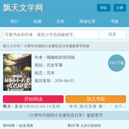
飘天文学网
登陆
注册
排行
收藏
完本
阅读记录
书架
飘天文学网
> 六零年代胡同小夫妻吃瓜日常最新章节列表
作者：喝咖啡的琪琪猫
TXT下载
类别：历史军事
状态：完本
最后更新：2026-06-03
开始阅读
加入书架
简介:
番茄VIP2025-04-19完结 年代 现代言情 萌宝 穿越
展开
»
196.1万字 文案： 九零后小夫妻穿越六零年代，没有电视，没
《六零年代胡同小夫妻吃瓜日常》最新章节
有网络，没有手机 没关系，这些都不需要 这里瓜太多，来不
及吃，真的来不及吃…… 小夫妻的日常生活：吃瓜，赚钱，养
第948章 一起走花路
第947章 儿女们的担忧