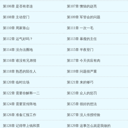
第106章 是否有牵连
第107章 懊恼的赵亮
第108章 主动登门
第109章 军管会的问题
第110章 周家靠山
第111章 一次一毛
第112章 运气好吗？
第113章 暴瘦的主任
第114章 没办法圈地
第115章 半夜登门
第116章 谁没有兄弟情
第117章 今天供应有肉
第118章 熟悉的陌生人
第119章 问题很严重
第120章 临时出场
第121章 来的够巧
第122章 需要你解释一二
第123章 众人的惩罚
第124章 需要宣传阵地
第125章 很好的想法
第126章 准备汇报工作
第127章 没人传授经验
第128章 记得带上钱和票
第129章 这事怎么就是我做的