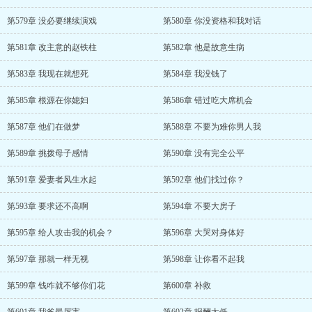
第579章 没必要继续演戏
第580章 你没资格和我对话
第581章 改主意的赵铁柱
第582章 他是故意生病
第583章 我现在就想死
第584章 我没钱了
第585章 根源在你媳妇
第586章 错过吃大席机会
第587章 他们在做梦
第588章 不要为难你男人我
第589章 挑拨母子感情
第590章 没有完全公平
第591章 爱妻者风生水起
第592章 他们找过你？
第593章 要求还不高啊
第594章 不要大房子
第595章 给人攻击我的机会？
第596章 大哭对身体好
第597章 那就一样无视
第598章 让你看不起我
第599章 钱咋就不够你们花
第600章 补救