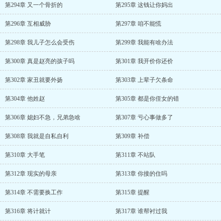
第294章 又一个骨折的
第295章 这钱让你妈出
第296章 互相威胁
第297章 咱不能慌
第298章 我儿子怎么会受伤
第299章 我能有啥办法
第300章 真是赵亮的孩子吗
第301章 我开价你还价
第302章 家丑就要外扬
第303章 上辈子欠条命
第304章 他姓赵
第305章 都是你侄女的错
第306章 媳妇不急，兄弟急啥
第307章 亏心事做多了
第308章 我就是自私自利
第309章 补偿
第310章 大手笔
第311章 不站队
第312章 现实的母亲
第313章 你接的住吗
第314章 不需要换工作
第315章 提醒
第316章 将计就计
第317章 谁帮衬过我