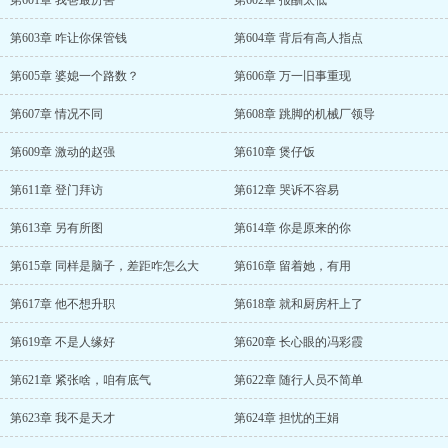
第601章 我爸最厉害
第602章 报酬太低
第603章 咋让你保管钱
第604章 背后有高人指点
第605章 婆媳一个路数？
第606章 万一旧事重现
第607章 情况不同
第608章 跳脚的机械厂领导
第609章 激动的赵强
第610章 煲仔饭
第611章 登门拜访
第612章 哭诉不容易
第613章 另有所图
第614章 你是原来的你
第615章 同样是脑子，差距咋怎么大
第616章 留着她，有用
第617章 他不想升职
第618章 就和厨房杆上了
第619章 不是人缘好
第620章 长心眼的冯彩霞
第621章 紧张啥，咱有底气
第622章 随行人员不简单
第623章 我不是天才
第624章 担忧的王娟