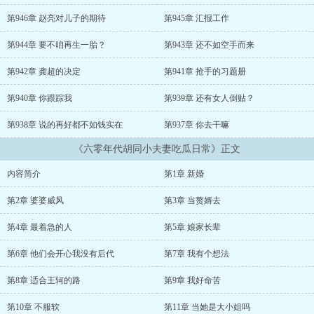
娃，必须做到三不误...
第946章 赵亮对儿子的期待
第945章 汇报工作
第944章 要不咱再生一胎？
第943章 还不如空手而来
第942章 龚超的决定
第941章 抢手的习题册
第940章 你跟踪我
第939章 还有女人倒贴？
第938章 说的再好都不如钱实在
第937章 你去干嘛
《六零年代胡同小夫妻吃瓜日常》正文
内容简介
第1章 新婚
第2章 婆婆威风
第3章 当赘婿去
第4章 最着急的人
第5章 娘家长辈
第6章 他们会开心我没有后代
第7章 我有个想法
第8章 适合王轲的路
第9章 我好命苦
第10章 不服软
第11章 当她是大小姐吗