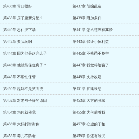
第436章 胃口很好
第437章 胡编乱造
第438章 房子重新分配？
第439章 附加条件
第440章 忍住没下场
第441章 怎么还没有离婚
第442章 耍我玩啊
第443章 保证小恒利益
第444章 因为他是赵亮儿子
第445章 不熟悉不签字
第446章 他就能保住房子？
第447章 我觉得给骗了
第448章 不帮忙保管
第449章 支持改建
第450章 起码不是笑面虎
第451章 扩建设想
第452章 对老爷子好的原因
第453章 大方的张斌
第454章 为何就催我
第455章 为何瞒着我
第456章 大妈我谢谢你
第457章 心虚的丁柏
第458章 养儿不防老
第459章 你还有脸哭