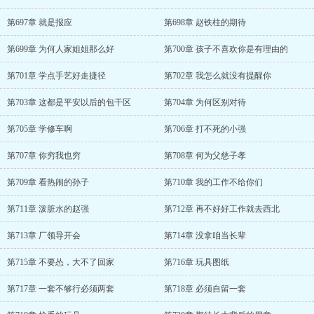
第697章 就是报应
第698章 赵铁柱的期待
第699章 为何人家姐姐那么好
第700章 孩子不喜欢你是有理由的
第701章 学点手艺好走捷径
第702章 我怎么就没有提醒你
第703章 这都是平安以后的包干区
第704章 为何区别对待
第705章 学修车啊
第706章 打不死的小强
第707章 你穷我也穷
第708章 何为父慈子孝
第709章 看热闹的孙子
第710章 我的工作不给你们
第711章 泼脏水的赵强
第712章 再不好好工作就去西北
第713章 厂领导开会
第714章 没拿咱当长辈
第715章 不要怂，大不了回家
第716章 玩具图纸
第717章 一套不够行必须两套
第718章 必须自留一套