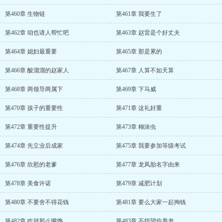
第460章 生物链
第461章 我要生了
第462章 咱也请人帮忙吧
第463章 赵雷是个好丈夫
第464章 媳妇最重要
第465章 那是累的
第466章 酸溜溜的赵家人
第467章 人算不如天算
第468章 两领导两属下
第469章 下马威
第470章 孩子的重要性
第471章 这礼好重
第472章 重要性提升
第473章 糊涂虫
第474章 先立业后成家
第475章 我要参加等级考试
第476章 欣慰的老爹
第477章 龙凤胎名字由来
第478章 美食许诺
第479章 减肥计划
第480章 不要舍不得花钱
第481章 要么大家一起掏钱
第482章 咋就那么嘴馋
第483章 不指望你养老