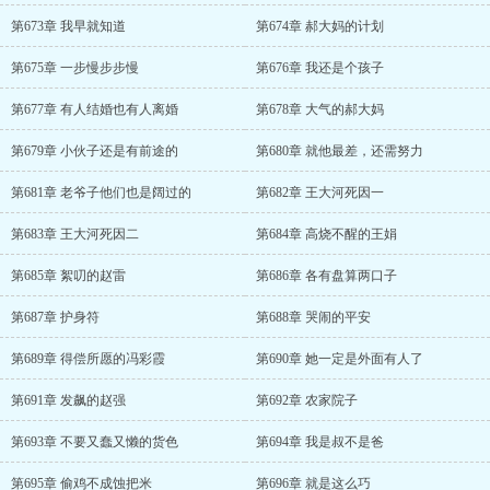
第673章 我早就知道
第674章 郝大妈的计划
第675章 一步慢步步慢
第676章 我还是个孩子
第677章 有人结婚也有人离婚
第678章 大气的郝大妈
第679章 小伙子还是有前途的
第680章 就他最差，还需努力
第681章 老爷子他们也是阔过的
第682章 王大河死因一
第683章 王大河死因二
第684章 高烧不醒的王娟
第685章 絮叨的赵雷
第686章 各有盘算两口子
第687章 护身符
第688章 哭闹的平安
第689章 得偿所愿的冯彩霞
第690章 她一定是外面有人了
第691章 发飙的赵强
第692章 农家院子
第693章 不要又蠢又懒的货色
第694章 我是叔不是爸
第695章 偷鸡不成蚀把米
第696章 就是这么巧