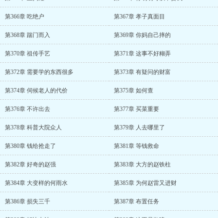
第366章 吃绝户
第367章 孝子真面目
第368章 踹门而入
第369章 你妈自己摔的
第370章 祖传手艺
第371章 这事不好糊弄
第372章 需要学的东西很多
第373章 有疑问的财富
第374章 伺候老人的代价
第375章 如何查
第376章 不许出去
第377章 买菜重要
第378章 科普大院众人
第379章 人去哪里了
第380章 钱给抢走了
第381章 等钱救命
第382章 好奇的赵强
第383章 大方的赵铁柱
第384章 大变样的何雨水
第385章 为何赵雷又进财
第386章 损失三千
第387章 布置任务