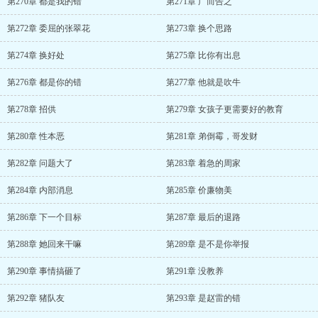
第270章 都是我的错
第271章 广而告之
第272章 委屈的张翠花
第273章 换个思路
第274章 换好处
第275章 比你有出息
第276章 都是你的错
第277章 他就是吹牛
第278章 招供
第279章 女孩子更需要好的教育
第280章 性本恶
第281章 弟倒霉，哥发财
第282章 问题大了
第283章 着急的周家
第284章 内部消息
第285章 价廉物美
第286章 下一个目标
第287章 最后的退路
第288章 她回来干嘛
第289章 是不是你举报
第290章 事情搞砸了
第291章 没教养
第292章 猪队友
第293章 是赵雷的错