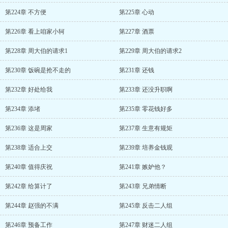
第224章 不方便
第225章 心动
第226章 看上咱家小轲
第227章 酒票
第228章 周大伯的请求1
第229章 周大伯的请求2
第230章 饭碗是抢不走的
第231章 还钱
第232章 好处给我
第233章 还没升职啊
第234章 添堵
第235章 零花钱好多
第236章 这是周家
第237章 生意有规矩
第238章 适合上交
第239章 培养金钱观
第240章 值得庆祝
第241章 嫉妒他？
第242章 给算计了
第243章 兄弟情断
第244章 赵强的不满
第245章 反击二人组
第246章 预备工作
第247章 财迷二人组