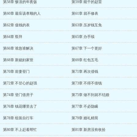
第58章 惨淡的年夜饭
第59章 能干的赵雷
第60章 最应该孝顺的人
第61章 就不修表
第62章 值钱的表
第63章 压岁钱互免
第64章 祭拜
第65章 办手续
第66章 谁急谁解决
第67章 下一个更好
第68章 新媳妇家世
第69章 红包五毛
第70章 前妻登门
第71章 再次借钱
第72章 不甘心的赵强
第73章 不得不借钱
第74章 登门借房子
第75章 做不到就不结婚
第76章 钱花哪里去了
第77章 不必隐瞒
第78章 组装自行车
第79章 婚礼精简
第80章 不上赶着帮忙
第81章 新房没有收拾