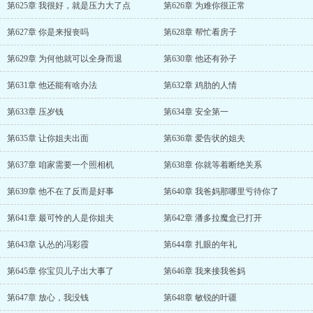
第625章 我很好，就是压力大了点
第626章 为难你很正常
第627章 你是来报丧吗
第628章 帮忙看房子
第629章 为何他就可以全身而退
第630章 他还有孙子
第631章 他还能有啥办法
第632章 鸡肋的人情
第633章 压岁钱
第634章 安全第一
第635章 让你姐夫出面
第636章 爱告状的姐夫
第637章 咱家需要一个照相机
第638章 你就等着断绝关系
第639章 他不在了反而是好事
第640章 我爸妈那哪里亏待你了
第641章 最可怜的人是你姐夫
第642章 潘多拉魔盒已打开
第643章 认怂的冯彩霞
第644章 扎眼的年礼
第645章 你宝贝儿子出大事了
第646章 我来接我爸妈
第647章 放心，我没钱
第648章 敏锐的叶疆