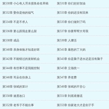
第530章 小心有人浑水摸鱼命名草稿
第531章 你们好好加油
第532章 娶你是他的福气
第533章 你妈还没有回来
第534章 不是不求人
第535章 你们做到了吗
第536章 要么跟我走要么留
第537章 你要帮帮大哥我
第538章 成品
第539章 人挪活
第540章 亲身体验才知道好坏
第541章 暴怒的丁大妈
第542章 不能错过的发财机会
第543章 你是脑子进水还是没有脑子
第544章 有些事不是我能控制
第545章 立场统一
第546章 耳朵在你身上
第547章 养老费
第548章 张斌的算计
第549章 张斌的不甘心
第550章 速度改口
第551章 到底谁撒谎
第552章 老爷子不能出事
第553章 你家老大才是刽子手