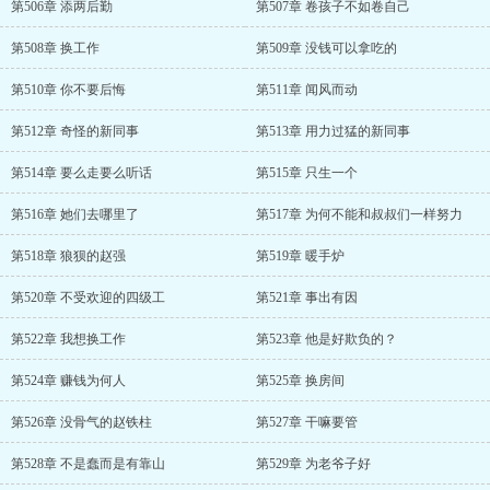
第506章 添两后勤
第507章 卷孩子不如卷自己
第508章 换工作
第509章 没钱可以拿吃的
第510章 你不要后悔
第511章 闻风而动
第512章 奇怪的新同事
第513章 用力过猛的新同事
第514章 要么走要么听话
第515章 只生一个
第516章 她们去哪里了
第517章 为何不能和叔叔们一样努力
第518章 狼狈的赵强
第519章 暖手炉
第520章 不受欢迎的四级工
第521章 事出有因
第522章 我想换工作
第523章 他是好欺负的？
第524章 赚钱为何人
第525章 换房间
第526章 没骨气的赵铁柱
第527章 干嘛要管
第528章 不是蠢而是有靠山
第529章 为老爷子好