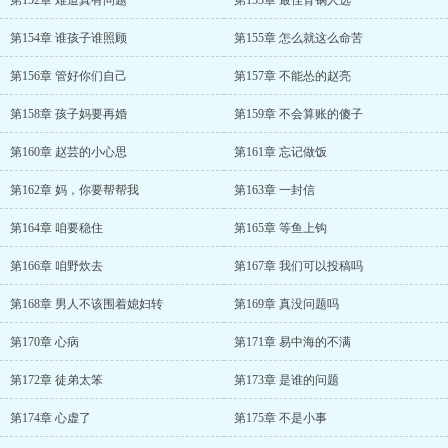
第152章 难道真有问题
第153章 最佳背锅人选
第154章 谁孩子谁照顾
第155章 怎么就这么命苦
第156章 管好你们自己
第157章 不能怂的赵亮
第158章 孩子妈要再婚
第159章 不会算账的傻子
第160章 赵芸的小心思
第161章 忘记做饭
第162章 妈，你要帮帮我
第163章 一封信
第164章 咱要稳住
第165章 等鱼上钩
第166章 咱野炊去
第167章 我们可以投稿吗
第168章 男人不该围着媳妇转
第169章 真没问题吗
第170章 心病
第171章 易中海的不满
第172章 徒弟太笨
第173章 是谁的问题
第174章 心虚了
第175章 不是小事