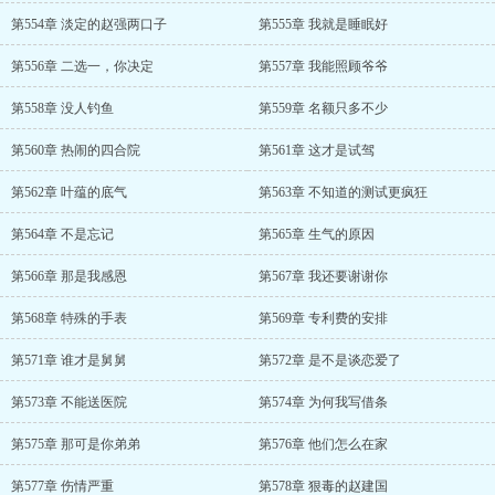
第554章 淡定的赵强两口子
第555章 我就是睡眠好
第556章 二选一，你决定
第557章 我能照顾爷爷
第558章 没人钓鱼
第559章 名额只多不少
第560章 热闹的四合院
第561章 这才是试驾
第562章 叶蕴的底气
第563章 不知道的测试更疯狂
第564章 不是忘记
第565章 生气的原因
第566章 那是我感恩
第567章 我还要谢谢你
第568章 特殊的手表
第569章 专利费的安排
第571章 谁才是舅舅
第572章 是不是谈恋爱了
第573章 不能送医院
第574章 为何我写借条
第575章 那可是你弟弟
第576章 他们怎么在家
第577章 伤情严重
第578章 狠毒的赵建国