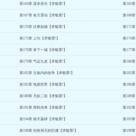
第164章 谋杀亲夫【求银票!】
第165
第167章 各方震动【求银票!】
第168
第170章 往事如烟【求银票!】
第171
第173章 上勾【求银票!】
第174
第176章 拿下一城【求银票!】
第177
第179章 气运九龙【求银票!】
第180
第182章 古族内的纷争【求银票!】
第183
第185章 地底世界【求银票!】
第186
第188章 天妖二祖【求银票!】
第189
第191章 噩耗传来【求银票!】
第192
第194章 南天墓碑【求银票!】
第195
第198章 别有洞天的巨佛【求银票!】
第199