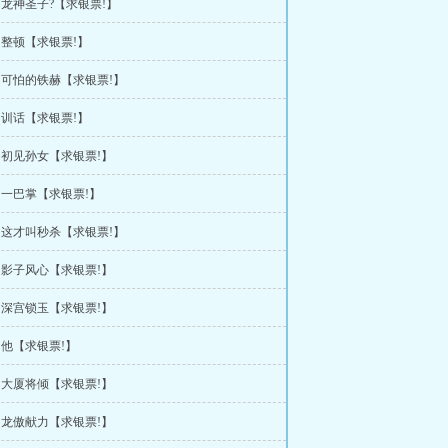
章 龙神圣子?【求银票!】
章 整顿【求银票!】
章 可怕的铁赫【求银票!】
章 训话【求银票!】
章 初见孙女【求银票!】
章 一巴掌【求银票!】
章 这才叫秒杀【求银票!】
章 影子风心【求银票!】
章 深宫锁玉【求银票!】
章 他【求银票!】
章 大厦将倾【求银票!】
章 龙傲献力【求银票!】