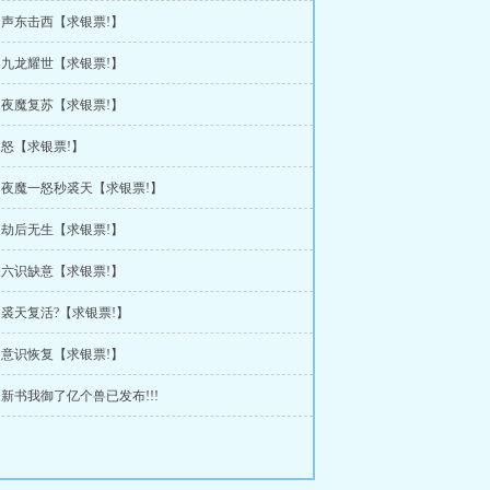
章 声东击西【求银票!】
章 九龙耀世【求银票!】
章 夜魔复苏【求银票!】
章 怒【求银票!】
章 夜魔一怒秒裘天【求银票!】
章 劫后无生【求银票!】
章 六识缺意【求银票!】
章 裘天复活?【求银票!】
章 意识恢复【求银票!】
章 新书我御了亿个兽已发布!!!