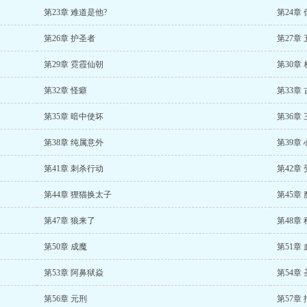
第23章 难道是他?
第24章
第26章 护圣者
第27章
第29章 霓霞仙朝
第30章
第32章 怪癖
第33章
第35章 暗中使坏
第36章
第38章 纯属意外
第39章
第41章 刺杀行动
第42章
第44章 狸猫换太子
第45章
第47章 狼来了
第48章
第50章 成魔
第51章
第53章 阿鼻狱焱
第54章
第56章 元刑
第57章