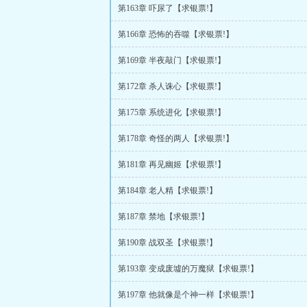
第163章 吓尿了【求银票!】
第166章 恐怖的吞噬【求银票!】
第169章 半夜敲门【求银票!】
第172章 杀人诛心【求银票!】
第175章 系统进化【求银票!】
第178章 奇怪的两人【求银票!】
第181章 再见幽姬【求银票!】
第184章 老人精【求银票!】
第187章 禁地【求银票!】
第190章 战双圣【求银票!】
第193章 变成废墟的万魔狱【求银票!】
第197章 他就像是个神一样【求银票!】