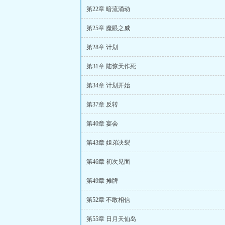
第22章 暗流涌动
第25章 魔眼之威
第28章 计划
第31章 陆惊天作死
第34章 计划开始
第37章 反转
第40章 宴会
第43章 姐弟决裂
第46章 初次见面
第49章 摊牌
第52章 不敢相信
第55章 日月天仙岛