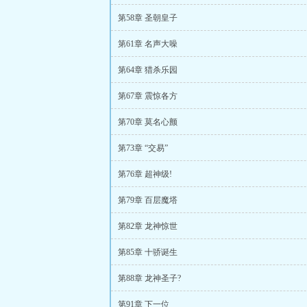
第58章 圣朝皇子
第61章 名声大噪
第64章 猎杀乐园
第67章 震惊各方
第70章 莫名心颤
第73章 “交易”
第76章 超神级!
第79章 百层魔塔
第82章 龙神惊世
第85章 十骄诞生
第88章 龙神圣子?
第91章 下一位