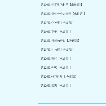
第200章 迷雾里的村子【求银票!】
第203章 送你一个大炸弹【求银票!】
第207章 化神王【求银票!】
第210章 弃子【求银票!】
第213章 模糊的身影【求银票!】
第217章 生与死【求银票!】
第220章 噩耗【求银票!】
第223章 乞丐【求银票!】
第226章 镜花世界【求银票!】
第229章 回家【求银票!】