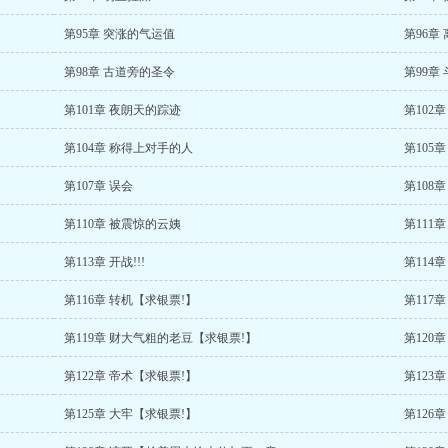
第95章 突涨的气运值
第96章
第98章 古道旁的圣令
第99章
第101章 夜朗天的踪迹
第102章
第104章 称得上对手的人
第105
第107章 误会
第108
第110章 被震惊的云姨
第111
第113章 开战!!!
第114章
第116章 转机【求银票!】
第117
第119章 财大气粗的老豆【求银票!】
第120
第122章 帝术【求银票!】
第123
第125章 大牢【求银票!】
第126