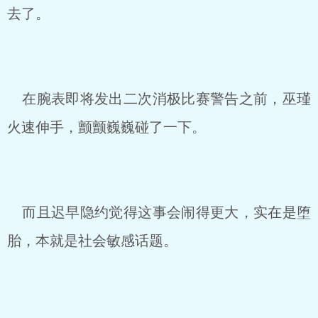
去了。
在腕表即将发出二次消极比赛警告之前，巫瑾
火速伸手，颤颤巍巍碰了一下。
而且迟早隐约觉得这事会闹得更大，实在是堕
胎，本就是社会敏感话题。