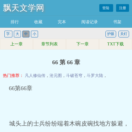
飘天文学网
登陆
注册
排行
收藏
完本
阅读记录
书架
字:
大
中
小
护眼
关灯
上一章
章节列表
下一章
TXT下载
66 第 66 章
热门推荐：
凡人修仙传
，
沧元图
，
斗破苍穹
，
斗罗大陆
，
66第66章
城头上的士兵纷纷端着木碗皮碗找地方躲避，