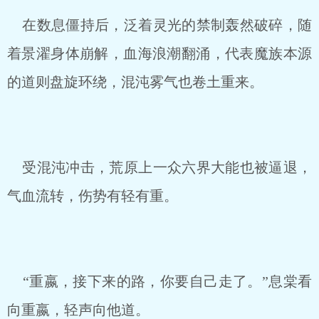
在数息僵持后，泛着灵光的禁制轰然破碎，随
着景濯身体崩解，血海浪潮翻涌，代表魔族本源
的道则盘旋环绕，混沌雾气也卷土重来。
受混沌冲击，荒原上一众六界大能也被逼退，
气血流转，伤势有轻有重。
“重嬴，接下来的路，你要自己走了。”息棠看
向重嬴，轻声向他道。