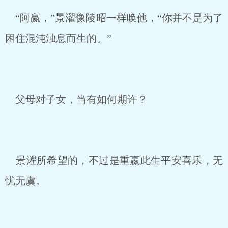
“阿嬴，”景濯像陵昭一样唤他，“你并不是为了
困住混沌浊息而生的。”
父母对子女，当有如何期许？
景濯所希望的，不过是重嬴此生平安喜乐，无
忧无虞。