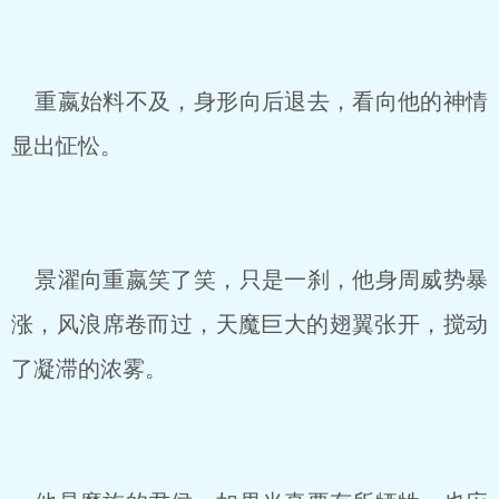
重嬴始料不及，身形向后退去，看向他的神情
显出怔忪。
景濯向重嬴笑了笑，只是一刹，他身周威势暴
涨，风浪席卷而过，天魔巨大的翅翼张开，搅动
了凝滞的浓雾。