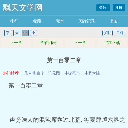
飘天文学网
登陆
注册
排行
收藏
完本
阅读记录
书架
字:
大
中
小
护眼
关灯
上一章
章节列表
下一章
TXT下载
第一百零二章
热门推荐：
凡人修仙传
，
沧元图
，
斗破苍穹
，
斗罗大陆
，
第一百零二章
声势浩大的混沌席卷过北荒, 将要肆虐六界之