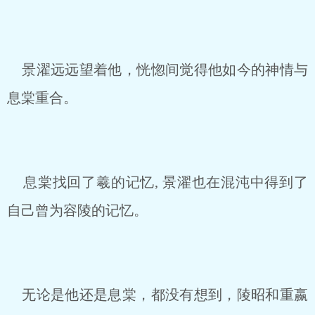
景濯远远望着他，恍惚间觉得他如今的神情与
息棠重合。
息棠找回了羲的记忆, 景濯也在混沌中得到了
自己曾为容陵的记忆。
无论是他还是息棠，都没有想到，陵昭和重嬴