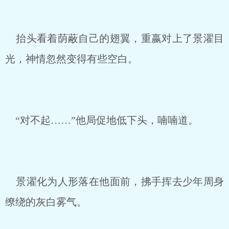
抬头看着荫蔽自己的翅翼，重嬴对上了景濯目
光，神情忽然变得有些空白。
“对不起……”他局促地低下头，喃喃道。
景濯化为人形落在他面前，拂手挥去少年周身
缭绕的灰白雾气。