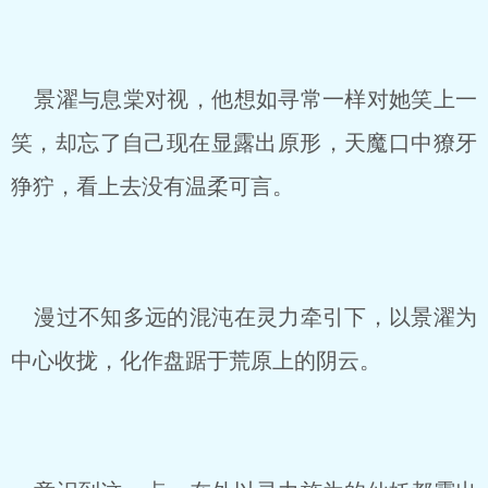
景濯与息棠对视，他想如寻常一样对她笑上一
笑，却忘了自己现在显露出原形，天魔口中獠牙
狰狞，看上去没有温柔可言。
漫过不知多远的混沌在灵力牵引下，以景濯为
中心收拢，化作盘踞于荒原上的阴云。