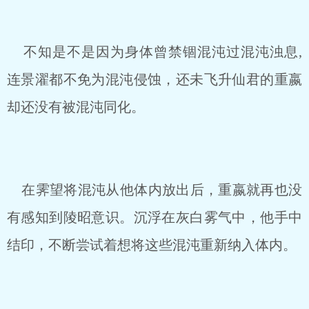
不知是不是因为身体曾禁锢混沌过混沌浊息,
连景濯都不免为混沌侵蚀，还未飞升仙君的重嬴
却还没有被混沌同化。
在霁望将混沌从他体内放出后，重嬴就再也没
有感知到陵昭意识。沉浮在灰白雾气中，他手中
结印，不断尝试着想将这些混沌重新纳入体内。