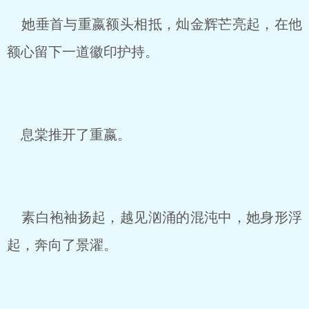
她垂首与重嬴额头相抵，灿金辉芒亮起，在他
额心留下一道徽印护持。
息棠推开了重嬴。
素白袍袖扬起，越见汹涌的混沌中，她身形浮
起，奔向了景濯。