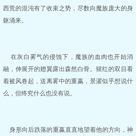
西荒的混沌有了收束之势，尽数向魔族庞大的身
躯涌来。
在灰白雾气的侵蚀下，魔族的血肉也开始消
融，伸展开的翅翼露出森然白骨。猩红的双目看
着被风卷起，送离雾中的重嬴，景濯似乎想说什
么，但终究什么也没有说。
身形向后跌落的重嬴直直地望着他的方向，神