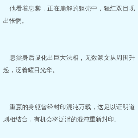
他看着息棠，正在崩解的躯壳中，猩红双目现
出怅惘。
息棠身后显化出巨大法相，无数篆文从周围升
起，泛着耀目光华。
重嬴的身躯曾经封印混沌万载，这足以证明道
则相结合，有机会将泛滥的混沌重新封印。