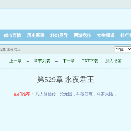
都市言情
历史军事
科幻灵异
网游竞技
女生频道
排行
529章 永夜君王
上一章
←
章节列表
→
下一章
TXT下载
加入书签
第529章 永夜君王
热门推荐：
凡人修仙传
，
沧元图
，
斗破苍穹
，
斗罗大陆
，