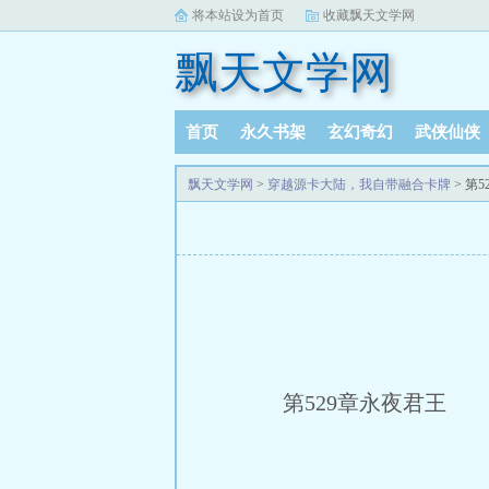
将本站设为首页
收藏飘天文学网
飘天文学网
首页
永久书架
玄幻奇幻
武侠仙侠
飘天文学网
>
穿越源卡大陆，我自带融合卡牌
> 第
第529章永夜君王