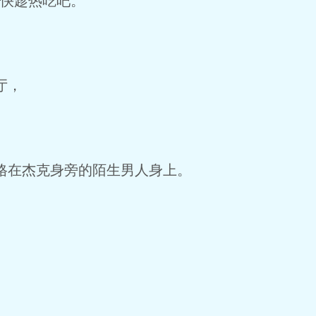
快趁热吃吧。”
厅，
在杰克身旁的陌生男人身上。