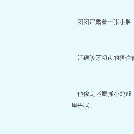
团团严肃着一张小脸，
江砺咬牙切齿的捂住他
他像是老鹰抓小鸡般，
里告状。