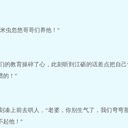
米虫忽悠哥哥们养他！”
的教育操碎了心，此刻听到江砺的话差点把自己
惯的！”
凑上前去哄人，“老婆，你别生气了，我们弯弯
不起他！”