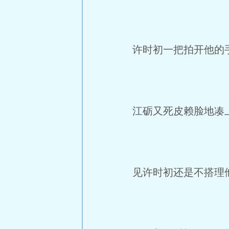
许时初一把拍开他的手
江砺又死皮赖脸地凑上
见许时初还是不搭理