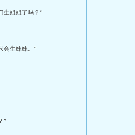
们生姐姐了吗？”
只会生妹妹。”
？”