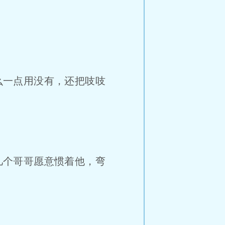
么一点用没有，还把吱吱
几个哥哥愿意惯着他，弯