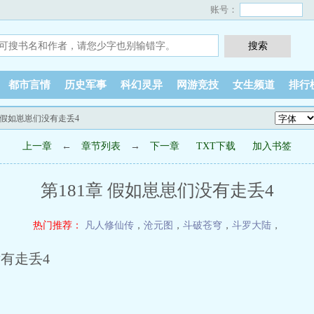
账号：
都市言情
历史军事
科幻灵异
网游竞技
女生频道
排行
章 假如崽崽们没有走丢4
上一章
←
章节列表
→
下一章
TXT下载
加入书签
第181章 假如崽崽们没有走丢4
热门推荐：
凡人修仙传
，
沧元图
，
斗破苍穹
，
斗罗大陆
，
有走丢4