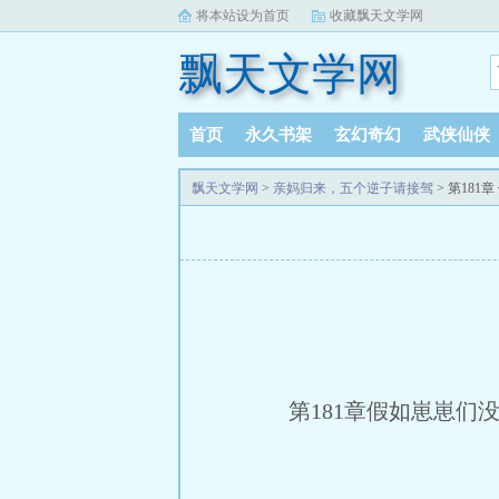
将本站设为首页
收藏飘天文学网
飘天文学网
首页
永久书架
玄幻奇幻
武侠仙侠
飘天文学网
>
亲妈归来，五个逆子请接驾
> 第181
第181章假如崽崽们没