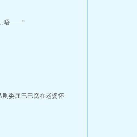
…唔——”
己则委屈巴巴窝在老婆怀