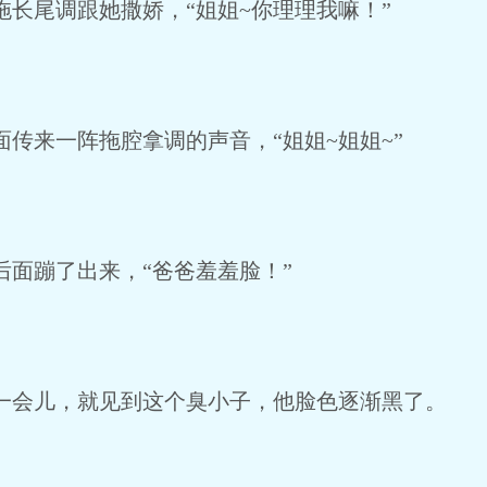
长尾调跟她撒娇，“姐姐~你理理我嘛！”
传来一阵拖腔拿调的声音，“姐姐~姐姐~”
面蹦了出来，“爸爸羞羞脸！”
会儿，就见到这个臭小子，他脸色逐渐黑了。