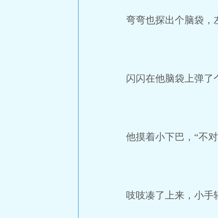
弯弯也探出个脑袋，左
闪闪在他脑袋上弹了个
他摸着小下巴，“不对
吱吱凑了上来，小手轻