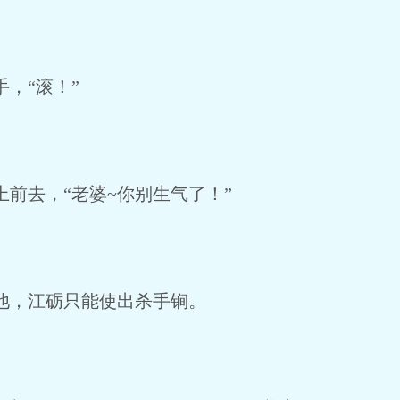
，“滚！”
前去，“老婆~你别生气了！”
他，江砺只能使出杀手锏。