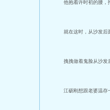
他抱着许时初的腰，拖
就在这时，从沙发后面
拽拽做着鬼脸从沙发后
江砺刚想跟老婆温存一